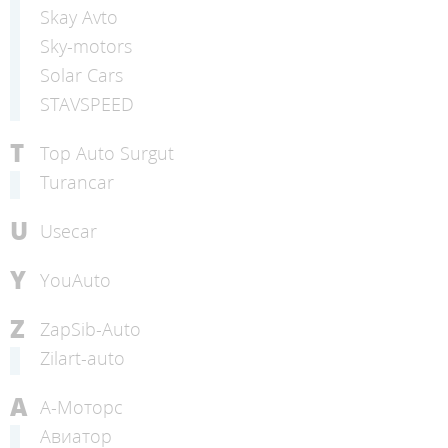
Skay Avto
Sky-motors
Solar Cars
STAVSPEED
T
Top Auto Surgut
Turancar
U
Usecar
Y
YouAuto
Z
ZapSib-Auto
Zilart-auto
А
А-Моторс
Авиатор