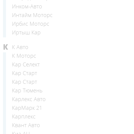
Инком-Авто
Интайм Моторс
Ирбис Моторс
Иртыш Кар
К
К Авто
К Моторс
Кар Селект
Кар Старт
Кар Старт
Кар Тюмень
Карлекс Авто
КарМарк 21
Карплекс
Квант Авто
Киа АЦ