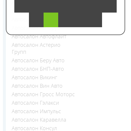
Автосалон Авиньон
Автосалон АвтоМаг
Автосалон Автомобилист
Автосалон Авторум
Автосалон Автофлайт
Автосалон Астерио
Групп
Автосалон Беру Авто
Автосалон БНП-Авто
Автосалон Викинг
Автосалон Вин Авто
Автосалон Гросс Моторс
Автосалон Гэлакси
Автосалон Импульс
Автосалон Каравелла
Автосалон Консул