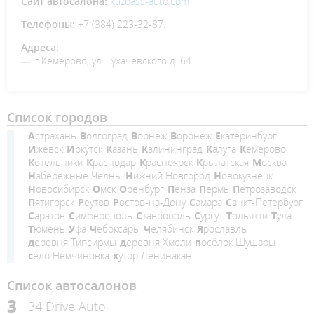
Сайт автосалона:
kuzbass-auto.com
Телефоны:
+7 (384) 223-32-87.
Адреса:
г.Кемерово, ул. Тухачевского д. 64
Список городов
Астрахань
Волгоград
Ворнеж
Воронеж
Екатеринбург
Ижевск
Иркутск
Казань
Калининград
Калуга
Кемерово
Котельники
Краснодар
Красноярск
Крылатская
Москва
Набережные Челны
Нижний Новгород
Новокузнецк
Новосибирск
Омск
Оренбург
Пенза
Пермь
Петрозаводск
Пятигорск
Реутов
Ростов-на-Дону
Самара
Санкт-Петербург
Саратов
Симферополь
Ставрополь
Сургут
Тольятти
Тула
Тюмень
Уфа
Чебоксары
Челябинск
Ярославль
деревня Типсирмы
деревня Хмели
посёлок Шушары
село Немчиновка
хутор Ленинакан
Список автосалонов
3
34 Drive Auto