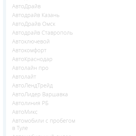
АвтоДрайв
Автодрайв Казань
АвтоДрайв Омск
Автодрайв Ставрополь
Автоключевой
Автокомфорт
АвтоКраснодар
Автолайн про
Автолайт
АвтоЛендТрейд
АвтоЛидер Варшавка
Автолиния РБ
АвтоМикс
Автомобили с пробегом
в Туле