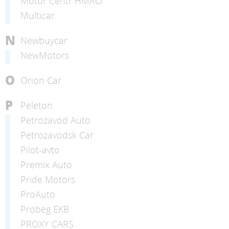
Motor Centr HMAO
Multicar
N
Newbuycar
NewMotors
O
Orion Car
P
Peleton
Petrozavod Auto
Petrozavodsk Car
Pilot-avto
Premix Auto
Pride Motors
ProAuto
Probeg EKB
PROXY CARS