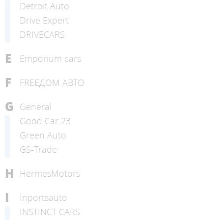
Detroit Auto
Drive Expert
DRIVECARS
E
Emporium cars
F
FREEДОМ АВТО
G
General
Good Car 23
Green Auto
GS-Trade
H
HermesMotors
I
Inportsauto
INSTINCT CARS