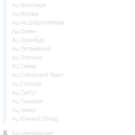
Ац Максимум
Ац Мираж
Ац на Добролюбова
Ац Океан
Ац Оренбург
Ац Петровский
Ац Платина
АЦ Север
Ац Сибирский Тракт
Ац Стеллар
Ац Сургут
Ац Тульская
Ац Химки
Ац Южный Обход
Б
БашАвтоМаркет