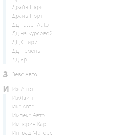
Драйв Парк
Драйв Порт
Дц Tower Auto
Дц на Курсовой
ДЦ Спирит
Дц Тюмень
Дц Яр
З
Зевс Авто
И
Иж Авто
ИжЛайн
Икс Авто
Импекс-Авто
Империя Кар
Инград Моторс