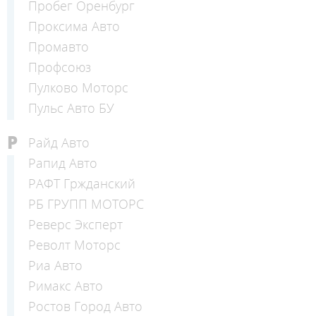
Пробег Оренбург
Проксима Авто
Промавто
Профсоюз
Пулково Моторс
Пульс Авто БУ
Р
Райд Авто
Рапид Авто
РАФТ Гржданский
РБ ГРУПП МОТОРС
Реверс Эксперт
Револт Моторс
Риа Авто
Римакс Авто
Ростов Город Авто