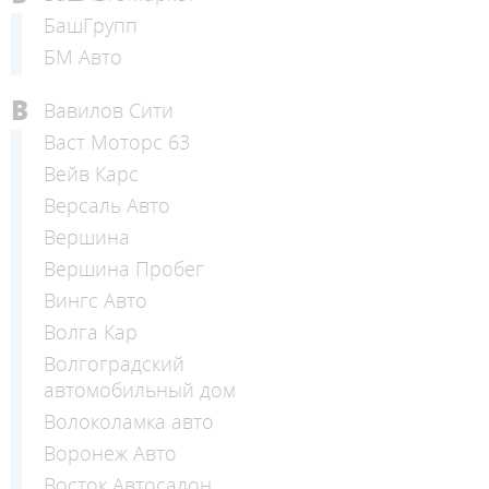
БашГрупп
БМ Авто
В
Вавилов Сити
Васт Моторс 63
Вейв Карс
Версаль Авто
Вершина
Вершина Пробег
Вингс Авто
Волга Кар
Волгоградский
автомобильный дом
Волоколамка авто
Воронеж Авто
Восток Автосалон