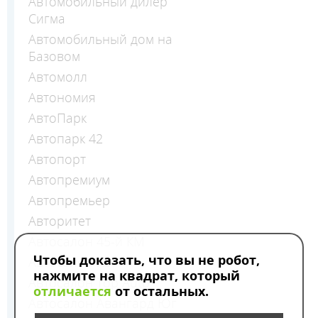
Автомобильный дилер
Сигма
Автомобильный дом на
Базовом
Автомолл
Автономия
АвтоПарк
Автопарк 42
Автопорт
Автопремиум
Автопремьер
Авторитет
Автосалон 45-й КМ
Чтобы доказать, что вы не робот,
Автосалон №1
нажмите на квадрат, который
Автосалон Top Auto
отличается
от остальных.
Автосалон Авангард Юг