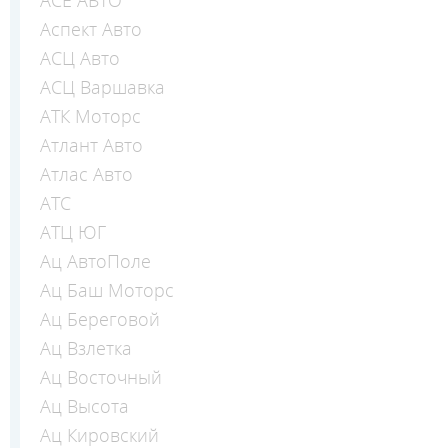
Аспект Авто
АСЦ Авто
АСЦ Варшавка
АТК Моторс
Атлант Авто
Атлас Авто
АТС
АТЦ ЮГ
Ац АвтоПоле
Ац Баш Моторс
Ац Береговой
Ац Взлетка
Ац Восточный
Ац Высота
Ац Кировский