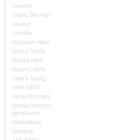
Аквила
Акрос Эксперт
Акцент
Алпайн
Альбион Авто
Альта Трейд
Альфа Авто
Альянс-авто
Амега Трейд
АМК АВТО
Амтел Моторс
Аояма Моторс,
автосалон
АренаКарс
Арманд
АСЕ АВТО