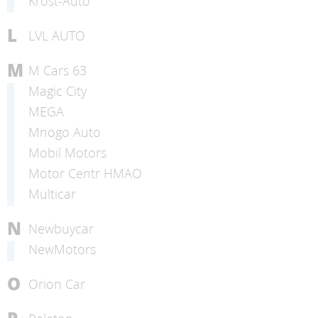
Krost-Auto
L
LVL AUTO
M
M Cars 63
Magic City
MEGA
Mnogo Auto
Mobil Motors
Motor Centr HMAO
Multicar
N
Newbuycar
NewMotors
O
Orion Car