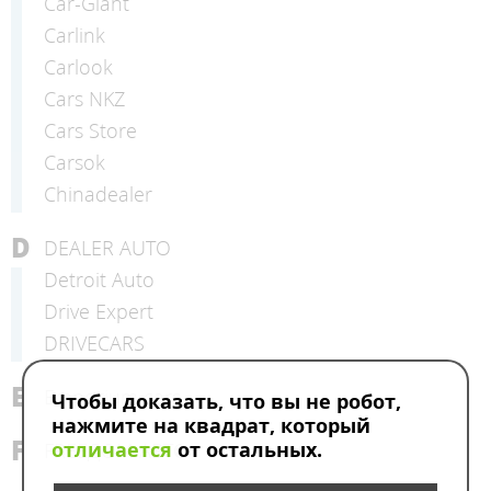
Car-Giant
Carlink
Carlook
Cars NKZ
Cars Store
Carsok
Chinadealer
D
DEALER AUTO
Detroit Auto
Drive Expert
DRIVECARS
E
Emporium cars
Чтобы доказать, что вы не робот,
нажмите на квадрат, который
F
отличается
от остальных.
FREEДОМ АВТО