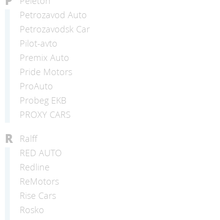
P
Peleton
Petrozavod Auto
Petrozavodsk Car
Pilot-avto
Premix Auto
Pride Motors
ProAuto
Probeg EKB
PROXY CARS
R
Ralff
RED AUTO
Redline
ReMotors
Rise Cars
Rosko