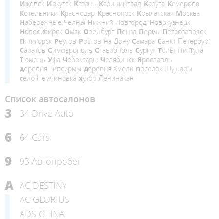
Ижевск
Иркутск
Казань
Калининград
Калуга
Кемерово
Котельники
Краснодар
Красноярск
Крылатская
Москва
Набережные Челны
Нижний Новгород
Новокузнецк
Новосибирск
Омск
Оренбург
Пенза
Пермь
Петрозаводск
Пятигорск
Реутов
Ростов-на-Дону
Самара
Санкт-Петербург
Саратов
Симферополь
Ставрополь
Сургут
Тольятти
Тула
Тюмень
Уфа
Чебоксары
Челябинск
Ярославль
деревня Типсирмы
деревня Хмели
посёлок Шушары
село Немчиновка
хутор Ленинакан
Список автосалонов
3
34 Drive Auto
6
64 Cars
9
93 Автопробег
A
AC DESTINY
AC GLORIUS
ADS CHINA