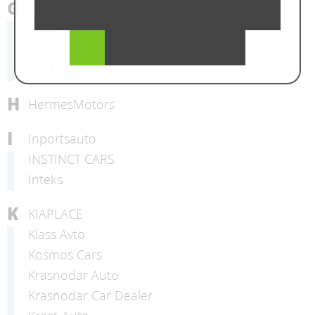
G
General
Good Car 23
Green Auto
GS-Trade
H
HermesMotors
I
Inportsauto
INSTINCT CARS
Inteks
K
KIAPLACE
Klass Avto
Kosmos Cars
Krasnodar Auto
Krasnodar Car Dealer