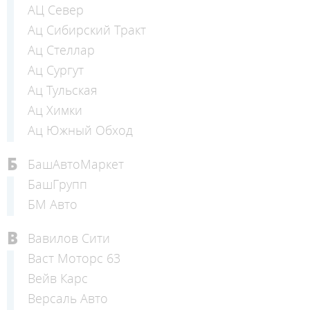
АЦ Север
Ац Сибирский Тракт
Ац Стеллар
Ац Сургут
Ац Тульская
Ац Химки
Ац Южный Обход
Б
БашАвтоМаркет
БашГрупп
БМ Авто
В
Вавилов Сити
Васт Моторс 63
Вейв Карс
Версаль Авто