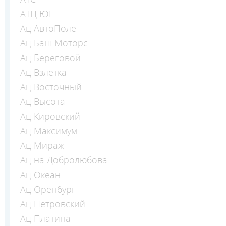
АТЦ ЮГ
Ац АвтоПоле
Ац Баш Моторс
Ац Береговой
Ац Взлетка
Ац Восточный
Ац Высота
Ац Кировский
Ац Максимум
Ац Мираж
Ац на Добролюбова
Ац Океан
Ац Оренбург
Ац Петровский
Ац Платина