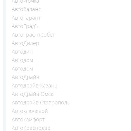
Авто-Точка
Автобаланс
АвтоГарант
АвтоГрадЪ
АвтоГраф пробег
АвтоДилер
Автодин
Автодом
Автодом
АвтоДрайв
Автодрайв Казань
АвтоДрайв Омск
Автодрайв Ставрополь
Автоключевой
Автокомфорт
АвтоКраснодар