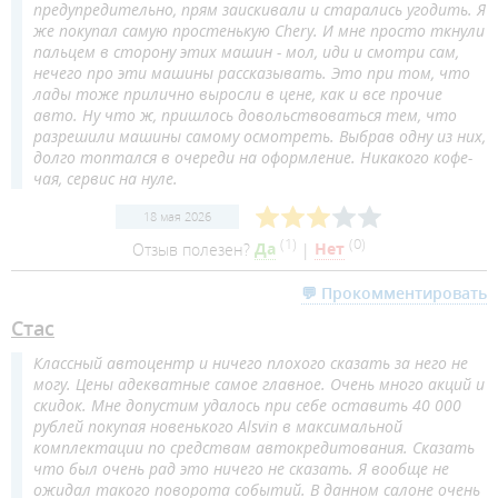
предупредительно, прям заискивали и старались угодить. Я
же покупал самую простенькую Chery. И мне просто ткнули
пальцем в сторону этих машин - мол, иди и смотри сам,
нечего про эти машины рассказывать. Это при том, что
лады тоже прилично выросли в цене, как и все прочие
авто. Ну что ж, пришлось довольствоваться тем, что
разрешили машины самому осмотреть. Выбрав одну из них,
долго топтался в очереди на оформление. Никакого кофе-
чая, сервис на нуле.
18 мая 2026
(
1
)
(
0
)
Отзыв полезен?
Да
|
Нет
💬 Прокомментировать
Стас
Классный автоцентр и ничего плохого сказать за него не
могу. Цены адекватные самое главное. Очень много акций и
скидок. Мне допустим удалось при себе оставить 40 000
рублей покупая новенького Alsvin в максимальной
комплектации по средствам автокредитования. Сказать
что был очень рад это ничего не сказать. Я вообще не
ожидал такого поворота событий. В данном салоне очень