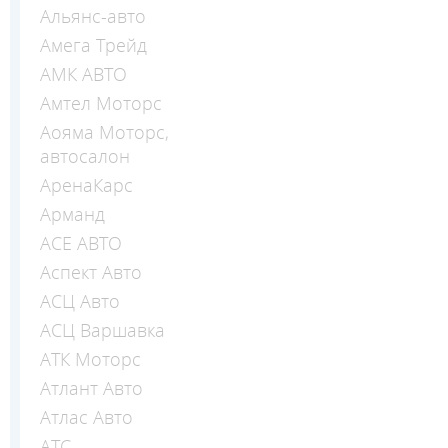
Альянс-авто
Амега Трейд
АМК АВТО
Амтел Моторс
Аояма Моторс,
автосалон
АренаКарс
Арманд
АСЕ АВТО
Аспект Авто
АСЦ Авто
АСЦ Варшавка
АТК Моторс
Атлант Авто
Атлас Авто
АТС