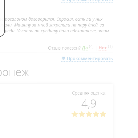
втосалоном договорился. Спросил, есть ли у них
али. Машину за мной закрепили на пару дней, за
очереди. Условия по кредиту дали адекватные, этим
(
4
)
(
1
)
Отзыв полезен?
Да
|
Нет
💬 Прокомментировать
ронеж
Средняя оценка:
4,9