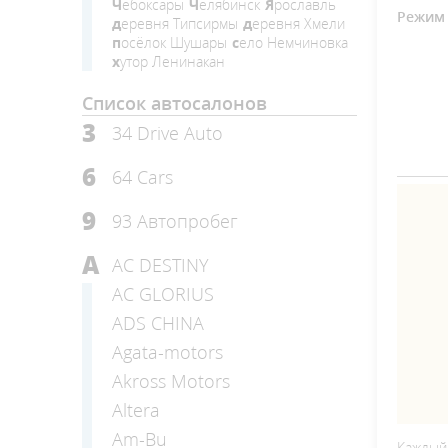
Чебоксары
Челябинск
Ярославль
Режим 
деревня Типсирмы
деревня Хмели
посёлок Шушары
село Немчиновка
хутор Ленинакан
Список автосалонов
3
34 Drive Auto
6
64 Cars
9
93 Автопробег
A
AC DESTINY
AC GLORIUS
ADS CHINA
Agata-motors
Akross Motors
Altera
Am-Bu
Каждый,