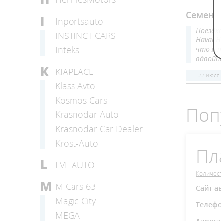
Семен
I
Inportsauto
Поездк
INSTINCT CARS
Haval 
Inteks
что я 
вдвойн
K
KIAPLACE
22 июля
Klass Avto
Kosmos Cars
Поп
Krasnodar Auto
Krasnodar Car Dealer
Krost-Auto
Пл
L
LVL AUTO
Количест
M
M Cars 63
Сайт а
Magic City
Телеф
MEGA
Адреса