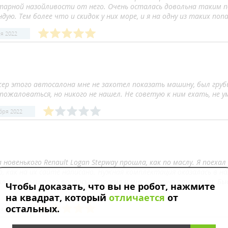
тарной назойливости от него. Очень осталась довольна таким п
дую. Тем более что и скидок у них море, и я на одну из таких поп
я 2022
ер этого автосалона мне не захотел показать машину, был груб
пожаловаться, но никого не нашел. Не советую к ним ехать, не
бря 2022
 новенького Renault Logan Stepway прошла, как по маслу. Я поеха
, как на их сайте написано. Нужная комплектация оказалась в на
л, что вызывало вопросы - спросил и мне понятно ответили. Быст
Чтобы доказать, что вы не робот, нажмите
на квадрат, который
отличается
от
остальных.
та 2022