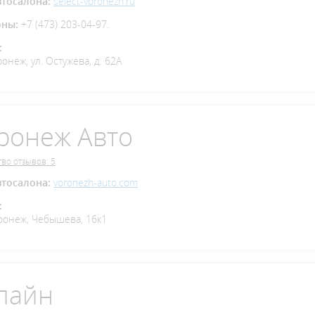
втосалона:
select-voronezh.ru
оны:
+7 (473) 203-04-97.
:
ронеж, ул. Остужева, д. 62А
ронеж Авто
во отзывов: 5
втосалона:
voronezh-auto.com
:
ронеж, Чебышева, 16к1
пайн