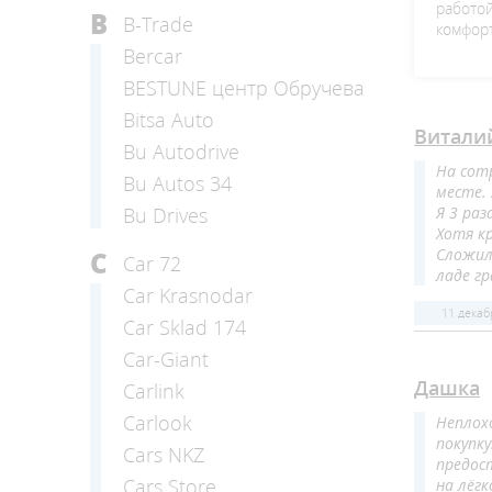
работой
B
B-Trade
комфор
Bercar
BESTUNE центр Обручева
Bitsa Auto
Витали
Bu Autodrive
На сот
Bu Autos 34
месте.
Я 3 раз
Bu Drives
Хотя кр
Сложило
C
Car 72
ладе г
Car Krasnodar
11 декаб
Car Sklad 174
Car-Giant
Дашка
Carlink
Carlook
Неплох
покупк
Cars NKZ
предос
Cars Store
на лёг