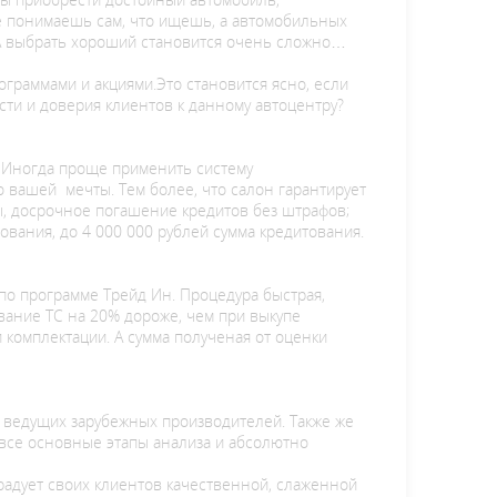
не понимаешь сам, что ищешь, а автомобильных
 А выбрать хороший становится очень сложно…
граммами и акциями.Это становится ясно, если
ти и доверия клиентов к данному автоцентру?
. Иногда проще применить систему
о вашей мечты. Тем более, что салон гарантирует
ы, досрочное погашение кредитов без штрафов;
ования, до 4 000 000 рублей сумма кредитования.
по программе Трейд Ин. Процедура быстрая,
ивание ТС на 20% дороже, чем при выкупе
комплектации. А сумма полученая от оценки
 ведущих зарубежных производителей. Также же
все основные этапы анализа и абсолютно
 радует своих клиентов качественной, слаженной