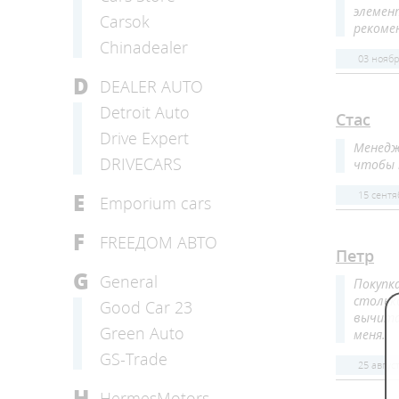
элемен
Carsok
рекомен
Chinadealer
03 ноябр
D
DEALER AUTO
Detroit Auto
Стас
Drive Expert
Менедж
DRIVECARS
чтобы 
15 сентя
E
Emporium cars
F
FREEДОМ АВТО
Петр
G
General
Покупка
столько
Good Car 23
вычита
Green Auto
меня.
GS-Trade
25 авгус
H
HermesMotors