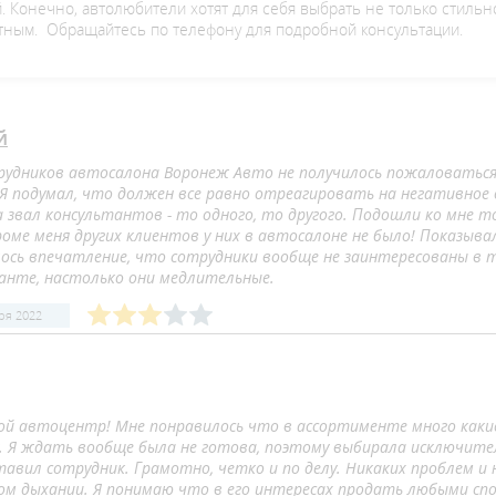
. Конечно, автолюбители хотят для себя выбрать не только стильно
тным. Обращайтесь по телефону для подробной консультации.
й
рудников автосалона Воронеж Авто не получилось пожаловаться 
 Я подумал, что должен все равно отреагировать на негативное
а звал консультантов - то одного, то другого. Подошли ко мне т
оме меня других клиентов у них в автосалоне не было! Показыва
сь впечатление, что сотрудники вообще не заинтересованы в том
ранте, настолько они медлительные.
ря 2022
ой автоцентр! Мне понравилось что в ассортименте много какие
у. Я ждать вообще была не готова, поэтому выбирала исключител
тавил сотрудник. Грамотно, четко и по делу. Никаких проблем и
ком дыхании. Я понимаю что в его интересах продать любыми спо