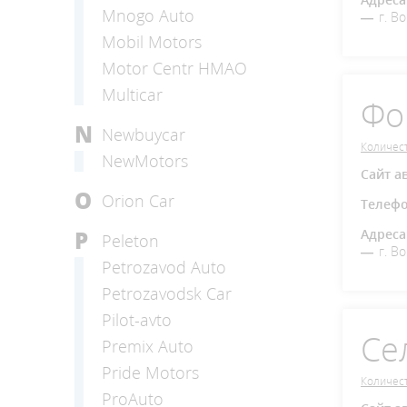
Mnogo Auto
г. В
Mobil Motors
Motor Centr HMAO
Multicar
Фо
N
Newbuycar
Количест
NewMotors
Сайт а
O
Orion Car
Телеф
Адреса
P
Peleton
г. В
Petrozavod Auto
Petrozavodsk Car
Pilot-avto
Се
Premix Auto
Pride Motors
Количест
ProAuto