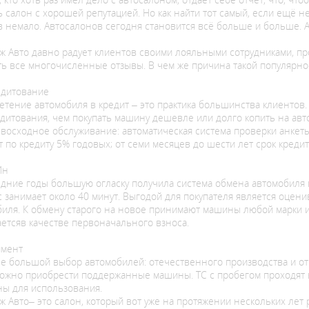
 салон с хорошей репутацией. Но как найти тот самый, если ещё 
в немало. Автосалонов сегодня становится всё больше и больше.
 Авто давно радует клиентов своими лояльными сотрудниками, про
ь все многочисленные отзывы. В чем же причина такой популярнос
едитование
тение автомобиля в кредит – это практика большинства клиентов
дитования, чем покупать машину дешевле или долго копить на авт
восходное обслуживание: автоматическая система проверки анкет
 по кредиту 5% годовых; от семи месяцев до шести лет срок кредит
Ин
дние годы большую огласку получила система обмена автомобиля 
 занимает около 40 минут. Выгодой для покупателя является оцен
иля. К обмену старого на новое принимают машины любой марки и 
аетсяв качестве первоначального взноса.
имент
не большой выбор автомобилей: отечественного производства и от
можно приобрести поддержанные машины. ТС с пробегом проходят 
ны для использования.
 Авто– это салон, который вот уже на протяжении нескольких лет