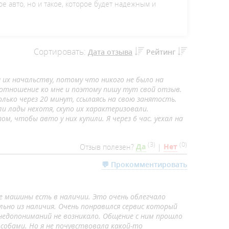
е авто, но и такое, которое будет надежным и
Сортировать:
Дата отзыва
Рейтинг
их начальству, потому что никого не было на
 отношение ко мне и поэтому пишу тут свой отзыв.
олько через 20 минут, ссылаясь на свою занятость.
ли лады нехотя, скупо их характеризовали.
, чтобы авто у них купили. Я через 6 час. уехал на
(
3
)
(
0
)
Отзыв полезен?
Да
|
Нет
💬 Прокомментировать
 машины есть в наличии. Это очень облегчало
ьно из наличия. Очень понравился сервис который
 недопониманий не возникало. Общение с ним прошло
собами. Но я не почувствовала какой-то