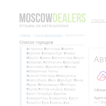
СПИСОК
Главная
Список автосалонов
Воронеж Авто
Список городов
Астрахань
Волгоград
Ворнеж
Воронеж
Екатеринбург
Ижевск
Ав
Иркутск
Казань
Калининград
Калуга
Кемерово
Котельники
Краснодар
Красноярск
Крылатская
Москва
Набережные Челны
Нижний Новгород
Новокузнецк
Новосибирск
Омск
Оренбург
Пенза
Пермь
Петрозаводск
Пятигорск
Реутов
Ростов-на-Дону
Самара
Официа
Санкт-Петербург
Саратов
Адреса
Симферополь
Ставрополь
Сургут
Г.Во
Тольятти
Тула
Тюмень
Уфа