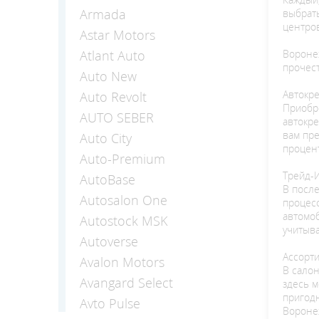
Armada
выбрать
центро
Astar Motors
Воронеж
Atlant Auto
прочест
Auto New
Автокр
Auto Revolt
Приобре
AUTO SEBER
автокре
вам пре
Auto Сity
процент
Auto-Premium
Трейд-
AutoBase
В после
Autosalon One
процесс
автомоб
Autostock MSK
учитыв
Autoverse
Ассорт
Avalon Motors
В сало
Avangard Select
здесь 
пригод
Avto Pulse
Воронеж