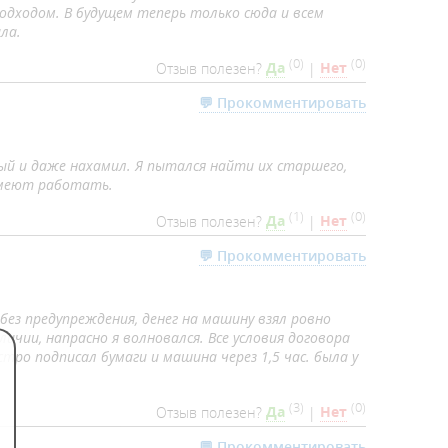
одходом. В будущем теперь только сюда и всем
ала.
(
0
)
(
0
)
Отзыв полезен?
Да
|
Нет
💬 Прокомментировать
ый и даже нахамил. Я пытался найти их старшего,
 умеют работать.
(
1
)
(
0
)
Отзыв полезен?
Да
|
Нет
💬 Прокомментировать
л без предупреждения, денег на машину взял ровно
личии, напрасно я волновался. Все условия договора
ро подписал бумаги и машина через 1,5 час. была у
(
3
)
(
0
)
Отзыв полезен?
Да
|
Нет
💬 Прокомментировать