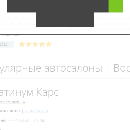
а прошла в положительном ключе, потому что я заранее с этим а
H5. Ответ был положительный, цвет и комплектация меня устраив
тоже автосалону благодарен. Не ждал, все оформление было без 
е доволен.
 2022
улярные автосалоны | Во
атинум Карс
во отзывов: 14
втосалона:
platinum-car.ru
оны:
+7 (473) 201-74-08.
: