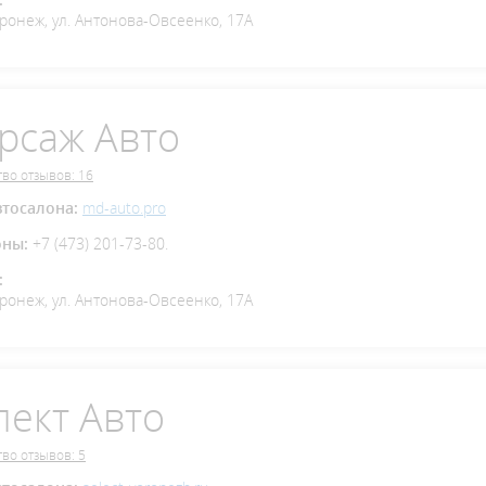
оронеж, ул. Антонова-Овсеенко, 17А
рсаж Авто
во отзывов: 16
втосалона:
md-auto.pro
оны:
+7 (473) 201-73-80.
:
оронеж, ул. Антонова-Овсеенко, 17А
лект Авто
во отзывов: 5