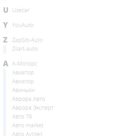
U
Usecar
Y
YouAuto
Z
ZapSib-Auto
Zilart-auto
А
А-Моторс
Авиатор
Авиатор
Авиньон
Аврора Авто
Аврора Эксперт
Авто 78
Авто market
Авто Аутлет