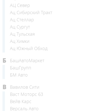
АЦ Север
Ац Сибирский Тракт
Ац Стеллар
Ац Сургут
Ац Тульская
Ац Химки
Ац Южный Обход
Б
БашАвтоМаркет
БашГрупп
БМ Авто
В
Вавилов Сити
Васт Моторс 63
Вейв Карс
Версаль Авто