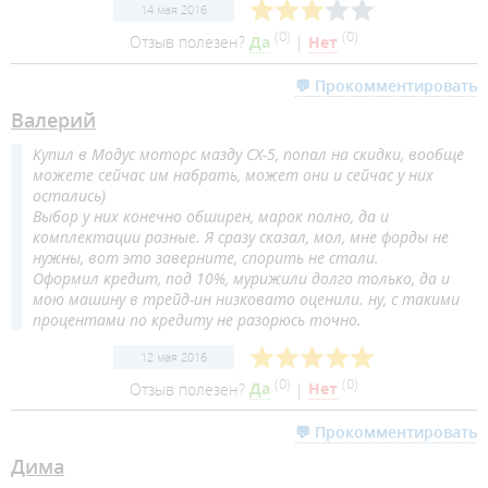
14 мая 2016
(
0
)
(
0
)
Отзыв полезен?
Да
|
Нет
💬 Прокомментировать
Валерий
Купил в Модус моторс мазду CX-5, попал на скидки, вообще
можете сейчас им набрать, может они и сейчас у них
остались)
Выбор у них конечно обширен, марок полно, да и
комплектации разные. Я сразу сказал, мол, мне форды не
нужны, вот это заверните, спорить не стали.
Оформил кредит, под 10%, мурижили долго только, да и
мою машину в трейд-ин низковато оценили. ну, с такими
процентами по кредиту не разорюсь точно.
12 мая 2016
(
0
)
(
0
)
Отзыв полезен?
Да
|
Нет
💬 Прокомментировать
Дима