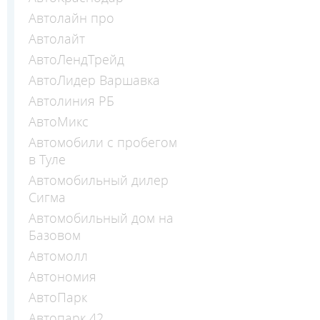
Автолайн про
Автолайт
АвтоЛендТрейд
АвтоЛидер Варшавка
Автолиния РБ
АвтоМикс
Автомобили с пробегом
в Туле
Автомобильный дилер
Сигма
Автомобильный дом на
Базовом
Автомолл
Автономия
АвтоПарк
Автопарк 42