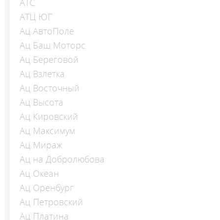
АТС
АТЦ ЮГ
Ац АвтоПоле
Ац Баш Моторс
Ац Береговой
Ац Взлетка
Ац Восточный
Ац Высота
Ац Кировский
Ац Максимум
Ац Мираж
Ац на Добролюбова
Ац Океан
Ац Оренбург
Ац Петровский
Ац Платина