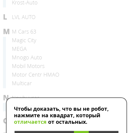
Krost-Auto
L
LVL AUTO
M
M Cars 63
Magic City
MEGA
Mnogo Auto
Mobil Motors
Motor Centr HMAO
Multicar
N
Newbuycar
NewMotors
Чтобы доказать, что вы не робот,
нажмите на квадрат, который
O
Orion Car
отличается
от остальных.