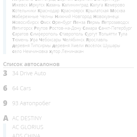
Ижевск
Иркутск
Казань
Калининград
Калуга
Кемерово
Котельники
Краснодар
Красноярск
Крылатская
Москва
Набережные Челны
Нижний Новгород
Новокузнецк
Новосибирск
Омск
Оренбург
Пенза
Пермь
Петрозаводск
Пятигорск
Реутов
Ростов-на-Дону
Самара
Санкт-Петербург
Саратов
Симферополь
Ставрополь
Сургут
Тольятти
Тула
Тюмень
Уфа
Чебоксары
Челябинск
Ярославль
деревня Типсирмы
деревня Хмели
посёлок Шушары
село Немчиновка
хутор Ленинакан
Список автосалонов
3
34 Drive Auto
6
64 Cars
9
93 Автопробег
A
AC DESTINY
AC GLORIUS
ADS CHINA