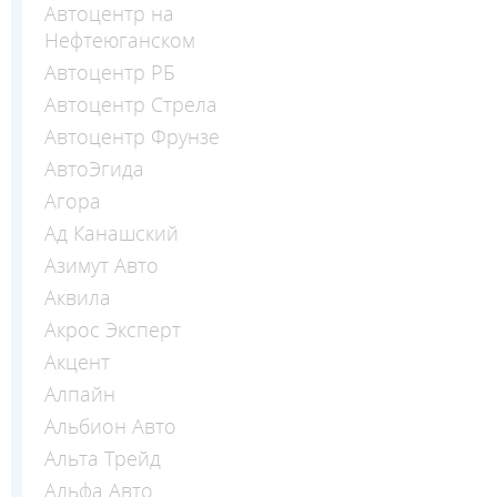
Автоцентр на
Нефтеюганском
Автоцентр РБ
Автоцентр Стрела
Автоцентр Фрунзе
АвтоЭгида
Агора
Ад Канашский
Азимут Авто
Аквила
Акрос Эксперт
Акцент
Алпайн
Альбион Авто
Альта Трейд
Альфа Авто