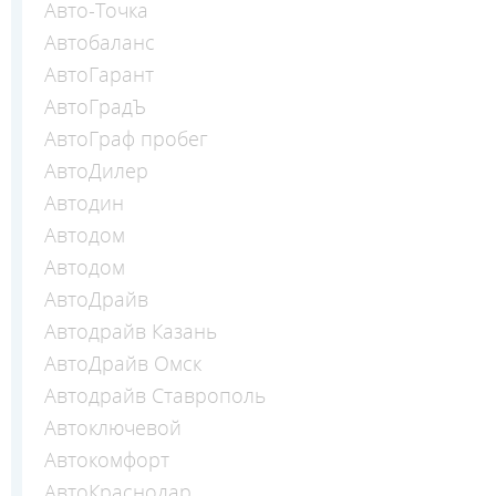
Авто-Точка
Автобаланс
АвтоГарант
АвтоГрадЪ
АвтоГраф пробег
АвтоДилер
Автодин
Автодом
Автодом
АвтоДрайв
Автодрайв Казань
АвтоДрайв Омск
Автодрайв Ставрополь
Автоключевой
Автокомфорт
АвтоКраснодар