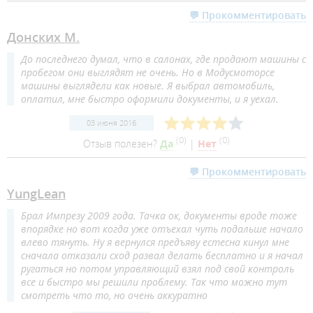
💬 Прокомментировать
Донских М.
До последнего думал, что в салонах, где продают машины с
пробегом они выглядят не очень. Но в Модусмоторсе
машины выглядели как новые. Я выбрал автомобиль,
оплатил, мне быстро оформили документы, и я уехал.
03 июня 2016
(
0
)
(
0
)
Отзыв полезен?
Да
|
Нет
💬 Прокомментировать
YungLean
Брал Импрезу 2009 года. Тачка ок, документы вроде тоже
впорядке но вот когда уже отъехал чуть подальше начало
влево тянуть. Ну я вернулся предъяву естесна кинул мне
сначала отказали сход развал делать бесплатно и я начал
ругаться но потом управляющий взял под свой контроль
все и быстро мы решили проблему. Так что можно тут
смотреть что то, но очень аккуратно