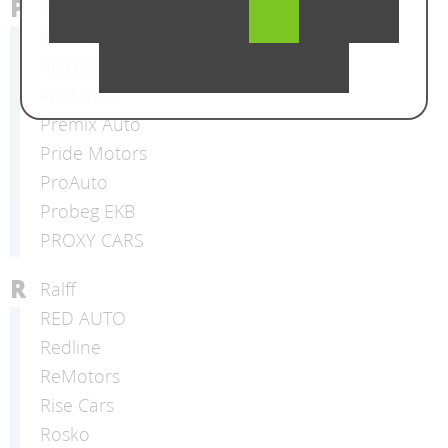
P
Peleton
Petrozavod Auto
Petrozavodsk Car
Pilot-avto
Premix Auto
Pride Motors
ProAuto
Probeg EKB
PROXY CARS
R
Ralff
RED AUTO
Redline
ReMotors
Rise Cars
Rosko