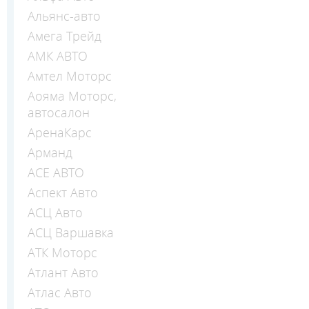
Альянс-авто
Амега Трейд
АМК АВТО
Амтел Моторс
Аояма Моторс,
автосалон
АренаКарс
Арманд
АСЕ АВТО
Аспект Авто
АСЦ Авто
АСЦ Варшавка
АТК Моторс
Атлант Авто
Атлас Авто