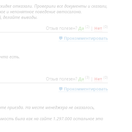
скидке отказали. Проверили все документы и сказали,
ное и непонятное поведение автосалона.
й, делайте выводы.
(
2
)
(
0
)
Отзыв полезен?
Да
|
Нет
💬 Прокомментировать
 что есть.
(
3
)
(
0
)
Отзыв полезен?
Да
|
Нет
💬 Прокомментировать
ате приезда. На месте менеджера не оказалось,
оимость была как на сайте 1.297.000 остальное это