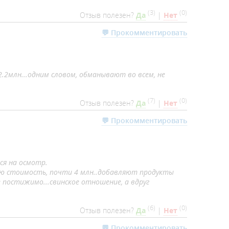
(
3
)
(
0
)
Отзыв полезен?
Да
|
Нет
💬 Прокомментировать
2.2млн...одним словом, обманывают во всем, не
(
7
)
(
0
)
Отзыв полезен?
Да
|
Нет
💬 Прокомментировать
ся на осмотр.
ую стоимость, почти 4 млн..добавляют продукты
 постижимо...свинское отношение, а вдруг
(
6
)
(
0
)
Отзыв полезен?
Да
|
Нет
💬 Прокомментировать