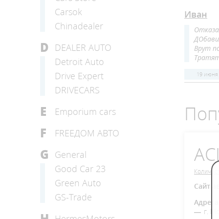
Carsok
Иван
Chinadealer
Отказа
ДОбави
D
DEALER AUTO
Врут п
Тратят
Detroit Auto
Drive Expert
19 июня
DRIVECARS
Поп
E
Emporium cars
F
FREEДОМ АВТО
АС
G
General
Good Car 23
Количест
Green Auto
Сайт а
GS-Trade
Адреса
г. М
H
HermesMotors