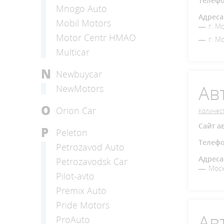
Телеф
Mnogo Auto
Адреса
Mobil Motors
г. М
Motor Centr HMAO
г. М
Multicar
N
Newbuycar
Ав
NewMotors
O
Orion Car
Количест
Сайт а
P
Peleton
Телеф
Petrozavod Auto
Адреса
Petrozavodsk Car
Моск
Pilot-avto
Premix Auto
Pride Motors
Ав
ProAuto