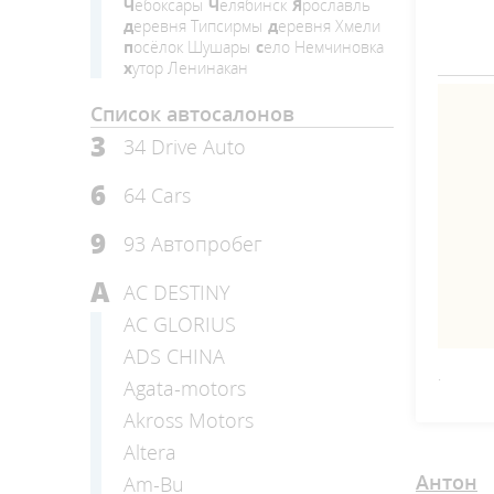
Чебоксары
Челябинск
Ярославль
деревня Типсирмы
деревня Хмели
посёлок Шушары
село Немчиновка
хутор Ленинакан
Список автосалонов
3
34 Drive Auto
6
64 Cars
9
93 Автопробег
A
AC DESTINY
AC GLORIUS
ADS CHINA
.
Agata-motors
Akross Motors
Altera
Антон
Am-Bu