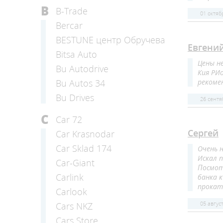
B
B-Trade
01 октяб
Bercar
BESTUNE центр Обручева
Евгени
Bitsa Auto
Цены н
Bu Autodrive
Кия РИ
рекоме
Bu Autos 34
Bu Drives
26 сентя
C
Car 72
Сергей
Car Krasnodar
Car Sklad 174
Очень 
Искал п
Car-Giant
Посмот
Carlink
банка 
прокат
Carlook
05 авгус
Cars NKZ
Cars Store