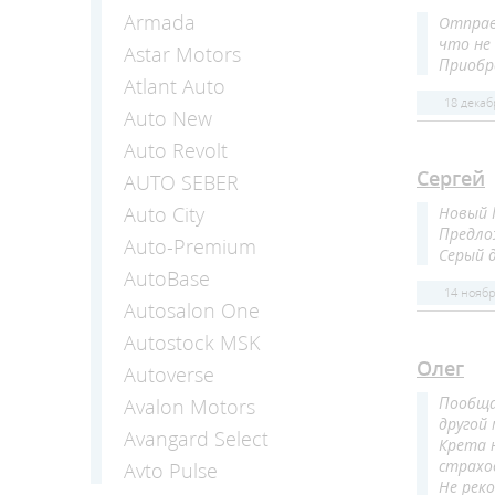
Armada
Отправи
что не
Astar Motors
Приобр
Atlant Auto
18 декаб
Auto New
Auto Revolt
Сергей
AUTO SEBER
Auto Сity
Новый 
Предлож
Auto-Premium
Серый 
AutoBase
14 ноябр
Autosalon One
Autostock MSK
Олег
Autoverse
Пообщал
Avalon Motors
другой 
Avangard Select
Крета н
страхо
Avto Pulse
Не рек