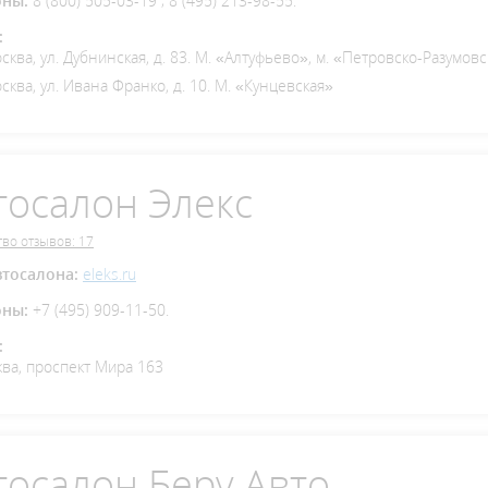
оны:
8 (800) 505-03-19 ; 8 (495) 213-98-55.
:
осква, ул. Дубнинская, д. 83. М. «Алтуфьево», м. «Петровско-Разумов
осква, ул. Ивана Франко, д. 10. М. «Кунцевская»
тосалон Элекс
во отзывов: 17
втосалона:
eleks.ru
оны:
+7 (495) 909-11-50.
:
ва, проспект Мира 163
тосалон Беру Авто