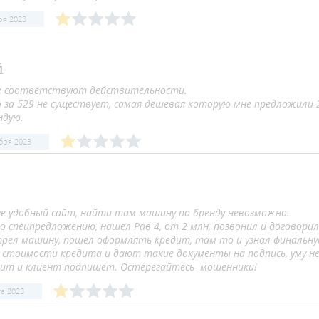
ря 2023
й
е соответствуют действительности.
о за 529 не существует, самая дешевая которую мне предложили 
ндую.
бря 2023
не удобный сайт, найти там машину по бренду невозможно.
о спецпредложению, нашел Рав 4, от 2 млн, позвонил и договорил
рел машину, пошел оформлять кредит, там то и узнал финальн
к стоимости кредита и дают такие документы на подпись, уму не
ит и клиент подпишет. Остерегайтесь- мошенники!
та 2023