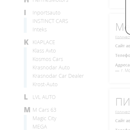
I
Inportsauto
INSTINCT CARS
Ме
Inteks
Количест
K
KIAPLACE
Сайт а
Klass Avto
Телеф
Kosmos Cars
Адреса
Krasnodar Auto
г. М
Krasnodar Car Dealer
Krost-Auto
L
LVL AUTO
ПИ
M
M Cars 63
Количест
Magic City
Сайт а
MEGA