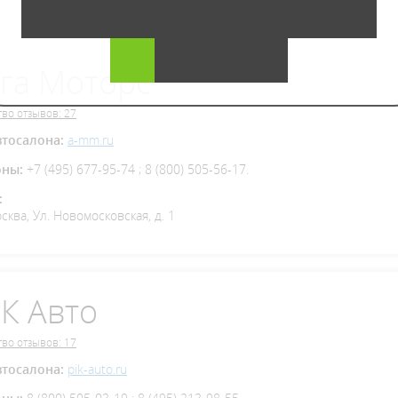
га Моторс
во отзывов: 27
втосалона:
a-mm.ru
оны:
+7 (495) 677-95-74 ; 8 (800) 505-56-17.
:
осква, Ул. Новомосковская, д. 1
К Авто
во отзывов: 17
втосалона:
pik-auto.ru