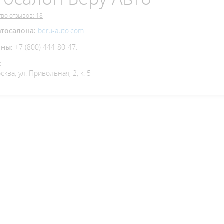
во отзывов: 18
втосалона:
beru-auto.com
оны:
+7 (800) 444-80-47.
:
осква, ул. Привольная, 2, к. 5