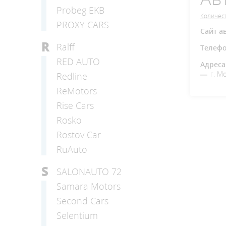
Probeg EKB
Количест
PROXY CARS
Сайт а
R
Ralff
Телеф
RED AUTO
Адреса
г. М
Redline
ReMotors
Rise Cars
Rosko
Rostov Car
RuAuto
S
SALONAUTO 72
Samara Motors
Second Cars
Selentium