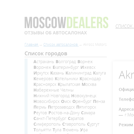
СПИСОК
Главная
Список автосалонов
Akross Motors
Список городов
Астрахань
Волгоград
Ворнеж
Воронеж
Екатеринбург
Ижевск
Ak
Иркутск
Казань
Калининград
Калуга
Кемерово
Котельники
Краснодар
Красноярск
Крылатская
Москва
Официа
Набережные Челны
Нижний Новгород
Новокузнецк
Телеф
Новосибирск
Омск
Оренбург
Пенза
Пермь
Петрозаводск
Пятигорск
Адреса
Реутов
Ростов-на-Дону
Самара
г.Мо
Санкт-Петербург
Саратов
Симферополь
Ставрополь
Сургут
Режим 
Тольятти
Тула
Тюмень
Уфа