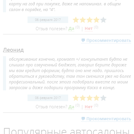
карту на год при покупке, даже не напоминал. в общем
салон в порядке, на "4".
06 февраля 2017
(
0
)
(
0
)
Отзыв полезен?
Да
|
Нет
💬 Прокомментировать
Леонид
обслуживание конечно, хромает =/ консультант будто не
слышал про озвученный бюджет, говорил берите дороже
мы вам кредит оформим, будто оно мне надо. пришлось
обратиться к руководству, там тон сменился уже на более
професиональный. после этого подобрали вместе по моим
запросам и даже подарили программу Каско в конце.
06 февраля 2017
(
0
)
(
0
)
Отзыв полезен?
Да
|
Нет
💬 Прокомментировать
Популярные автосалоны