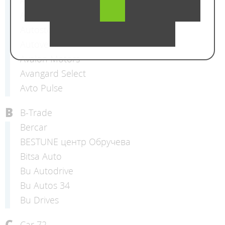
AutoBase
Autosalon One
Autostock MSK
Autoverse
Avalon Motors
Avangard Select
Avto Pulse
B
B-Trade
Bercar
BESTUNE центр Обручева
Bitsa Auto
Bu Autodrive
Bu Autos 34
Bu Drives
C
Car 72