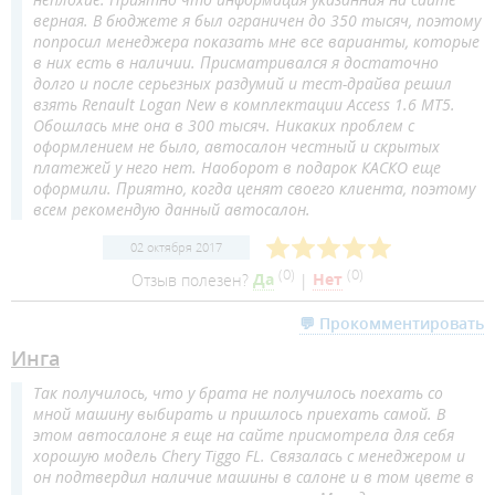
верная. В бюджете я был ограничен до 350 тысяч, поэтому
попросил менеджера показать мне все варианты, которые
в них есть в наличии. Присматривался я достаточно
долго и после серьезных раздумий и тест-драйва решил
взять Renault Logan New в комплектации Access 1.6 МТ5.
Обошлась мне она в 300 тысяч. Никаких проблем с
оформлением не было, автосалон честный и скрытых
платежей у него нет. Наоборот в подарок КАСКО еще
оформили. Приятно, когда ценят своего клиента, поэтому
всем рекомендую данный автосалон.
02 октября 2017
(
0
)
(
0
)
Отзыв полезен?
Да
|
Нет
💬 Прокомментировать
Инга
Так получилось, что у брата не получилось поехать со
мной машину выбирать и пришлось приехать самой. В
этом автосалоне я еще на сайте присмотрела для себя
хорошую модель Chery Tiggo FL. Связалась с менеджером и
он подтвердил наличие машины в салоне и в том цвете в