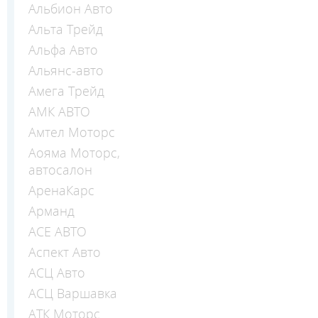
Альбион Авто
Альта Трейд
Альфа Авто
Альянс-авто
Амега Трейд
АМК АВТО
Амтел Моторс
Аояма Моторс,
автосалон
АренаКарс
Арманд
АСЕ АВТО
Аспект Авто
АСЦ Авто
АСЦ Варшавка
АТК Моторс