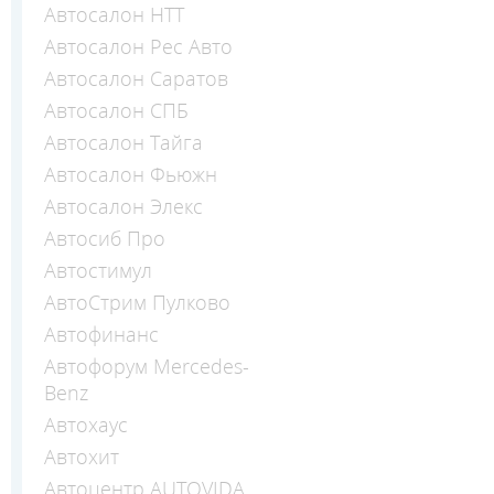
Автосалон НТТ
Автосалон Рес Авто
Автосалон Саратов
Автосалон СПБ
Автосалон Тайга
Автосалон Фьюжн
Автосалон Элекс
Автосиб Про
Автостимул
АвтоСтрим Пулково
Автофинанс
Автофорум Mercedes-
Benz
Автохаус
Автохит
Автоцентр AUTOVIDA