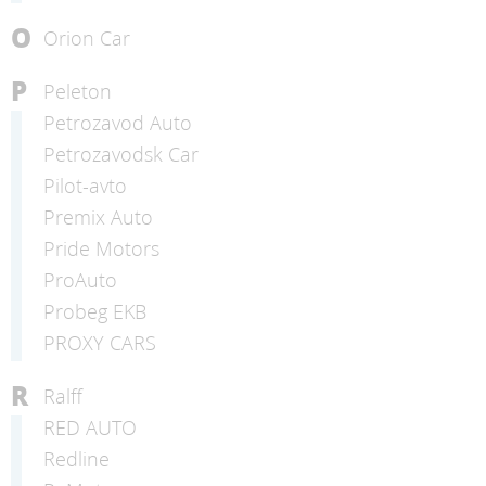
O
Orion Car
P
Peleton
Petrozavod Auto
Petrozavodsk Car
Pilot-avto
Premix Auto
Pride Motors
ProAuto
Probeg EKB
PROXY CARS
R
Ralff
RED AUTO
Redline