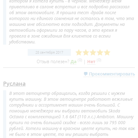
котором я хотела купить - в черном. Менеджер меня
приветливо в салоне встретил и все подробно рассказал
об этом автомобиле. Я прошла тест -драйв после
которого ни единого сомнения не осталось в том, что эта
машина мне абсолютно всем подходит. Документы на
автомобиль оформили за пару часов, а это время я
провела в зоне ожидания для клиентов со всеми
удобствами.
28 сентября 2017
(
0
)
(
0
)
Отзыв полезен?
Да
|
Нет
💬 Прокомментировать
Руслана
В этот автоцентр обращались, когда решили с мужем
купить машину. В этом автоцентре работают вежливые
сотрудники и ассортимент машин очень большой. С
помощью менеджера мы выбрали автомобиль Skoda
Octavia с комплектацией 1.6 6АТ (110 л.с.) Ambition. Машину
купили по очень большой скидке - всего лишь за 795 000
рублей. Хотели машину в красном цвете купить, но так как
не было в этом цвете, то мы решили выбрать