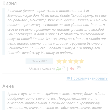
Кирил
В начале февраля приезжали в автосалон на 3-ю
Мытищинскую дом 16 на тест драйв Хендай Крету, все нам
понравилось, менеджер знал что купить машину мы можем
только через месяц, несмотря на это удилил нам два часа
своего времени, прокатил на машине, рассказал о каждой
комплектации. И вот в апреля состоялась долгожданная
покупка нашей Креты. Из всех минусов ждали со склада час
авто нашего цвета, а так молодцы, оформили быстро и
ненавязывали лишнего. Сделали скидку в 120 000рублей.
Спасибо менеджеру Михаилу за работу.
06 мая 2017
(
0
)
(
0
)
Отзыв полезен?
Да
|
Нет
💬 Прокомментировать
Анна
Брали с мужем авто в кредит в этом салоне, долго ждали
одобрения, зато взяли по гос. Программе…переплата
оказалась минимальной. Огромное спасибо кредитному
специалисту очень понятно все обьяснила…очень милая