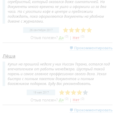
серебристый, который оказался даже симпатичней. На
документы много времени не ушло и оформили из за два
часа. На с угостили кофе в центре и предложили
подождать, пока оформляются документы на удобном
диване с журналами.
26 сентября 2017
(
0
)
(
0
)
Отзыв полезен?
Да
|
Нет
💬 Прокомментировать
Лёша
Купил на прошлой неделе у них Ниссан Терано, остался под
впечатлением от работы менеджера. Шустрый такой
парень и самое главное проффесионал своего дела. Уехал
быстро с полным пакетом документов и полным
багажником подарков. Буду Вас рекомендовать.
19 мая 2017
(
0
)
(
0
)
Отзыв полезен?
Да
|
Нет
💬 Прокомментировать