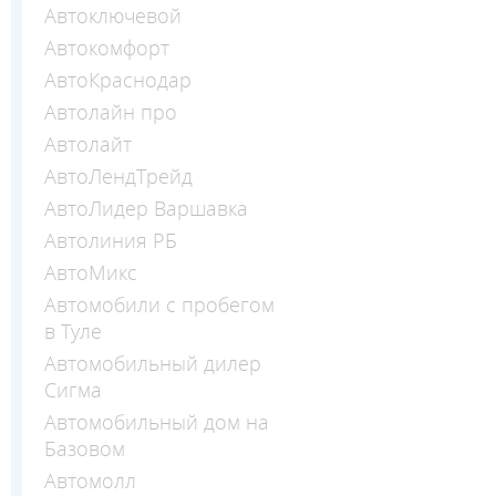
Автоключевой
Автокомфорт
АвтоКраснодар
Автолайн про
Автолайт
АвтоЛендТрейд
АвтоЛидер Варшавка
Автолиния РБ
АвтоМикс
Автомобили с пробегом
в Туле
Автомобильный дилер
Сигма
Автомобильный дом на
Базовом
Автомолл