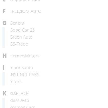
F
FREEДОМ АВТО
G
General
Good Car 23
Green Auto
GS-Trade
H
HermesMotors
I
Inportsauto
INSTINCT CARS
Inteks
K
KIAPLACE
Klass Avto
Kosmos Cars