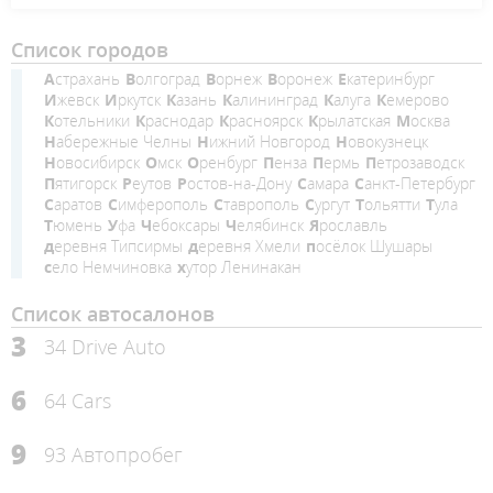
Список городов
Астрахань
Волгоград
Ворнеж
Воронеж
Екатеринбург
Ижевск
Иркутск
Казань
Калининград
Калуга
Кемерово
Котельники
Краснодар
Красноярск
Крылатская
Москва
Набережные Челны
Нижний Новгород
Новокузнецк
Новосибирск
Омск
Оренбург
Пенза
Пермь
Петрозаводск
Пятигорск
Реутов
Ростов-на-Дону
Самара
Санкт-Петербург
Саратов
Симферополь
Ставрополь
Сургут
Тольятти
Тула
Тюмень
Уфа
Чебоксары
Челябинск
Ярославль
деревня Типсирмы
деревня Хмели
посёлок Шушары
село Немчиновка
хутор Ленинакан
Список автосалонов
3
34 Drive Auto
6
64 Cars
9
93 Автопробег