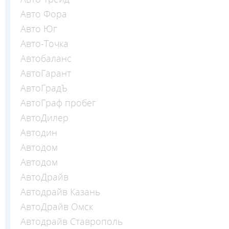
Авто Фора
Авто Юг
Авто-Точка
Автобаланс
АвтоГарант
АвтоГрадЪ
АвтоГраф пробег
АвтоДилер
Автодин
Автодом
Автодом
АвтоДрайв
Автодрайв Казань
АвтоДрайв Омск
Автодрайв Ставрополь