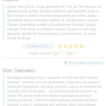
Купил здесь 09.02 новую Джетту АТ 1.6л, за 754 тысячи по
февральской скидке. должен сказать что ожидал хуже, и
был готов в любой момент развернуться и уйти, благо
менеджер Мобил Моторс Андрей не предоставил случая.
Сделка проведена гладко и достаточно быстро. Жалко
только что Каско в подарок только на угон и ещё пару
функций, придется доплачивать за остальное, но хоть
какой но бонус.
07 февраля 2017
(
0
)
(
0
)
Отзыв полезен?
Да
|
Нет
💬 Прокомментировать
Олег Павлович
приобрел Солярис 123л.с. элегант за 530 тысяч в "мобил
моторс". отмечу что по сравнению с другими салонами в
этом всё прозрачно, договор чистый и цены не меняют по
приезду, как некоторые… но кредит конечно кричит на
сайте 0%, но на деле это такие нереальные условия
погасить за год.. так что тут больше реклама нежели
правда. а вот с подарком всё честно! дали топливную