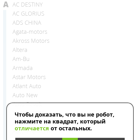
A
AC DESTINY
AC GLORIUS
ADS CHINA
Agata-motors
Akross Motors
Altera
Am-Bu
Armada
Astar Motors
Atlant Auto
Auto New
Auto Revolt
AUTO SEBER
Чтобы доказать, что вы не робот,
нажмите на квадрат, который
Auto Сity
отличается
от остальных.
Auto-Premium