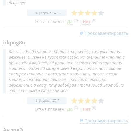
девушка.
26 февраля 2017
(
0
)
(
0
)
Отзыв полезен?
Да
|
Нет
💬 Прокомментировать
irkpog86
блин с одной стороны Мобил старается, консультанты
вежливы и цены не кусаются особо, но сделайте что-то с
временем оформления! пришел в слепую потестировать
машины - ждал 20 минут менеджера, потом час пока он
смотрел наличие и показывал варианты. после заказа
машины второй раз приехал - теперь очередь на
оформление и кассу, ппц! задобрили топливной картой на
год, но не высказаться не мог!
13 февраля 2017
(
0
)
(
0
)
Отзыв полезен?
Да
|
Нет
💬 Прокомментировать
Андрей