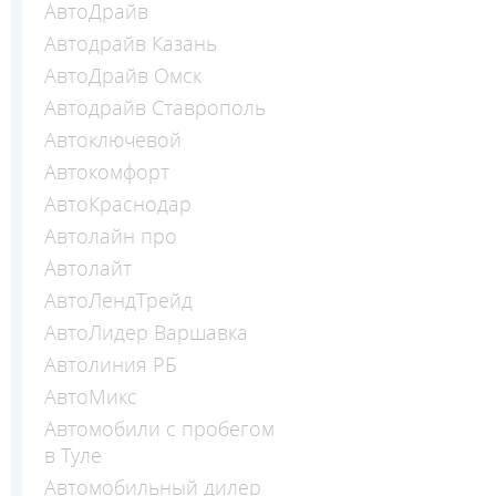
АвтоДрайв
Автодрайв Казань
АвтоДрайв Омск
Автодрайв Ставрополь
Автоключевой
Автокомфорт
АвтоКраснодар
Автолайн про
Автолайт
АвтоЛендТрейд
АвтоЛидер Варшавка
Автолиния РБ
АвтоМикс
Автомобили с пробегом
в Туле
Автомобильный дилер