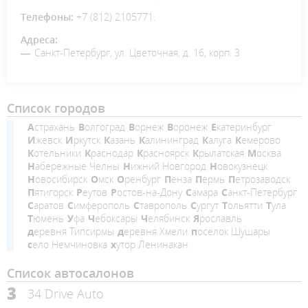
Телефоны:
+7 (812) 2105771.
Адреса:
Санкт-Петербург, ул. Цветочная, д. 16, корп. 3
Список городов
Астрахань
Волгоград
Ворнеж
Воронеж
Екатеринбург
Ижевск
Иркутск
Казань
Калининград
Калуга
Кемерово
Котельники
Краснодар
Красноярск
Крылатская
Москва
Набережные Челны
Нижний Новгород
Новокузнецк
Новосибирск
Омск
Оренбург
Пенза
Пермь
Петрозаводск
Пятигорск
Реутов
Ростов-на-Дону
Самара
Санкт-Петербург
Саратов
Симферополь
Ставрополь
Сургут
Тольятти
Тула
Тюмень
Уфа
Чебоксары
Челябинск
Ярославль
деревня Типсирмы
деревня Хмели
посёлок Шушары
село Немчиновка
хутор Ленинакан
Список автосалонов
3
34 Drive Auto