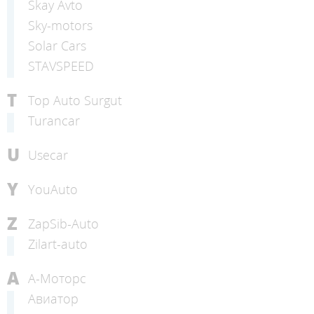
Skay Avto
Sky-motors
Solar Cars
STAVSPEED
T
Top Auto Surgut
Turancar
U
Usecar
Y
YouAuto
Z
ZapSib-Auto
Zilart-auto
А
А-Моторс
Авиатор