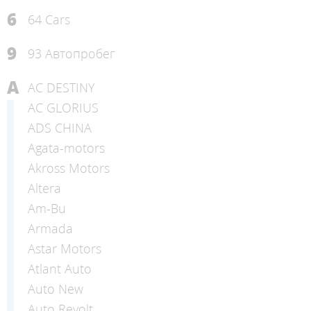
6
64 Cars
9
93 Автопробег
A
AC DESTINY
AC GLORIUS
ADS CHINA
Agata-motors
Akross Motors
Altera
Am-Bu
Armada
Astar Motors
Atlant Auto
Auto New
Auto Revolt