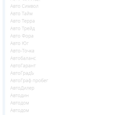
Авто Символ
Авто Тайм
Авто Терра
Авто Трейд
Авто Фора
Авто Юг
Авто-Точка
Автобаланс
АвтоГарант
АвтоГрадЪ
АвтоГраф пробег
АвтоДилер
Автодин
Автодом
Автодом