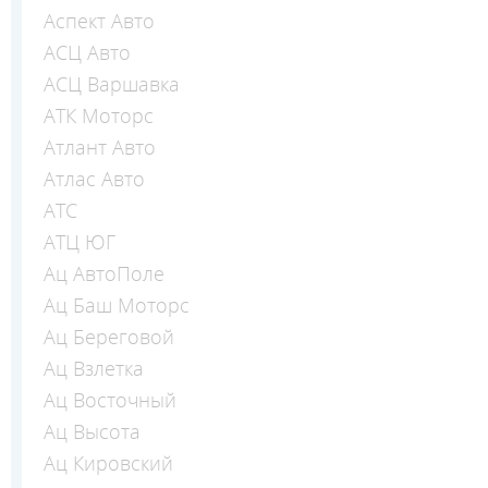
Аспект Авто
АСЦ Авто
АСЦ Варшавка
АТК Моторс
Атлант Авто
Атлас Авто
АТС
АТЦ ЮГ
Ац АвтоПоле
Ац Баш Моторс
Ац Береговой
Ац Взлетка
Ац Восточный
Ац Высота
Ац Кировский