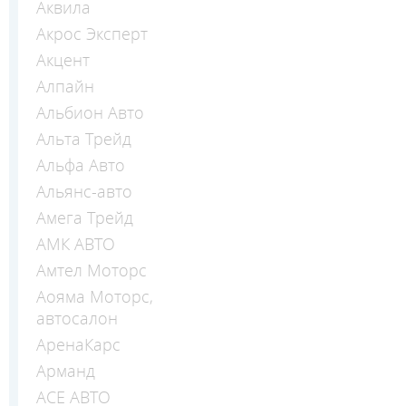
Аквила
Акрос Эксперт
Акцент
Алпайн
Альбион Авто
Альта Трейд
Альфа Авто
Альянс-авто
Амега Трейд
АМК АВТО
Амтел Моторс
Аояма Моторс,
автосалон
АренаКарс
Арманд
АСЕ АВТО