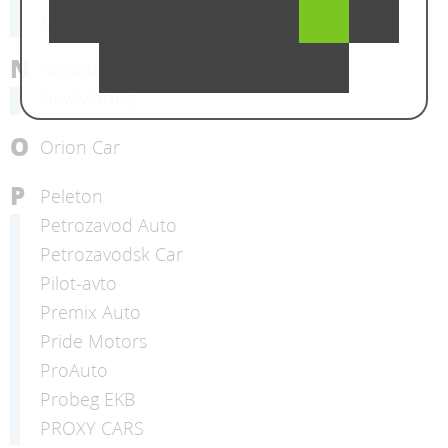
Multicar
N
Newbuycar
NewMotors
O
Orion Car
P
Peleton
Petrozavod Auto
Petrozavodsk Car
Pilot-avto
Premix Auto
Pride Motors
ProAuto
Probeg EKB
PROXY CARS