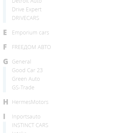
Detroit Auto
Drive Expert
DRIVECARS
E
Emporium cars
F
FREEДОМ АВТО
G
General
Good Car 23
Green Auto
GS-Trade
H
HermesMotors
I
Inportsauto
INSTINCT CARS