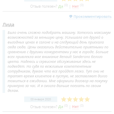
(
0
)
(
0
)
Отзыв полезен?
Да
|
Нет
💬 Прокомментировать
Лида
Было очень сложно подобрать машину. Хотелось максимум
возможностей за меньшую цену. Услышала от друзей о
выгодных ценах в салоне и на следующий день приехала
сюда сюда. Цены оказались действительно приятными по
сравнению с другими конкурентами у нас в городе. Больше
всех привлекла мое внимание Renault Sanderoпо белого
цвета. Надеюсь и сервисное обслуживание здесь не
подведёт. Но судя по вежливым компетентным
сотрудникам, думаю что все пройдет легко. Тут они не
тратят время клиентов в пустую, не заставляют долго
томиться в ожидании. Мне оформили договор на покупку
примерно за час. И я смогла дальше поехать по своим
делам.
03 января 2020
(
0
)
(
0
)
Отзыв полезен?
Да
|
Нет