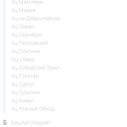
Ац Максимум
Ац Мираж
Ац на Добролюбова
Ац Океан
Ац Оренбург
Ац Петровский
Ац Платина
АЦ Север
Ац Сибирский Тракт
Ац Стеллар
Ац Сургут
Ац Тульская
Ац Химки
Ац Южный Обход
Б
БашАвтоМаркет