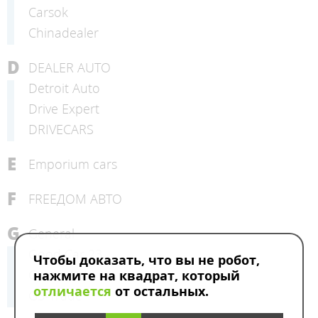
Carsok
Chinadealer
D
DEALER AUTO
Detroit Auto
Drive Expert
DRIVECARS
E
Emporium cars
F
FREEДОМ АВТО
G
General
Good Car 23
Чтобы доказать, что вы не робот,
Green Auto
нажмите на квадрат, который
отличается
от остальных.
GS-Trade