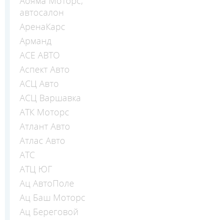
Аояма Моторс,
автосалон
АренаКарс
Арманд
АСЕ АВТО
Аспект Авто
АСЦ Авто
АСЦ Варшавка
АТК Моторс
Атлант Авто
Атлас Авто
АТС
АТЦ ЮГ
Ац АвтоПоле
Ац Баш Моторс
Ац Береговой