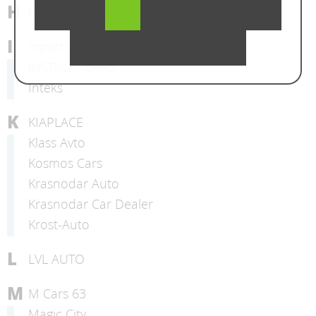
H
HermesMotors
I
Inportsauto
INSTINCT CARS
Inteks
K
KIAPLACE
Klass Avto
Kosmos Cars
Krasnodar Auto
Krasnodar Car Dealer
Krost-Auto
L
LVL AUTO
M
M Cars 63
Magic City