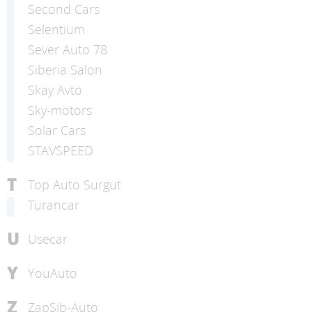
Second Cars
Selentium
Sever Auto 78
Siberia Salon
Skay Avto
Sky-motors
Solar Cars
STAVSPEED
T
Top Auto Surgut
Turancar
U
Usecar
Y
YouAuto
Z
ZapSib-Auto