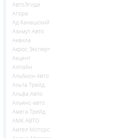
АвтоЭгида
Агора
Ад Канашский
Азимут Авто
Аквила
Акрос Эксперт
Акцент
Алпайн
Альбион Авто
Альта Трейд
Альфа Авто
Альянс-авто
Амега Трейд
АМК АВТО
Амтел Моторс