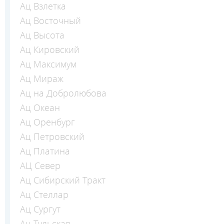
Ац Взлетка
Ац Восточный
Ац Высота
Ац Кировский
Ац Максимум
Ац Мираж
Ац на Добролюбова
Ац Океан
Ац Оренбург
Ац Петровский
Ац Платина
АЦ Север
Ац Сибирский Тракт
Ац Стеллар
Ац Сургут
Ац Тульская