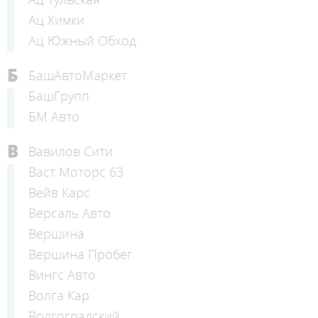
Ац Химки
Ац Южный Обход
Б
БашАвтоМаркет
БашГрупп
БМ Авто
В
Вавилов Сити
Васт Моторс 63
Вейв Карс
Версаль Авто
Вершина
Вершина Пробег
Вингс Авто
Волга Кар
Волгоградский