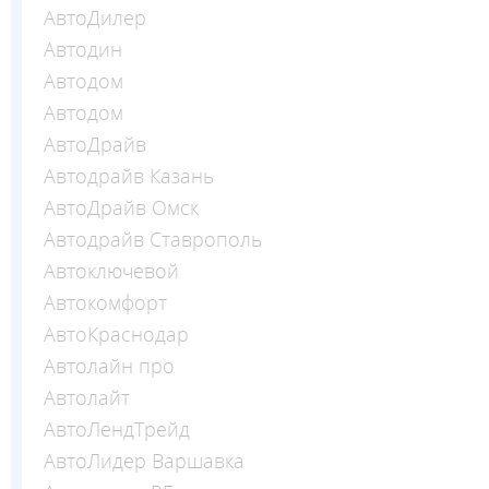
АвтоДилер
Автодин
Автодом
Автодом
АвтоДрайв
Автодрайв Казань
АвтоДрайв Омск
Автодрайв Ставрополь
Автоключевой
Автокомфорт
АвтоКраснодар
Автолайн про
Автолайт
АвтоЛендТрейд
АвтоЛидер Варшавка