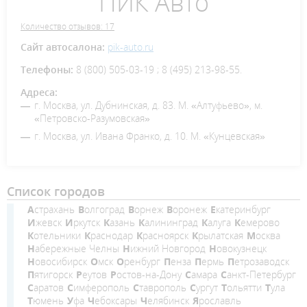
ПИК Авто
Количество отзывов: 17
Сайт автосалона:
pik-auto.ru
Телефоны:
8 (800) 505-03-19 ; 8 (495) 213-98-55.
Адреса:
г. Москва, ул. Дубнинская, д. 83. М. «Алтуфьево», м.
«Петровско-Разумовская»
г. Москва, ул. Ивана Франко, д. 10. М. «Кунцевская»
Список городов
Астрахань
Волгоград
Ворнеж
Воронеж
Екатеринбург
Ижевск
Иркутск
Казань
Калининград
Калуга
Кемерово
Котельники
Краснодар
Красноярск
Крылатская
Москва
Набережные Челны
Нижний Новгород
Новокузнецк
Новосибирск
Омск
Оренбург
Пенза
Пермь
Петрозаводск
Пятигорск
Реутов
Ростов-на-Дону
Самара
Санкт-Петербург
Саратов
Симферополь
Ставрополь
Сургут
Тольятти
Тула
Тюмень
Уфа
Чебоксары
Челябинск
Ярославль