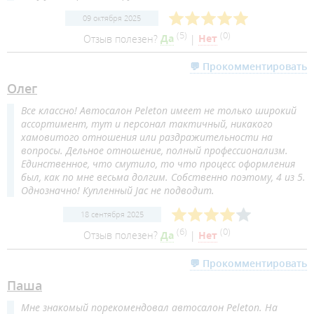
09 октября 2025
(
5
)
(
0
)
Отзыв полезен?
Да
|
Нет
💬 Прокомментировать
Олег
Все классно! Автосалон Peleton имеет не только широкий
ассортимент, тут и персонал тактичный, никакого
хамовитого отношения или раздражительности на
вопросы. Дельное отношение, полный профессионализм.
Единственное, что смутило, то что процесс оформления
был, как по мне весьма долгим. Собственно поэтому, 4 из 5.
Однозначно! Купленный Jac не подводит.
18 сентября 2025
(
6
)
(
0
)
Отзыв полезен?
Да
|
Нет
💬 Прокомментировать
Паша
Мне знакомый порекомендовал автосалон Peleton. На