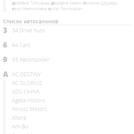
деревня Типсирмы
деревня Хмели
посёлок Шушары
село Немчиновка
хутор Ленинакан
Список автосалонов
3
34 Drive Auto
6
64 Cars
9
93 Автопробег
A
AC DESTINY
AC GLORIUS
ADS CHINA
Agata-motors
Akross Motors
Altera
Am-Bu