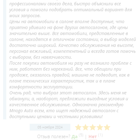
профессионалами своего дела, быстро объяснили все
условия и помогли подобрать оптимальный вариант для
моих запросов.
Цены на автомобили в салоне вполне доступные, что
приятно удивило на фоне других автосалонов, где цены
значительно выше. Все автомобили, представленные в
салоне, находятся в отличном состоянии, а выбор моделей
достаточно широкий. Качество обслуживания на высоте,
персонал вежливый, компетентный и всегда готов помочь
с выбором, без навязчивости.
После покупки автомобиля ни разу не возникло проблем с
ним, работает без нареканий. Все, что обещали при
продаже, оказалось правдой, машина не подводит, как в
плане технических характеристик, так и в плане
комфортности эксплуатации.
Очень рад, что выбрал этот автосалон. Здесь меня не
обманули, а, наоборот, предложили выгодные условия и
качественное обслуживание. Однозначно рекомендую
Mnogo Auto всем, кто ищет надежный автосалон с
доступными ценами и честными условиями!
05 ноября 2024
(
5
)
(
1
)
Отзыв полезен?
Да
|
Нет