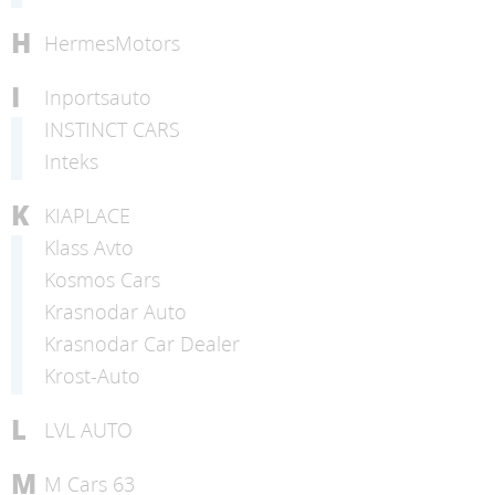
H
HermesMotors
I
Inportsauto
INSTINCT CARS
Inteks
K
KIAPLACE
Klass Avto
Kosmos Cars
Krasnodar Auto
Krasnodar Car Dealer
Krost-Auto
L
LVL AUTO
M
M Cars 63