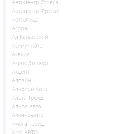
Автоцентр Стрела
Автоцентр Фрунзе
АвтоЭгида
Агора
Ад Канашский
Азимут Авто
Аквила
Акрос Эксперт
Акцент
Алпайн
Альбион Авто
Альта Трейд
Альфа Авто
Альянс-авто
Амега Трейд
АМК АВТО