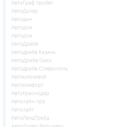
АвтоГраф пробег
АвтоДилер
Автодин
Автодом
Автодом
АвтоДрайв
Автодрайв Казань
АвтоДрайв Омск
Автодрайв Ставрополь
Автоключевой
Автокомфорт
АвтоКраснодар
Автолайн про
Автолайт
АвтоЛендТрейд
АвтоЛидер Варшавка