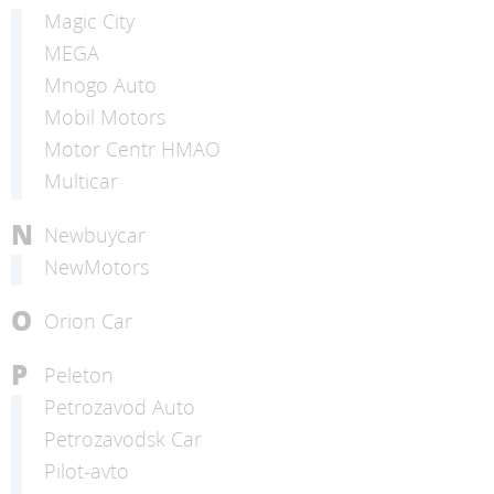
Magic City
MEGA
Mnogo Auto
Mobil Motors
Motor Centr HMAO
Multicar
N
Newbuycar
NewMotors
O
Orion Car
P
Peleton
Petrozavod Auto
Petrozavodsk Car
Pilot-avto