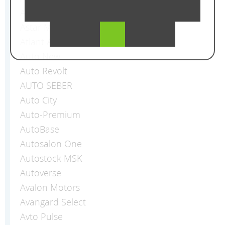
Armada
Astar Motors
Atlant Auto
Auto New
Auto Revolt
AUTO SEBER
Auto Сity
Auto-Premium
AutoBase
Autosalon One
Autostock MSK
Autoverse
Avalon Motors
Avangard Select
Avto Pulse