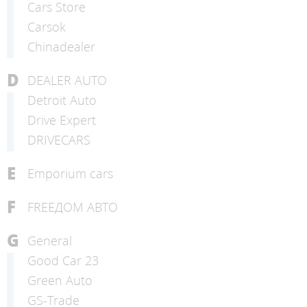
Cars Store
Carsok
Chinadealer
D
DEALER AUTO
Detroit Auto
Drive Expert
DRIVECARS
E
Emporium cars
F
FREEДОМ АВТО
G
General
Good Car 23
Green Auto
GS-Trade