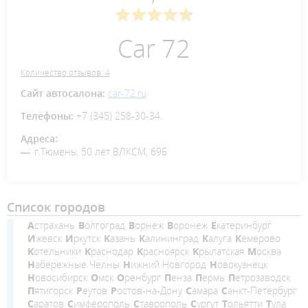
Car 72
Количество отзывов: 4
Сайт автосалона:
car-72.ru
Телефоны:
+7 (345) 258-30-34.
Адреса:
г.Тюмень, 50 лет ВЛКСМ, 69Б
Список городов
Астрахань
Волгоград
Ворнеж
Воронеж
Екатеринбург
Ижевск
Иркутск
Казань
Калининград
Калуга
Кемерово
Котельники
Краснодар
Красноярск
Крылатская
Москва
Набережные Челны
Нижний Новгород
Новокузнецк
Новосибирск
Омск
Оренбург
Пенза
Пермь
Петрозаводск
Пятигорск
Реутов
Ростов-на-Дону
Самара
Санкт-Петербург
Саратов
Симферополь
Ставрополь
Сургут
Тольятти
Тула