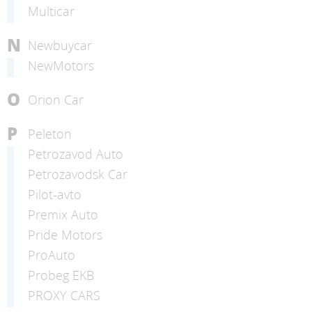
Multicar
N
Newbuycar
NewMotors
O
Orion Car
P
Peleton
Petrozavod Auto
Petrozavodsk Car
Pilot-avto
Premix Auto
Pride Motors
ProAuto
Probeg EKB
PROXY CARS