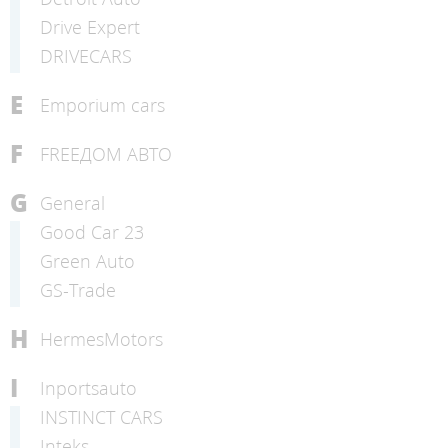
Drive Expert
DRIVECARS
E
Emporium cars
F
FREEДОМ АВТО
G
General
Good Car 23
Green Auto
GS-Trade
H
HermesMotors
I
Inportsauto
INSTINCT CARS
Inteks