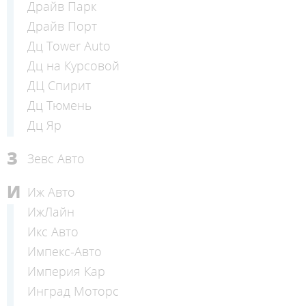
Драйв Парк
Драйв Порт
Дц Tower Auto
Дц на Курсовой
ДЦ Спирит
Дц Тюмень
Дц Яр
З
Зевс Авто
И
Иж Авто
ИжЛайн
Икс Авто
Импекс-Авто
Империя Кар
Инград Моторс