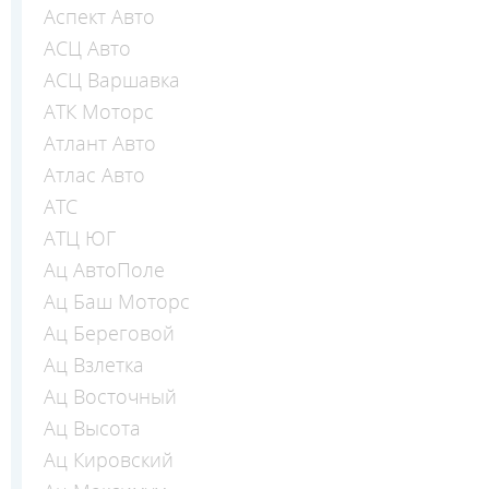
Аспект Авто
АСЦ Авто
АСЦ Варшавка
АТК Моторс
Атлант Авто
Атлас Авто
АТС
АТЦ ЮГ
Ац АвтоПоле
Ац Баш Моторс
Ац Береговой
Ац Взлетка
Ац Восточный
Ац Высота
Ац Кировский