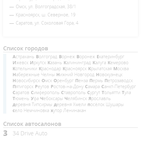
Омск, ул. Волгоградская, 38/1
Красноярск, ш. Северное, 19
Саратов, ул. Соколовая Гора, 4
Список городов
Астрахань
Волгоград
Ворнеж
Воронеж
Екатеринбург
Ижевск
Иркутск
Казань
Калининград
Калуга
Кемерово
Котельники
Краснодар
Красноярск
Крылатская
Москва
Набережные Челны
Нижний Новгород
Новокузнецк
Новосибирск
Омск
Оренбург
Пенза
Пермь
Петрозаводск
Пятигорск
Реутов
Ростов-на-Дону
Самара
Санкт-Петербург
Саратов
Симферополь
Ставрополь
Сургут
Тольятти
Тула
Тюмень
Уфа
Чебоксары
Челябинск
Ярославль
деревня Типсирмы
деревня Хмели
посёлок Шушары
село Немчиновка
хутор Ленинакан
Список автосалонов
3
34 Drive Auto