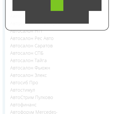
Автосалон Лазурит Авто
Автосалон Максимус
Автосалон Москва
Автосалон на Каширке
Автосалон НТТ
Автосалон Рес Авто
Автосалон Саратов
Автосалон СПБ
Автосалон Тайга
Автосалон Фьюжн
Автосалон Элекс
Автосиб Про
Автостимул
АвтоСтрим Пулково
Автофинанс
Автофорум Mercedes-