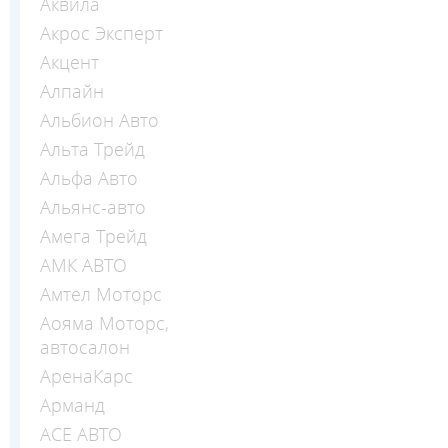
Аквила
Акрос Эксперт
Акцент
Алпайн
Альбион Авто
Альта Трейд
Альфа Авто
Альянс-авто
Амега Трейд
АМК АВТО
Амтел Моторс
Аояма Моторс,
автосалон
АренаКарс
Арманд
АСЕ АВТО