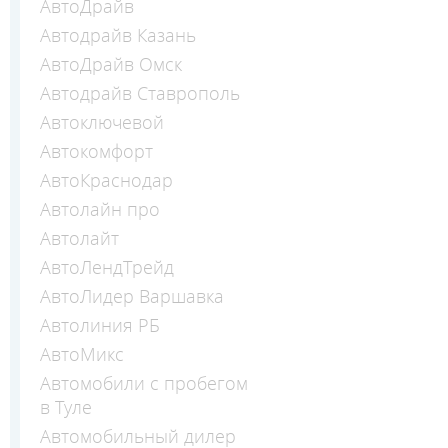
АвтоДрайв
Автодрайв Казань
АвтоДрайв Омск
Автодрайв Ставрополь
Автоключевой
Автокомфорт
АвтоКраснодар
Автолайн про
Автолайт
АвтоЛендТрейд
АвтоЛидер Варшавка
Автолиния РБ
АвтоМикс
Автомобили с пробегом
в Туле
Автомобильный дилер