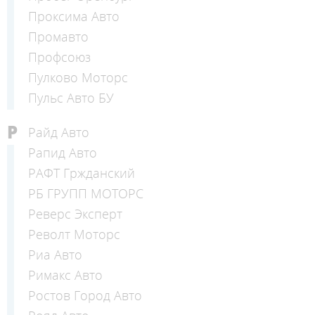
Проксима Авто
Промавто
Профсоюз
Пулково Моторс
Пульс Авто БУ
Р
Райд Авто
Рапид Авто
РАФТ Гржданский
РБ ГРУПП МОТОРС
Реверс Эксперт
Револт Моторс
Риа Авто
Римакс Авто
Ростов Город Авто