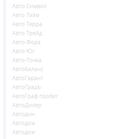
Авто Символ
Авто Тайм
Авто Терра
Авто Трейд
Авто Фора
Авто Юг
Авто-Точка
Автобаланс
АвтоГарант
АвтоГрадЪ
АвтоГраф пробег
АвтоДилер
Автодин
Автодом
Автодом