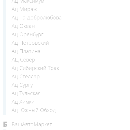
Ац Максимум
Ац Мираж
Ац на Добролюбова
Ац Океан
Ац Оренбург
Ац Петровский
Ац Платина
АЦ Север
Ац Сибирский Тракт
Ац Стеллар
Ац Сургут
Ац Тульская
Ац Химки
Ац Южный Обход
Б
БашАвтоМаркет