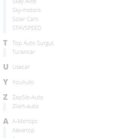
Skay Avto
Sky-motors
Solar Cars
STAVSPEED
T
Top Auto Surgut
Turancar
U
Usecar
Y
YouAuto
Z
ZapSib-Auto
Zilart-auto
А
А-Моторс
Авиатор