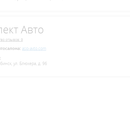
пект Авто
во отзывов: 9
втосалона:
asp-avto.com
:
бинск, ул. Блюхера, д. 96