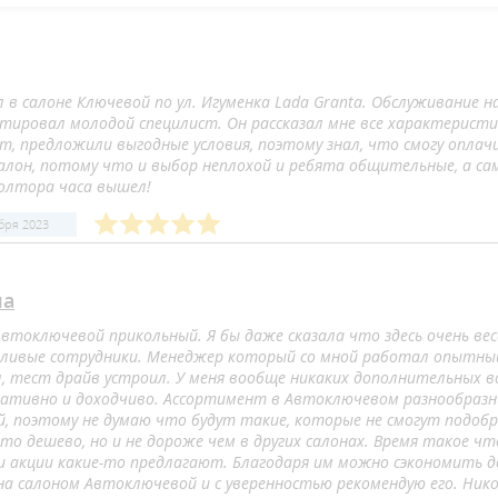
 в салоне Ключевой по ул. Игуменка Lada Granta. Обслуживание 
ьтировал молодой специлист. Он рассказал мне все характеристик
ит, предложили выгодные условия, поэтому знал, что смогу опла
алон, потому что и выбор неплохой и ребята общительные, а са
полтора часа вышел!
бря 2023
ша
втоключевой прикольный. Я бы даже сказала что здесь очень весе
ливые сотрудники. Менеджер который со мной работал опытный 
л, тест драйв устроил. У меня вообще никаких дополнительных во
ативно и доходчиво. Ассортимент в Автоключевом разнообразны
й, поэтому не думаю что будут такие, которые не смогут подоб
то дешево, но и не дороже чем в других салонах. Время такое чт
 и акции какие-то предлагают. Благодаря им можно сэкономить д
на салоном Автоключевой и с уверенностью рекомендую его. Никог