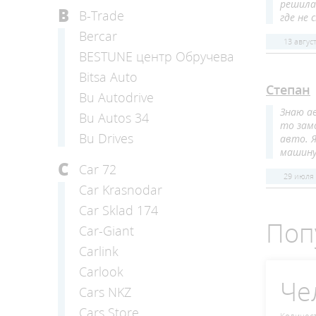
решила
B
B-Trade
где не
Bercar
13 авгус
BESTUNE центр Обручева
Bitsa Auto
Степан
Bu Autodrive
Знаю а
Bu Autos 34
то замо
Bu Drives
авто. 
машину
C
Car 72
29 июля
Car Krasnodar
Car Sklad 174
Поп
Car-Giant
Carlink
Carlook
Че
Cars NKZ
Cars Store