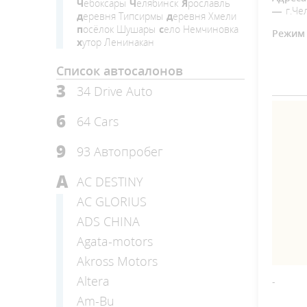
Чебоксары
Челябинск
Ярославль
г.Че
деревня Типсирмы
деревня Хмели
посёлок Шушары
село Немчиновка
Режим 
хутор Ленинакан
Список автосалонов
3
34 Drive Auto
6
64 Cars
9
93 Автопробег
A
AC DESTINY
AC GLORIUS
ADS CHINA
Agata-motors
Akross Motors
Altera
-
Am-Bu