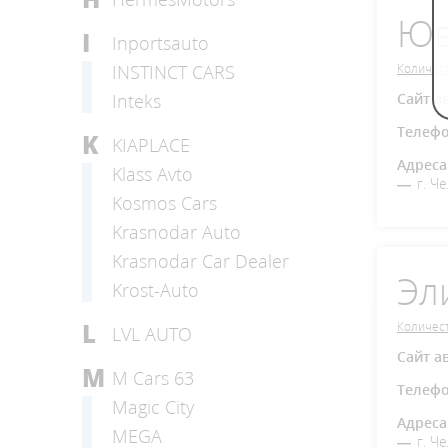
Юв
I
Inportsauto
INSTINCT CARS
Количест
Inteks
Сайт а
Телеф
K
KIAPLACE
Адреса
Klass Avto
г. Ч
Kosmos Cars
Krasnodar Auto
Krasnodar Car Dealer
Эл
Krost-Auto
L
Количест
LVL AUTO
Сайт а
M
M Cars 63
Телеф
Magic City
Адреса
MEGA
г. Ч