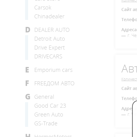
Количест
Carsok
Сайт а
Chinadealer
Телеф
D
DEALER AUTO
Адреса
г. Ч
Detroit Auto
Drive Expert
DRIVECARS
Ав
E
Emporium cars
Количест
F
FREEДОМ АВТО
Сайт а
G
General
Телеф
Good Car 23
Адреса
Green Auto
г. Ч
GS-Trade
H
HermesMotors