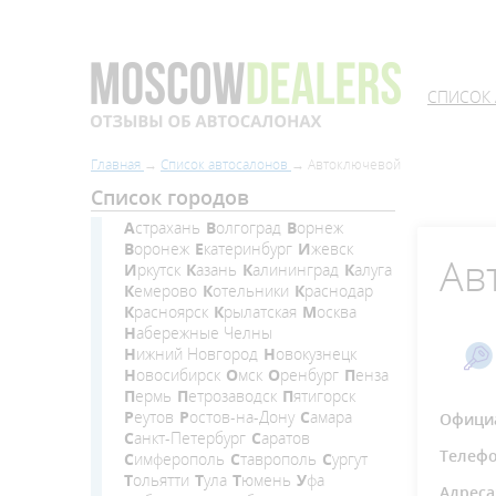
СПИСОК
Главная
Список автосалонов
Автоключевой
Список городов
Астрахань
Волгоград
Ворнеж
Воронеж
Екатеринбург
Ижевск
Ав
Иркутск
Казань
Калининград
Калуга
Кемерово
Котельники
Краснодар
Красноярск
Крылатская
Москва
Набережные Челны
Нижний Новгород
Новокузнецк
Новосибирск
Омск
Оренбург
Пенза
Пермь
Петрозаводск
Пятигорск
Реутов
Ростов-на-Дону
Самара
Официа
Санкт-Петербург
Саратов
Телеф
Симферополь
Ставрополь
Сургут
Тольятти
Тула
Тюмень
Уфа
Адреса