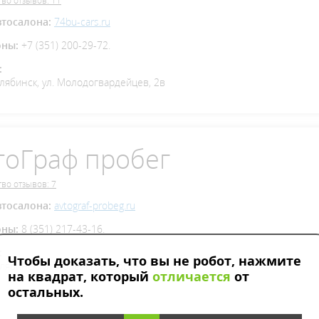
во отзывов: 11
втосалона:
74bu-cars.ru
оны:
+7 (351) 200-29-72.
:
елябинск, ул. Молодогвардейцев, 2в
тоГраф пробег
во отзывов: 7
втосалона:
avtograf-probeg.ru
оны:
8 (351) 217-43-16.
:
Чтобы доказать, что вы не робот, нажмите
елябинск, ул. Копейское шоссе, 1К
на квадрат, который
отличается
от
остальных.