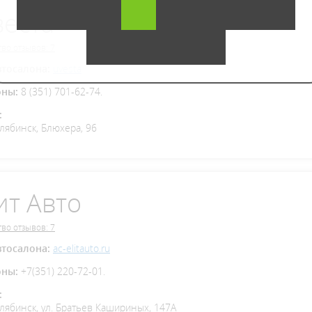
еста
во отзывов: 7
втосалона:
uvesta
оны:
8 (351) 701-62-74.
:
елябинск, Блюхера, 96
ит Авто
во отзывов: 7
втосалона:
ac-elitauto.ru
оны:
+7(351) 220-72-01.
:
елябинск, ул. Братьев Кашириных, 147А