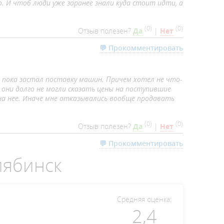
. И чтоб люди уже заранее знали куда стоит идти, а
(
0
)
(
0
)
Отзыв полезен?
Да
|
Нет
💬 Прокомментировать
 пока застал поставку машин. Причем хотел не что-
, они долго не могли сказать цены на поступившие
 на нее. Иначе мне отказывались вообще продавать
(
0
)
(
0
)
Отзыв полезен?
Да
|
Нет
💬 Прокомментировать
лябинск
Средняя оценка:
2,4