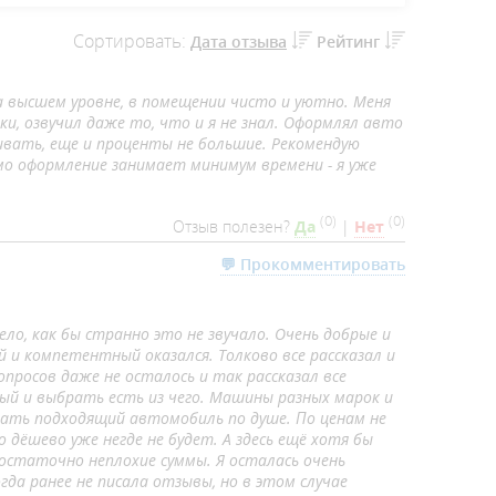
Сортировать:
Дата отзыва
Рейтинг
на высшем уровне, в помещении чисто и уютно. Меня
и, озвучил даже то, что и я не знал. Оформлял авто
чивать, еще и проценты не большие. Рекомендую
мо оформление занимает минимум времени - я уже
(
0
)
(
0
)
Отзыв полезен?
Да
|
Нет
💬 Прокомментировать
ло, как бы странно это не звучало. Очень добрые и
и компетентный оказался. Толково все рассказал и
просов даже не осталось и так рассказал все
й и выбрать есть из чего. Машины разных марок и
рать подходящий автомобиль по душе. По ценам не
о дёшево уже негде не будет. А здесь ещё хотя бы
остаточно неплохие суммы. Я осталась очень
да ранее не писала отзывы, но в этом случае