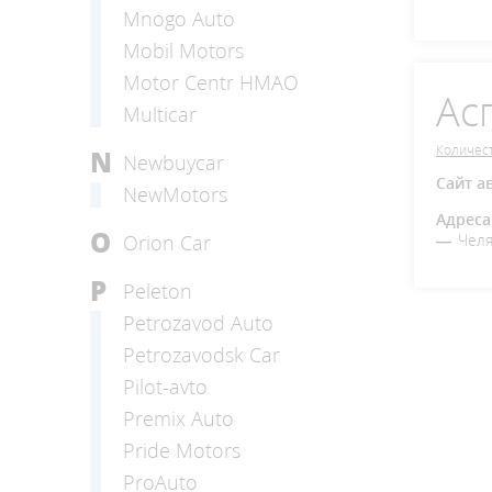
Mnogo Auto
Mobil Motors
Motor Centr HMAO
Ас
Multicar
Количест
N
Newbuycar
Сайт а
NewMotors
Адреса
O
Orion Car
Челя
P
Peleton
Petrozavod Auto
Petrozavodsk Car
Pilot-avto
Premix Auto
Pride Motors
ProAuto