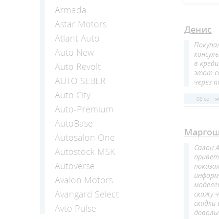
Armada
Astar Motors
Денис
Atlant Auto
Покупал
Auto New
консул
в кред
Auto Revolt
этот с
AUTO SEBER
через 
Auto Сity
08 сентя
Auto-Premium
AutoBase
Марго
Autosalon One
Салон А
Autostock MSK
привет
Autoverse
показа
информ
Avalon Motors
моделе
Avangard Select
скажу ч
скидки
Avto Pulse
доволь