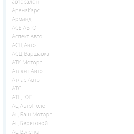
автосалон
АренаКарс
Арманд
АСЕ АВТО
Аспект Авто
АСЦ Авто
АСЦ Варшавка
АТК Моторс
Атлант Авто
Атлас Авто
АТС
АТЦ ЮГ
Ац АвтоПоле
Ац Баш Моторс
Ац Береговой
Ац Взлетка