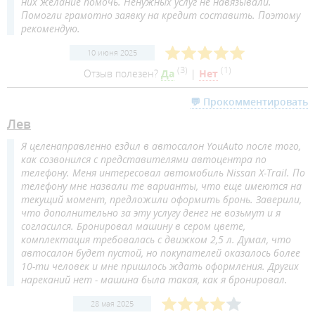
них желание помочь. Ненужных услуг не навязывали.
Помогли грамотно заявку на кредит составить. Поэтому
рекомендую.
10 июня 2025
(
3
)
(
1
)
Отзыв полезен?
Да
|
Нет
💬 Прокомментировать
Лев
Я целенаправленно ездил в автосалон YouAuto после того,
как созвонился с представителями автоцентра по
телефону. Меня интересовал автомобиль Nissan X-Trail. По
телефону мне назвали те варианты, что еще имеются на
текущий момент, предложили оформить бронь. Заверили,
что дополнительно за эту услугу денег не возьмут и я
согласился. Бронировал машину в сером цвете,
комплектация требовалась с движком 2,5 л. Думал, что
автосалон будет пустой, но покупателей оказалось более
10-ти человек и мне пришлось ждать оформления. Других
нареканий нет - машина была такая, как я бронировал.
28 мая 2025