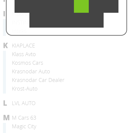
I
Inportsauto
INSTINCT CARS
Inteks
K
KIAPLACE
Klass Avto
Kosmos Cars
Krasnodar Auto
Krasnodar Car Dealer
Krost-Auto
L
LVL AUTO
M
M Cars 63
Magic City