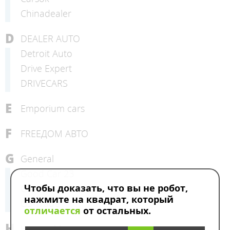
Chinadealer
D
DEALER AUTO
Detroit Auto
Drive Expert
DRIVECARS
E
Emporium cars
F
FREEДОМ АВТО
G
General
Good Car 23
Чтобы доказать, что вы не робот,
Green Auto
нажмите на квадрат, который
GS-Trade
отличается
от остальных.
H
HermesMotors