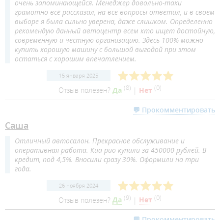
очень запоминающейся. Менеджер довольно-таки
грамотно всё рассказал, на все вопросы ответил, и в своем
выборе я была сильно уверена, даже слишком. Определенно
рекомендую данный автоцентр всем кто ищет достойную,
современную и честную организацию. Здесь 100% можно
купить хорошую машину с большой выгодой при этом
остаться с хорошим впечатлением.
15 января 2025
(
8
)
(
0
)
Отзыв полезен?
Да
|
Нет
💬 Прокомментировать
Саша
Отличный автосалон. Прекрасное обслуживание и
оперативная работа. Киа рио купили за 450000 рублей. В
кредит, под 4,5%. Вносили сразу 30%. Оформили на три
года.
26 ноября 2024
(
9
)
(
0
)
Отзыв полезен?
Да
|
Нет
💬 Прокомментировать