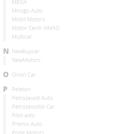
MEGA
Mnogo Auto
Mobil Motors
Motor Centr HMAO
Multicar
N
Newbuycar
NewMotors
O
Orion Car
P
Peleton
Petrozavod Auto
Petrozavodsk Car
Pilot-avto
Premix Auto
Pride Motors