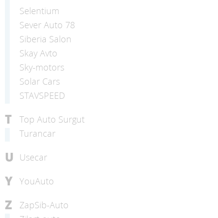
Selentium
Sever Auto 78
Siberia Salon
Skay Avto
Sky-motors
Solar Cars
STAVSPEED
T
Top Auto Surgut
Turancar
U
Usecar
Y
YouAuto
Z
ZapSib-Auto