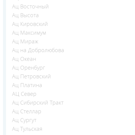
Ац Восточный
Ац Высота
Ац Кировский
Ац Максимум
Ац Мираж
Ац на Добролюбова
Ац Океан
Ац Оренбург
Ац Петровский
Ац Платина
АЦ Север
Ац Сибирский Тракт
Ац Стеллар
Ац Сургут
Ац Тульская