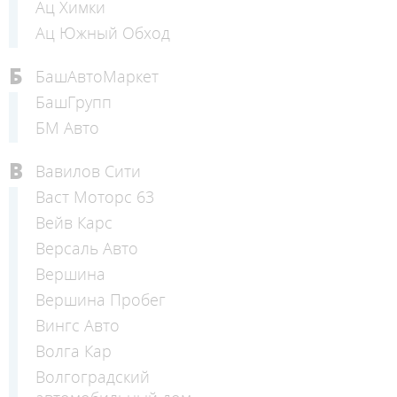
Ац Химки
Ац Южный Обход
Б
БашАвтоМаркет
БашГрупп
БМ Авто
В
Вавилов Сити
Васт Моторс 63
Вейв Карс
Версаль Авто
Вершина
Вершина Пробег
Вингс Авто
Волга Кар
Волгоградский