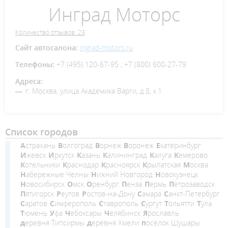
Инград Моторс
Количество отзывов: 23
Сайт автосалона:
ingrad-motors.ru
Телефоны:
+7 (495) 120-67-95 ; +7 (800) 600-27-79.
Адреса:
г. Москва, улица Академика Варги, д.8, к.1
Список городов
Астрахань
Волгоград
Ворнеж
Воронеж
Екатеринбург
Ижевск
Иркутск
Казань
Калининград
Калуга
Кемерово
Котельники
Краснодар
Красноярск
Крылатская
Москва
Набережные Челны
Нижний Новгород
Новокузнецк
Новосибирск
Омск
Оренбург
Пенза
Пермь
Петрозаводск
Пятигорск
Реутов
Ростов-на-Дону
Самара
Санкт-Петербург
Саратов
Симферополь
Ставрополь
Сургут
Тольятти
Тула
Тюмень
Уфа
Чебоксары
Челябинск
Ярославль
деревня Типсирмы
деревня Хмели
посёлок Шушары