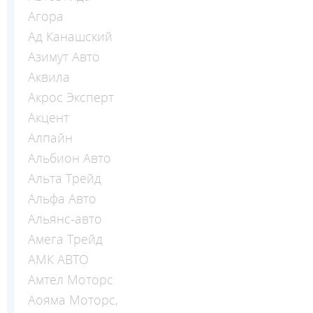
Агора
Ад Канашский
Азимут Авто
Аквила
Акрос Эксперт
Акцент
Алпайн
Альбион Авто
Альта Трейд
Альфа Авто
Альянс-авто
Амега Трейд
АМК АВТО
Амтел Моторс
Аояма Моторс,