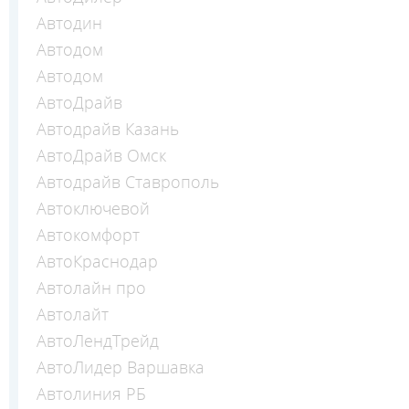
Автодин
Автодом
Автодом
АвтоДрайв
Автодрайв Казань
АвтоДрайв Омск
Автодрайв Ставрополь
Автоключевой
Автокомфорт
АвтоКраснодар
Автолайн про
Автолайт
АвтоЛендТрейд
АвтоЛидер Варшавка
Автолиния РБ