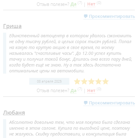
(
7
)
(
0
)
Отзыв полезен?
Да
|
Нет
💬 Прокомментировать
Гриша
Единственный автоцентр в котором удалось сэкономить
не одну тысячу рублей, а целых сорок тысяч рублей. Попал
на какую то крутую акцию в свое время, по моему
называлась "счастливые часы". До 12.00 успел купить
тачку и получил такой бонус. Длилась она всего пару дней,
когда будет ещё не знаю. Ну а так здесь достаточно
оптимальные цены на автомобили.
08 апреля 2025
(
7
)
(
0
)
Отзыв полезен?
Да
|
Нет
💬 Прокомментировать
Любаня
Абсолютно довольна тем, что моя покупка была сделана
именно в этом салоне. Купила по выгодной цене, поэтому
не жалуюсь. Скидку предоставили, и консультация была