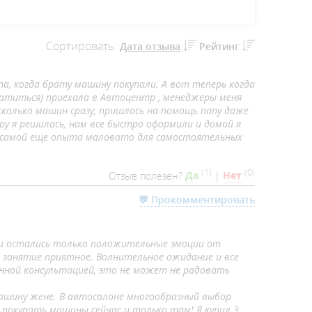
Сортировать:
Дата отзыва
Рейтинг
та, когда брату машину покупали. А вот теперь когда
братиться) приехала в Автоцентр , менеджеры меня
сколько машин сразу, пришлось на помощь папу даже
ру я решилась, нам все быстро оформили и домой я
 У самой еще опыта маловато для самостоятельных
(
1
)
(
0
)
Отзыв полезен?
Да
|
Нет
💬 Прокомментировать
яти остались только положительные эмоции от
ны занятие приятное. Волнительное ожидание и все
енной консультацией, это не может не радовать
ашину жене. В автосалоне многообразный выбор
покупать машины сейчас и только там! Я купил 3