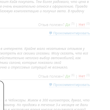
тоит Кайя покупать. Тем более радовало, что цена в
у я очень внимательно относя к оформлению. Правда
базовую комплектацию и получил авто. В придачу
(
5
)
(
0
)
Отзыв полезен?
Да
|
Нет
💬 Прокомментировать
 в интернете. Крайне мало негативных отзывов у
мотреть все своими глазами. Могу сказать, что все
действительно неплохо выбор автомобилей, как
ники салона, которые показали свой
чно и стрессовых ситуаций не возникло.
(
6
)
(
0
)
Отзыв полезен?
Да
|
Нет
💬 Прокомментировать
ль в Чебоксары. Живем в 300 километрах, думал, что
 замену. Но продажи в течение 3-х месяцев не дали
что в настоящее время многие пользуются услугой