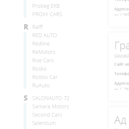
Probeg EKB
Адреса
PROXY CARS
г.Че
R
Ralff
RED AUTO
Гр
Redline
ReMotors
Количест
Rise Cars
Сайт а
Rosko
Телеф
Rostov Car
Адреса
RuAuto
г. Ч
S
SALONAUTO 72
Samara Motors
Second Cars
Ад
Selentium