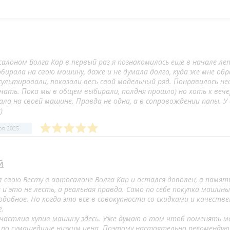
алоном Волга Кар в первый раз я познакомилась еще в начале ле
собирала на свою машину, даже и не думала долго, куда же мне о
сультировали, показали весь свой модельный ряд. Понравилось не
чать. Пока мы в общем выбирали, полдня прошло) но хоть к вече
хала на своей машине. Правда не одна, а в сопровождении папы.
)
ря 2025
й
л свою Весту в автосалоне Волга Кар и остался доволен, в пам
 и это не лесть, а реальная правда. Само по себе покупка маши
одобное. Но когда это все в совокупности со скидками и качеств
е.
счастлив купив машину здесь. Уже думаю о том чтоб поменять м
 по сумашедшие низким цена. Поэтому настоятельно рекомендую 