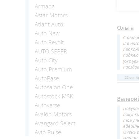
Armada
Astar Motors
Atlant Auto
Ольга
Auto New
С автос
Auto Revolt
и я на
прокон
AUTO SEBER
подклю
Auto Сity
уже уе
поездок
Auto-Premium
AutoBase
22 октяб
Autosalon One
Autostock MSK
Валери
Autoverse
Покупа
Avalon Motors
покупки
тому п
Avangard Select
вдвойн
Avto Pulse
Очень 
машин,