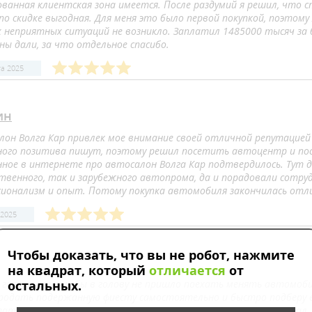
ованная клиентская зона имеется. После раздумий я решил, что с
 по скидке выгодная. Для меня это было первой покупкой, поэтом
х неприятных ситуаций не возникло. Заплатил 1485000 тысяч за 
ны дали, за что отдельное спасибо.
та 2025
ин
лон Волга Кар привлек мое внимание своей отличной репутацией
много позитива пишут, поэтому решил посетить автоцентр и пос
нное в интернете про автосалон Волга Кар подтвердилось. Тут 
твенного, так и зарубежного автопрома, да и порадовали сотруд
сионализм и опыт. Потому покупка автомобиля закончилась отли
 2025
Чтобы доказать, что вы не робот, нажмите
на квадрат, который
отличается
от
 говоря, самому бы в голову не пришло поехать менять автомоби
остальных.
продать подержанную фиесту самостоятельно и быстро подберу ей
тата и я начал смотреть иные варианты. На форумах прочитал, 