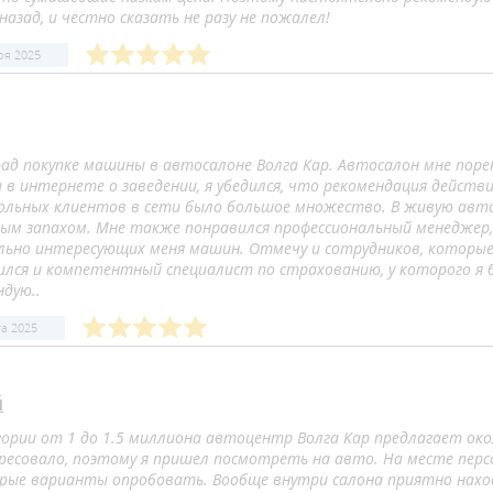
назад, и честно сказать не разу не пожалел!
ря 2025
рад покупке машины в автосалоне Волга Кар. Автосалон мне порек
и в интернете о заведении, я убедился, что рекомендация дейст
ольных клиентов в сети было большое множество. В живую авт
ым запахом. Мне также понравился профессиональный менеджер,
льно интересующих меня машин. Отмечу и сотрудников, которые
ился и компетентный специалист по страхованию, у которого я
ндую..
та 2025
й
гории от 1 до 1.5 миллиона автоцентр Волга Кар предлагает око
ресовало, поэтому я пришел посмотреть на авто. На месте пер
рые варианты опробовать. Вообще внутри салона приятно наход