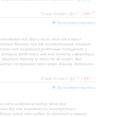
(
2
)
(
0
)
Отзыв полезен?
Да
|
Нет
💬 Прокомментировать
омендовал мой друг и после того как я навел
вительно дельная, так как положительных отзывов
осалон мне понравился ухоженным помещением и
 который представил мне всю полноту информации,
 оформили машину за каких-то 40 минут. Мне
 быстро застраховал свою новую машину. Автосалон
(
3
)
(
1
)
Отзыв полезен?
Да
|
Нет
💬 Прокомментировать
ло пяти моделей на выбор. Меня это
сонал дал мне возможность осмотреться и
ится, видно, что следят за чистотой и хорошо