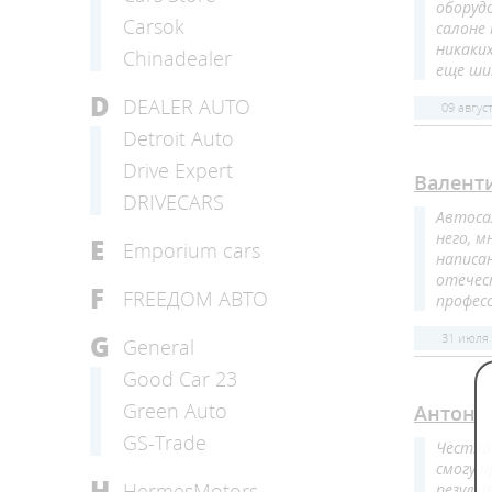
оборуд
Carsok
салоне
никаки
Chinadealer
еще ши
D
DEALER AUTO
09 авгус
Detroit Auto
Drive Expert
Валент
DRIVECARS
Автоса
него, 
E
Emporium cars
написа
отечес
F
FREEДОМ АВТО
профес
G
31 июля
General
Good Car 23
Green Auto
Антон
GS-Trade
Честно
смогу 
H
HermesMotors
резуль