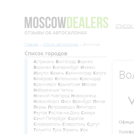
СПИСОК
Главная
Список автосалонов
Волга Кар
Список городов
Астрахань
Волгоград
Ворнеж
Воронеж
Екатеринбург
Ижевск
Во
Иркутск
Казань
Калининград
Калуга
Кемерово
Котельники
Краснодар
Красноярск
Крылатская
Москва
Набережные Челны
Нижний Новгород
Новокузнецк
Новосибирск
Омск
Оренбург
Пенза
Пермь
Петрозаводск
Пятигорск
Реутов
Ростов-на-Дону
Самара
Санкт-Петербург
Саратов
Официа
Симферополь
Ставрополь
Сургут
Тольятти
Тула
Тюмень
Уфа
Телеф