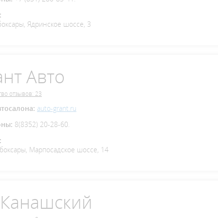
:
боксары, Ядринское шоссе, 3
ант Авто
во отзывов: 23
втосалона:
auto-grant.ru
оны:
8(8352) 20-28-60.
:
ебоксары, Марпосадское шоссе, 14
 Канашский