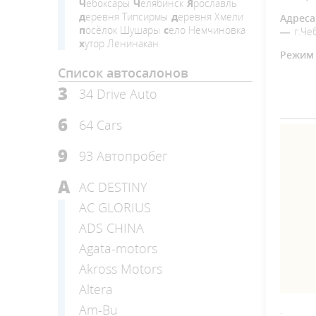
Чебоксары
Челябинск
Ярославль
деревня Типсирмы
деревня Хмели
Адреса
посёлок Шушары
село Немчиновка
г.Че
хутор Ленинакан
Режим 
Список автосалонов
3
34 Drive Auto
6
64 Cars
9
93 Автопробег
A
AC DESTINY
AC GLORIUS
ADS CHINA
Agata-motors
Akross Motors
Altera
Am-Bu
.