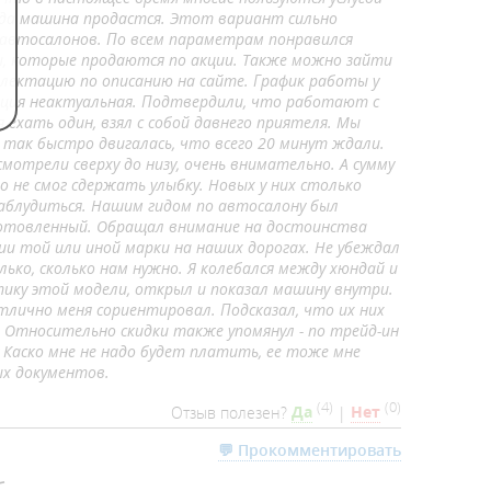
огда машина продастся. Этот вариант сильно
автосалонов. По всем параметрам понравился
ны, которые продаются по акции. Также можно зайти
лектацию по описанию на сайте. График работы у
рмация неактуальная. Подтвердили, что работают с
 ехать один, взял с собой давнего приятеля. Мы
но так быстро двигалась, что всего 20 минут ждали.
мотрели сверху до низу, очень внимательно. А сумму
то не смог сдержать улыбку. Новых у них столько
заблудиться. Нашим гидом по автосалону был
готовленный. Обращал внимание на достоинства
ии той или иной марки на наших дорогах. Не убеждал
ько, сколько нам нужно. Я колебался между хюндай и
тику этой модели, открыл и показал машину внутри.
тлично меня сориентировал. Подсказал, что их них
. Относительно скидки также упомянул - по трейд-ин
 Каско мне не надо будет платить, ее тоже мне
ых документов.
(
4
)
(
0
)
Отзыв полезен?
Да
|
Нет
💬 Прокомментировать