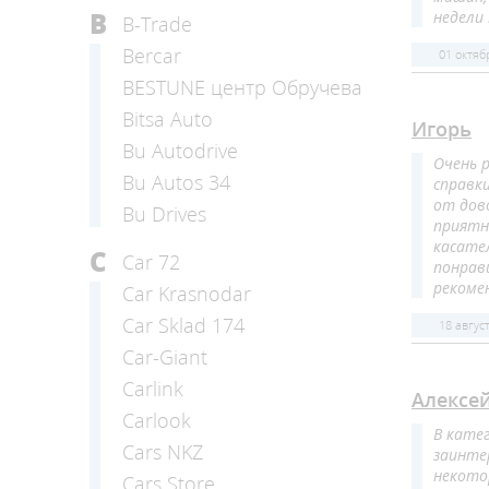
B
недели 
B-Trade
Bercar
01 октяб
BESTUNE центр Обручева
Bitsa Auto
Игорь
Bu Autodrive
Очень 
Bu Autos 34
справк
от дов
Bu Drives
приятн
касате
C
Car 72
понрав
рекоме
Car Krasnodar
Car Sklad 174
18 авгус
Car-Giant
Carlink
Алексе
Carlook
В кате
Cars NKZ
заинте
некото
Cars Store