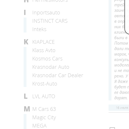
трейд-
заинте
I
Inportsauto
автоце
INSTINCT CARS
в опре
них был
Inteks
клиента
были в 
K
KIAPLACE
Потом 
дали та
Klass Avto
марок,
Kosmos Cars
консул
моделе
Krasnodar Auto
и не т
Krasnodar Car Dealer
рено. 
Я даже
Krost-Auto
будет 
ее даю
L
LVL AUTO
дарят.
M
16 июля
M Cars 63
Magic City
MEGA