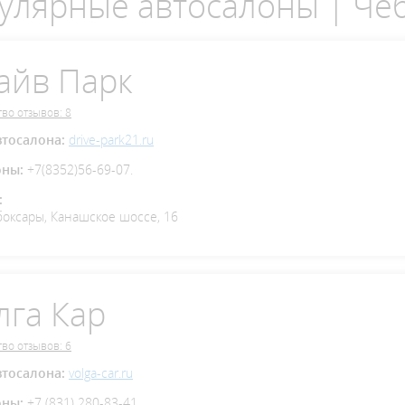
улярные автосалоны | Че
айв Парк
во отзывов: 8
втосалона:
drive-park21.ru
оны:
+7(8352)56-69-07.
:
боксары, Канашское шоссе, 16
лга Кар
во отзывов: 6
втосалона:
volga-car.ru
оны:
+7 (831) 280-83-41.