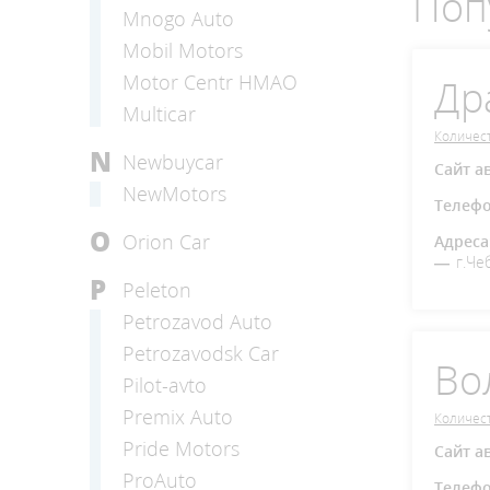
Поп
Mnogo Auto
Mobil Motors
Motor Centr HMAO
Др
Multicar
Количест
N
Newbuycar
Сайт а
NewMotors
Телеф
O
Orion Car
Адреса
г.Че
P
Peleton
Petrozavod Auto
Petrozavodsk Car
Во
Pilot-avto
Premix Auto
Количест
Pride Motors
Сайт а
ProAuto
Телеф