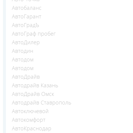
Автобаланс
АвтоГарант
АвтоГрадЪ
АвтоГраф пробег
АвтоДилер
Автодин
Автодом
Автодом
АвтоДрайв
Автодрайв Казань
АвтоДрайв Омск
Автодрайв Ставрополь
Автоключевой
Автокомфорт
АвтоКраснодар