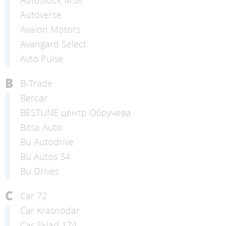
Autostock MSK
Autoverse
Avalon Motors
Avangard Select
Avto Pulse
B
B-Trade
Bercar
BESTUNE центр Обручева
Bitsa Auto
Bu Autodrive
Bu Autos 34
Bu Drives
C
Car 72
Car Krasnodar
Car Sklad 174