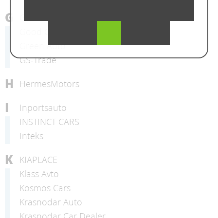
G
General
Good Car 23
Green Auto
GS-Trade
H
HermesMotors
I
Inportsauto
INSTINCT CARS
Inteks
K
KIAPLACE
Klass Avto
Kosmos Cars
Krasnodar Auto
Krasnodar Car Dealer