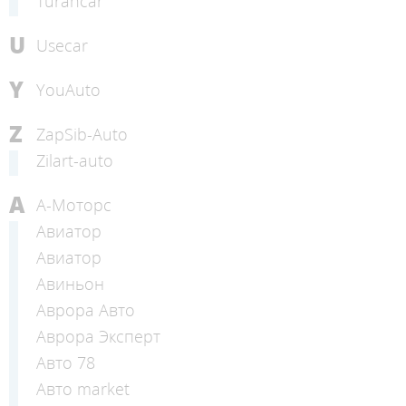
Turancar
U
Usecar
Y
YouAuto
Z
ZapSib-Auto
Zilart-auto
А
А-Моторс
Авиатор
Авиатор
Авиньон
Аврора Авто
Аврора Эксперт
Авто 78
Авто market