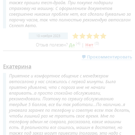
также прошли тест-драйв. При покупке подарили
страховку на машину. С оформлением документов
совершенно никаких проблем нет, все сделали буквально за
парочку часов, так что полностью рекомендую автосалон
Селект Авто.
10 ноября 2023
(
4
)
(
0
)
Отзыв полезен?
Да
|
Нет
💬 Прокомментировать
Екатерина
Приятное и комфортное общение с менеджером
автосалона у нас сложилось с первой минуты. Была
приятно удивлена, что с порога мне не начали
впаривать..а просто спокойно обслуживали,
рекомендовали. Поэтому по сервису обслуживанию
твердые 5 баллов, все бы так работали...По наличию..я
узнавала заранее по телефону и советую всем так делать,
чтобы лишний раз не тратить свое время. Мне по
телефону админ не соврала, рассказала, какие машины
есть. В реальности все сошлось, машин в достатке, но
также под заказ могут привезти (полагаю, это надо с