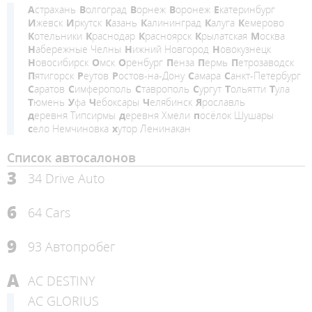
Астрахань
Волгоград
Ворнеж
Воронеж
Екатеринбург
Ижевск
Иркутск
Казань
Калининград
Калуга
Кемерово
Котельники
Краснодар
Красноярск
Крылатская
Москва
Набережные Челны
Нижний Новгород
Новокузнецк
Новосибирск
Омск
Оренбург
Пенза
Пермь
Петрозаводск
Пятигорск
Реутов
Ростов-на-Дону
Самара
Санкт-Петербург
Саратов
Симферополь
Ставрополь
Сургут
Тольятти
Тула
Тюмень
Уфа
Чебоксары
Челябинск
Ярославль
деревня Типсирмы
деревня Хмели
посёлок Шушары
село Немчиновка
хутор Ленинакан
Список автосалонов
3
34 Drive Auto
6
64 Cars
9
93 Автопробег
A
AC DESTINY
AC GLORIUS