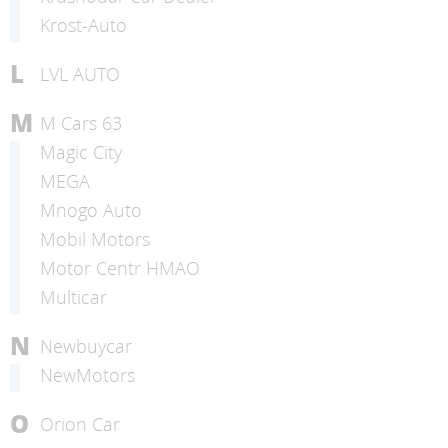
Krost-Auto
L
LVL AUTO
M
M Cars 63
Magic City
MEGA
Mnogo Auto
Mobil Motors
Motor Centr HMAO
Multicar
N
Newbuycar
NewMotors
O
Orion Car