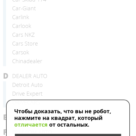
Car-Giant
Carlink
Carlook
Cars NKZ
Cars Store
Carsok
Chinadealer
D
DEALER AUTO
Detroit Auto
Drive Expert
DRIVECARS
Чтобы доказать, что вы не робот,
E
Emporium cars
нажмите на квадрат, который
отличается
от остальных.
F
FREEДОМ АВТО