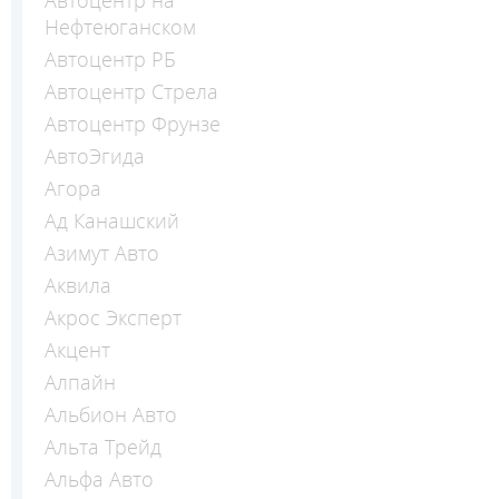
Автоцентр на
Нефтеюганском
Автоцентр РБ
Автоцентр Стрела
Автоцентр Фрунзе
АвтоЭгида
Агора
Ад Канашский
Азимут Авто
Аквила
Акрос Эксперт
Акцент
Алпайн
Альбион Авто
Альта Трейд
Альфа Авто