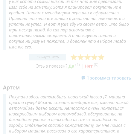
у них кстати самый низкий из тех что мне предлагали.
Взял себе на заметку, хотя я планировал покупать не в
кредит. Потом с менеджером перешли к оформлению.
Приятно что это все заняло буквально час наверное, я и
устать не успел. И вот я уже еду на своем авто. Это было
три месяца назад, до сих пор вспоминаю с
положительными эмоциями. А о посещении салона и
покупке ни разу не пожалел, и доволен что выбрал тогда
именно его.
19 марта 2026
(
1
)
(
0
)
Отзыв полезен?
Да
|
Нет
💬 Прокомментировать
Артем
Покупали здесь автомобиль, новенький Jaecoo J7, машина
просто супер! Можно сказать внедорожник, именно такой
автомобиль давно искали. Автосалон очень понравился
шикарнейшим выбором автомобилей, обслуживание на
достойном уровне и цены одни из самых выгодных по
городу. Отдельное спасибо консультанту, он мне помог с
выбором машины, рассказал о его характеристиках, а