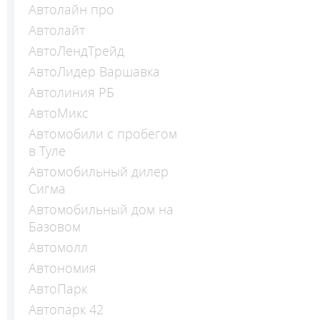
Автолайн про
Автолайт
АвтоЛендТрейд
АвтоЛидер Варшавка
Автолиния РБ
АвтоМикс
Автомобили с пробегом
в Туле
Автомобильный дилер
Сигма
Автомобильный дом на
Базовом
Автомолл
Автономия
АвтоПарк
Автопарк 42