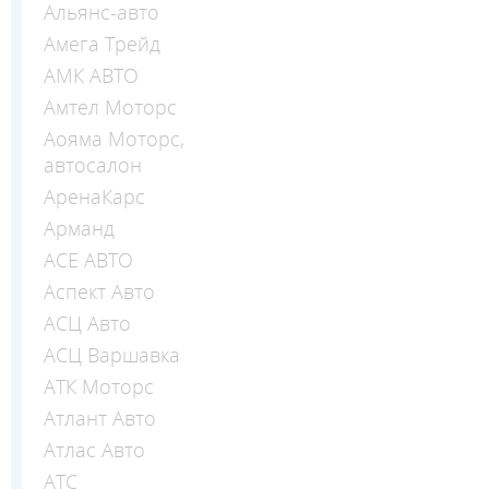
Альянс-авто
Амега Трейд
АМК АВТО
Амтел Моторс
Аояма Моторс,
автосалон
АренаКарс
Арманд
АСЕ АВТО
Аспект Авто
АСЦ Авто
АСЦ Варшавка
АТК Моторс
Атлант Авто
Атлас Авто
АТС