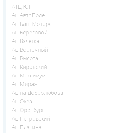
АТЦ ЮГ
Ац АвтоПоле
Ац Баш Моторс
Ац Береговой
Ац Взлетка
Ац Восточный
Ац Высота
Ац Кировский
Ац Максимум
Ац Мираж
Ац на Добролюбова
Ац Океан
Ац Оренбург
Ац Петровский
Ац Платина