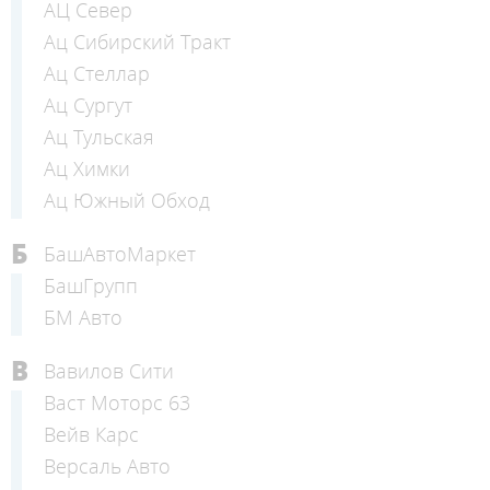
АЦ Север
Ац Сибирский Тракт
Ац Стеллар
Ац Сургут
Ац Тульская
Ац Химки
Ац Южный Обход
Б
БашАвтоМаркет
БашГрупп
БМ Авто
В
Вавилов Сити
Васт Моторс 63
Вейв Карс
Версаль Авто