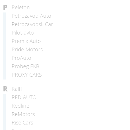
P
Peleton
Petrozavod Auto
Petrozavodsk Car
Pilot-avto
Premix Auto
Pride Motors
ProAuto
Probeg EKB
PROXY CARS
R
Ralff
RED AUTO
Redline
ReMotors
Rise Cars