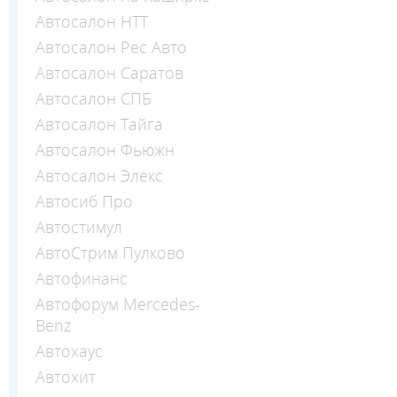
Автосалон НТТ
Автосалон Рес Авто
Автосалон Саратов
Автосалон СПБ
Автосалон Тайга
Автосалон Фьюжн
Автосалон Элекс
Автосиб Про
Автостимул
АвтоСтрим Пулково
Автофинанс
Автофорум Mercedes-
Benz
Автохаус
Автохит