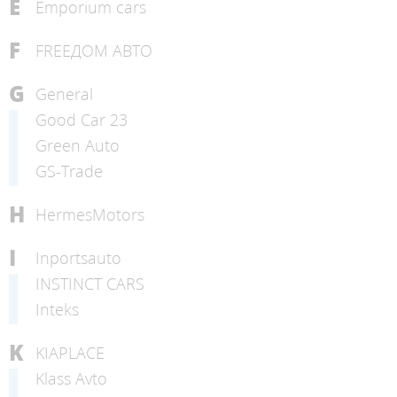
E
Emporium cars
F
FREEДОМ АВТО
G
General
Good Car 23
Green Auto
GS-Trade
H
HermesMotors
I
Inportsauto
INSTINCT CARS
Inteks
K
KIAPLACE
Klass Avto