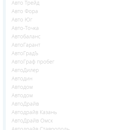
Авто Трейд
Авто Фора
Авто Юг
Авто-Точка
Автобаланс
АвтоГарант
АвтоГрадЪ
АвтоГраф пробег
АвтоДилер
Автодин
Автодом
Автодом
АвтоДрайв
Автодрайв Казань
АвтоДрайв Омск
Автодрайв Ставрополь