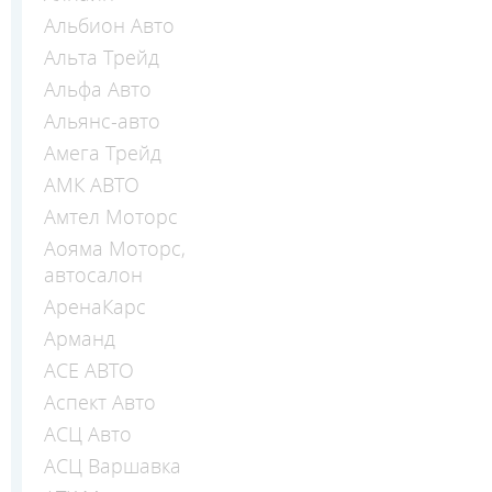
Альбион Авто
Альта Трейд
Альфа Авто
Альянс-авто
Амега Трейд
АМК АВТО
Амтел Моторс
Аояма Моторс,
автосалон
АренаКарс
Арманд
АСЕ АВТО
Аспект Авто
АСЦ Авто
АСЦ Варшавка