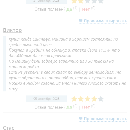
21 сентября 2023
(
1
)
(
0
)
Отзыв полезен?
Да
|
Нет
💬 Прокомментировать
Виктор
Купил Хендэ Сантафе, машина в хорошем состоянии, по
средне-рыночной цене.
Покупал в кредит, не обманули, ставка была 11.5%, что
для 480тыс для меня приемлемо.
На машину дели годовую гарантию или 30 тыс км на
мотор-коробка.
Если не уверены в своих силах по выбору автомобиля, то
лучше обратится в автоподбор, так как купить хлам
можно в любом салоне. За этот ничего плохого сказать не
могу.
05 сентября 2023
(
2
)
(
0
)
Отзыв полезен?
Да
|
Нет
💬 Прокомментировать
Стас