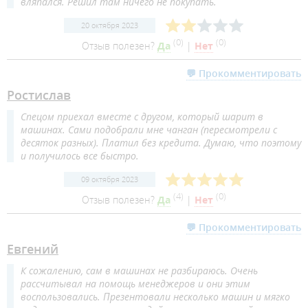
вляпался. Решил там ничего не покупать.
20 октября 2023
(
0
)
(
0
)
Отзыв полезен?
Да
|
Нет
💬 Прокомментировать
Ростислав
Спецом приехал вместе с другом, который шарит в
машинах. Сами подобрали мне чанган (пересмотрели с
десяток разных). Платил без кредита. Думаю, что поэтому
и получилось все быстро.
09 октября 2023
(
4
)
(
0
)
Отзыв полезен?
Да
|
Нет
💬 Прокомментировать
Евгений
К сожалению, сам в машинах не разбираюсь. Очень
рассчитывал на помощь менеджеров и они этим
воспользовались. Презентовали несколько машин и мягко