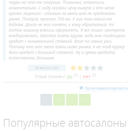
черри на что-то получше. Позвонил, ответили
моментально. С ходу сказали цену выкупа и это меня
крепко зацепило - столько за авто мне не предлагали
ранее. Поперся, проехал 750 км. У них там какой-то
бедлам. Долго не мог понять, к кому обратиться. Но
потом машину взялись оформлять. Я же пошел смотреть
внедорожники. Захотел взять крузак, ведь мне пообещали
кредит с минимальной ставкой. Влип по самые уши.
Потому что мое авто взяли ниже рынка, а на ленд крузер
дали кредит с большой ставкой. Ну и сумма кредита,
естественно, большая.
09 августа 2023
(
0
)
(
0
)
Отзыв полезен?
Да
|
Нет
💬 Прокомментировать
1
2
>
>>
Популярные автосалоны