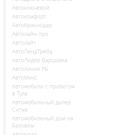
Автоключевой
Автокомфорт
АвтоКраснодар
Автолайн про
Автолайт
АвтоЛендТрейд
АвтоЛидер Варшавка
Автолиния РБ
АвтоМикс
Автомобили с пробегом
в Туле
Автомобильный дилер
Сигма
Автомобильный дом на
Базовом
Автомолл