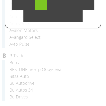
AutoBase
Autosalon One
Autostock MSK
Autoverse
Avalon Motors
Avangard Select
Avto Pulse
B
B-Trade
Bercar
BESTUNE центр Обручева
Bitsa Auto
Bu Autodrive
Bu Autos 34
Bu Drives