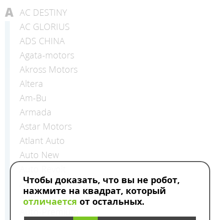
A
AC DESTINY
AC GLORIUS
ADS CHINA
Agata-motors
Akross Motors
Altera
Am-Bu
Armada
Astar Motors
Atlant Auto
Auto New
Auto Revolt
Чтобы доказать, что вы не робот,
AUTO SEBER
нажмите на квадрат, который
Auto Сity
отличается
от остальных.
Auto-Premium