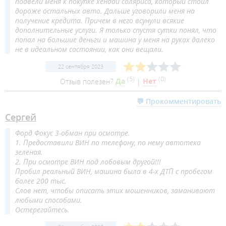
подвели меня к покупке хендай соляриса, который стоил
дороже остальных авто. Дальше уговорили меня на
получение кредита. Причем в него всунули всякие
дополнительные услуги. Я только спустя сутки понял, что
попал на большие деньги и машина у меня на руках далеко
не в идеальном состоянии, как они вещали.
22 сентября 2023
(
5
)
(
0
)
Отзыв полезен?
Да
|
Нет
💬 Прокомментировать
Сергей
Форд Фокус 3-обман при осмотре.
1. Предоставили ВИН по телефону, по нему автотека
зеленая.
2. При осмотре ВИН под лобовым другой!!!
Пробил реальный ВИН, машина была в 4-х ДТП с пробегом
более 200 тыс.
Слов нет, чтобы описать этих мошенников, заманивают
любыми способами.
Остерегайтесь.