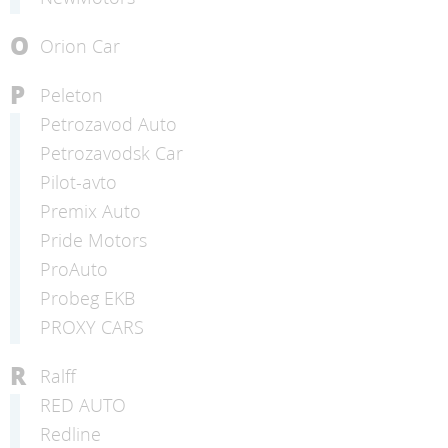
O
Orion Car
P
Peleton
Petrozavod Auto
Petrozavodsk Car
Pilot-avto
Premix Auto
Pride Motors
ProAuto
Probeg EKB
PROXY CARS
R
Ralff
RED AUTO
Redline