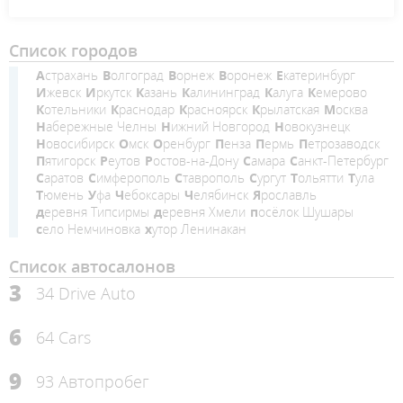
Список городов
Астрахань
Волгоград
Ворнеж
Воронеж
Екатеринбург
Ижевск
Иркутск
Казань
Калининград
Калуга
Кемерово
Котельники
Краснодар
Красноярск
Крылатская
Москва
Набережные Челны
Нижний Новгород
Новокузнецк
Новосибирск
Омск
Оренбург
Пенза
Пермь
Петрозаводск
Пятигорск
Реутов
Ростов-на-Дону
Самара
Санкт-Петербург
Саратов
Симферополь
Ставрополь
Сургут
Тольятти
Тула
Тюмень
Уфа
Чебоксары
Челябинск
Ярославль
деревня Типсирмы
деревня Хмели
посёлок Шушары
село Немчиновка
хутор Ленинакан
Список автосалонов
3
34 Drive Auto
6
64 Cars
9
93 Автопробег