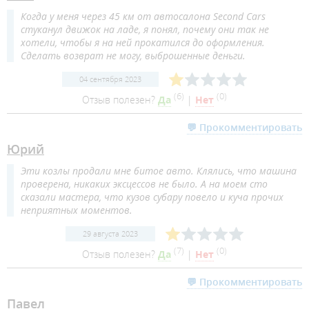
Когда у меня через 45 км от автосалона Second Cars
стуканул движок на ладе, я понял, почему они так не
хотели, чтобы я на ней прокатился до оформления.
Сделать возврат не могу, выброшенные деньги.
04 сентября 2023
(
6
)
(
0
)
Отзыв полезен?
Да
|
Нет
💬 Прокомментировать
Юрий
Эти козлы продали мне битое авто. Клялись, что машина
проверена, никаких эксцессов не было. А на моем сто
сказали мастера, что кузов субару повело и куча прочих
неприятных моментов.
29 августа 2023
(
7
)
(
0
)
Отзыв полезен?
Да
|
Нет
💬 Прокомментировать
Павел