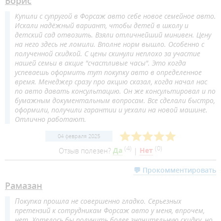
Борис
Купили с супругой в Форсаж авто себе новое семейное авто.
Искали надёжный вариант, чтобы детей в школу и
детский сад отвозить. Взяли отличнейший минивен. Цену
на него здесь не ломили. Вполне норм вышло. Особенно с
полученной скидкой. С цены скинули неплохо за участие
нашей семьи в акцие "счастливые часы". Это когда
успеваешь оформить тут покупку авто в определенное
время. Менеджер сразу про акцию сказал, когда начал нас
по авто давать консультацию. Он же консультировал и по
бумажным документальным вопросам. Все сделали быстро,
оформили, получили гарантии и уехали на новой машине.
Отлично работают.
04 февраля 2025
(
4
)
(
0
)
Отзыв полезен?
Да
|
Нет
💬 Прокомментировать
Рамазан
Покупка прошла не совершенно гладко. Серьезных
претензий к сотрудникам Форсаж авто у меня, впрочем,
нет. Хотелось бы получить более значительную скидку, но,