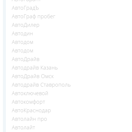
АвтоГрадЪ
АвтоГраф пробег
АвтоДилер
Автодин
Автодом
Автодом
АвтоДрайв
Автодрайв Казань
АвтоДрайв Омск
Автодрайв Ставрополь
Автоключевой
Автокомфорт
АвтоКраснодар
Автолайн про
Автолайт