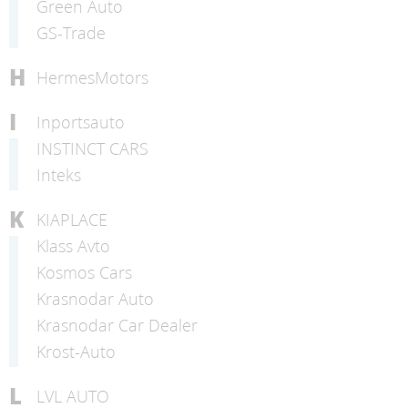
Green Auto
GS-Trade
H
HermesMotors
I
Inportsauto
INSTINCT CARS
Inteks
K
KIAPLACE
Klass Avto
Kosmos Cars
Krasnodar Auto
Krasnodar Car Dealer
Krost-Auto
L
LVL AUTO