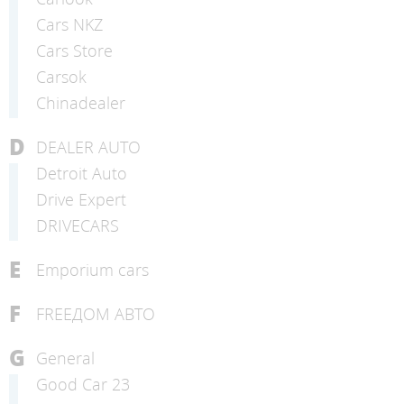
Cars NKZ
Cars Store
Carsok
Chinadealer
D
DEALER AUTO
Detroit Auto
Drive Expert
DRIVECARS
E
Emporium cars
F
FREEДОМ АВТО
G
General
Good Car 23