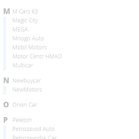
M
M Cars 63
Magic City
MEGA
Mnogo Auto
Mobil Motors
Motor Centr HMAO
Multicar
N
Newbuycar
NewMotors
O
Orion Car
P
Peleton
Petrozavod Auto
Petrozavodsk Car