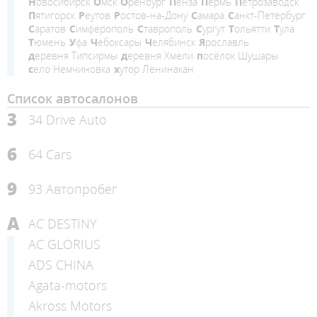
Новосибирск
Омск
Оренбург
Пенза
Пермь
Петрозаводск
Пятигорск
Реутов
Ростов-на-Дону
Самара
Санкт-Петербург
Саратов
Симферополь
Ставрополь
Сургут
Тольятти
Тула
Тюмень
Уфа
Чебоксары
Челябинск
Ярославль
деревня Типсирмы
деревня Хмели
посёлок Шушары
село Немчиновка
хутор Ленинакан
Список автосалонов
3
34 Drive Auto
6
64 Cars
9
93 Автопробег
A
AC DESTINY
AC GLORIUS
ADS CHINA
Agata-motors
Akross Motors