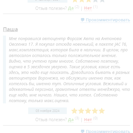
(
2
)
(
1
)
Отзыв полезен?
Да
|
Нет
💬 Прокомментировать
Паша
Мне понравился автоцентр Форсаж Авто на Антонова
Овсеенко 17. Я покупал отсюда новенький, в пакете JAC T6,
макс.комплектация, которая была в наличии. В целом, про
автосалон осталось только положительное мнение.
Видно, что учтено прям многое. Собственно поэтому,
оценка в 5 звездочек уверено. Такие условия, какие есть
здесь, это надо еще поискать. Доводилось бывать в разных
автоцентрах Воронежа, но обслужили именно так, как
хотелось бы, именно тут. Отличные условия. Вежливый и
адекватный персонал, грамотные ответы менеджера, что
еще надо, мне ничего. Нашел, что хотел. Собственно
поэтому, только макс.оценка.
03 ноября 2024
(
3
)
(
0
)
Отзыв полезен?
Да
|
Нет
💬 Прокомментировать