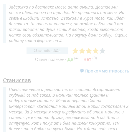
Задержка по доставке моего авто вышла. Доставили
позже обещанного на три дня. Не прятались от меня. На
связь выходили исправно. Держали в курсе того, как идёт
доставка. Не очень волновался, но осадок небольшой от
такой работы на душе есть. Я люблю, когда выполняют
четко свои обязательства. На покупку дали скидку. Оценю
работу салон форсаж на 4.
28 сентября 2024
(
4
)
(
0
)
Отзыв полезен?
Да
|
Нет
💬 Прокомментировать
Станислав
Представления и реальность не совпало. Ассортимент
скудный, сё под заказ. В наличии только гранты и
подержанные машины. Меня конкретно Хавал
интересовал. Ожидания машины этой марки составляет 2
месяца. За 2 месяца я могу передумать об этом машине и
хотеть уже что-то другое, несерьезный подход. Это и
отпугнуло, хоть покупать был нацелен конкретно. Тем
более что и бабки на руках были. Но ждать под заказ