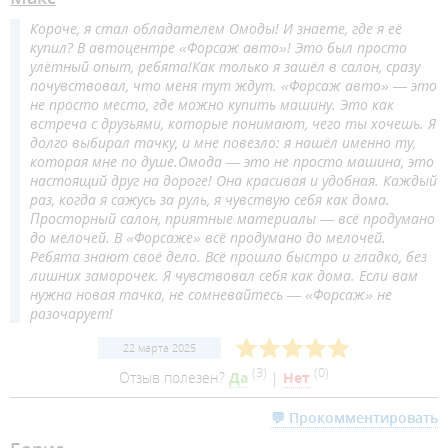
Короче, я стал обладателем Омоды! И знаете, где я её
купил? В автоцентре «Форсаж авто»! Это был просто
улётный опыт, ребята!Как только я зашёл в салон, сразу
почувствовал, что меня тут ждут. «Форсаж авто» — это
не просто место, где можно купить машину. Это как
встреча с друзьями, которые понимают, чего ты хочешь. Я
долго выбирал тачку, и мне повезло: я нашёл именно ту,
которая мне по душе.Омода — это не просто машина, это
настоящий друг на дороге! Она красивая и удобная. Каждый
раз, когда я сажусь за руль, я чувствую себя как дома.
Просторный салон, приятные материалы — всё продумано
до мелочей. В «Форсаже» всё продумано до мелочей.
Ребята знают своё дело. Всё прошло быстро и гладко, без
лишних заморочек. Я чувствовал себя как дома. Если вам
нужна новая тачка, не сомневайтесь — «Форсаж» не
разочарует!
22 марта 2025
(
3
)
(
0
)
Отзыв полезен?
Да
|
Нет
💬 Прокомментировать