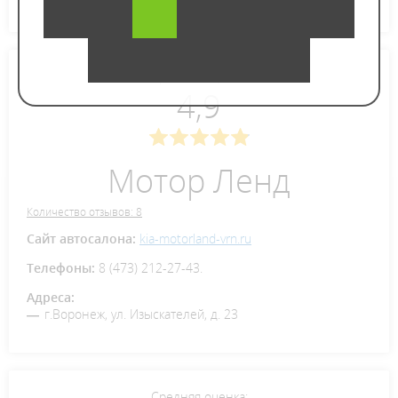
Средняя оценка:
4,9
Мотор Ленд
Количество отзывов: 8
Сайт автосалона:
kia-motorland-vrn.ru
Телефоны:
8 (473) 212-27-43.
Адреса:
г.Воронеж, ул. Изыскателей, д. 23
Средняя оценка: