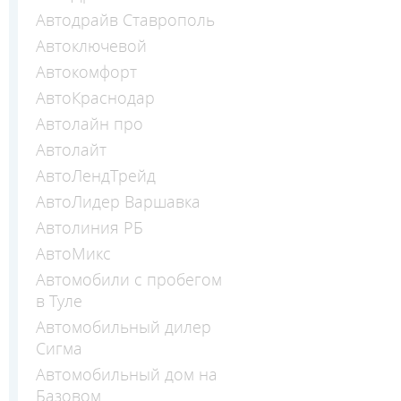
Автодрайв Ставрополь
Автоключевой
Автокомфорт
АвтоКраснодар
Автолайн про
Автолайт
АвтоЛендТрейд
АвтоЛидер Варшавка
Автолиния РБ
АвтоМикс
Автомобили с пробегом
в Туле
Автомобильный дилер
Сигма
Автомобильный дом на
Базовом