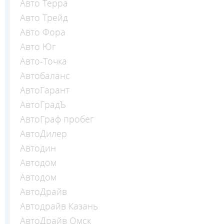
Авто Терра
Авто Трейд
Авто Фора
Авто Юг
Авто-Точка
Автобаланс
АвтоГарант
АвтоГрадЪ
АвтоГраф пробег
АвтоДилер
Автодин
Автодом
Автодом
АвтоДрайв
Автодрайв Казань
АвтоДрайв Омск