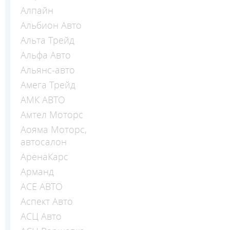
Алпайн
Альбион Авто
Альта Трейд
Альфа Авто
Альянс-авто
Амега Трейд
АМК АВТО
Амтел Моторс
Аояма Моторс,
автосалон
АренаКарс
Арманд
АСЕ АВТО
Аспект Авто
АСЦ Авто