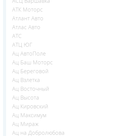
АСЦ Варшавка
АТК Моторс
Атлант Авто
Атлас Авто
АТС
АТЦ ЮГ
Ац АвтоПоле
Ац Баш Моторс
Ац Береговой
Ац Взлетка
Ац Восточный
Ац Высота
Ац Кировский
Ац Максимум
Ац Мираж
Ац на Добролюбова