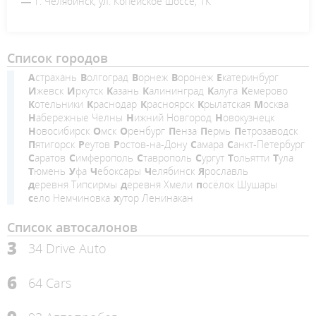
г. Челябинск, ул. Копейское шоссе, 1К
Список городов
Астрахань
Волгоград
Ворнеж
Воронеж
Екатеринбург
Ижевск
Иркутск
Казань
Калининград
Калуга
Кемерово
Котельники
Краснодар
Красноярск
Крылатская
Москва
Набережные Челны
Нижний Новгород
Новокузнецк
Новосибирск
Омск
Оренбург
Пенза
Пермь
Петрозаводск
Пятигорск
Реутов
Ростов-на-Дону
Самара
Санкт-Петербург
Саратов
Симферополь
Ставрополь
Сургут
Тольятти
Тула
Тюмень
Уфа
Чебоксары
Челябинск
Ярославль
деревня Типсирмы
деревня Хмели
посёлок Шушары
село Немчиновка
хутор Ленинакан
Список автосалонов
3
34 Drive Auto
6
64 Cars