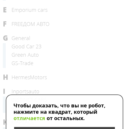
E
Emporium cars
F
FREEДОМ АВТО
G
General
Good Car 23
Green Auto
GS-Trade
H
HermesMotors
I
Inportsauto
INSTINCT CARS
Чтобы доказать, что вы не робот,
Inteks
нажмите на квадрат, который
отличается
от остальных.
K
KIAPLACE