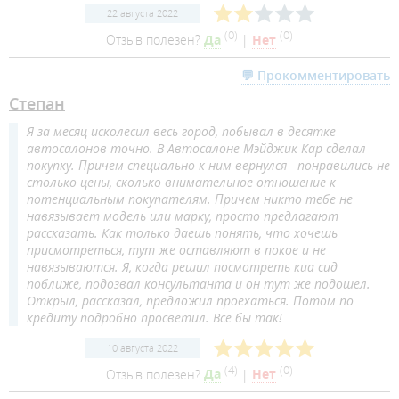
22 августа 2022
(
0
)
(
0
)
Отзыв полезен?
Да
|
Нет
💬 Прокомментировать
Степан
Я за месяц исколесил весь город, побывал в десятке
автосалонов точно. В Автосалоне Мэйджик Кар сделал
покупку. Причем специально к ним вернулся - понравились не
столько цены, сколько внимательное отношение к
потенциальным покупателям. Причем никто тебе не
навязывает модель или марку, просто предлагают
рассказать. Как только даешь понять, что хочешь
присмотреться, тут же оставляют в покое и не
навязываются. Я, когда решил посмотреть киа сид
поближе, подозвал консультанта и он тут же подошел.
Открыл, рассказал, предложил проехаться. Потом по
кредиту подробно просветил. Все бы так!
10 августа 2022
(
4
)
(
0
)
Отзыв полезен?
Да
|
Нет