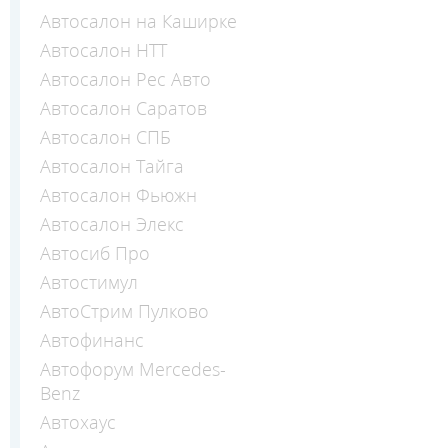
Автосалон на Каширке
Автосалон НТТ
Автосалон Рес Авто
Автосалон Саратов
Автосалон СПБ
Автосалон Тайга
Автосалон Фьюжн
Автосалон Элекс
Автосиб Про
Автостимул
АвтоСтрим Пулково
Автофинанс
Автофорум Mercedes-
Benz
Автохаус