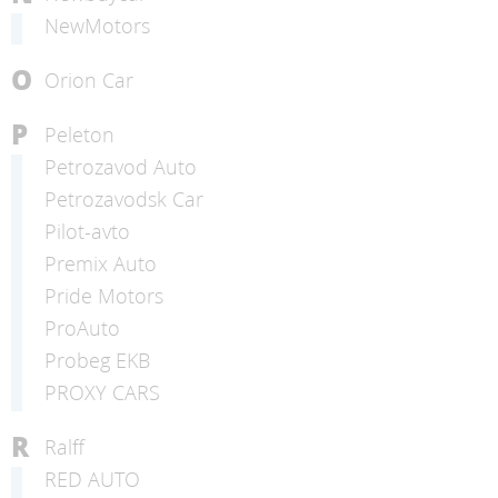
NewMotors
O
Orion Car
P
Peleton
Petrozavod Auto
Petrozavodsk Car
Pilot-avto
Premix Auto
Pride Motors
ProAuto
Probeg EKB
PROXY CARS
R
Ralff
RED AUTO