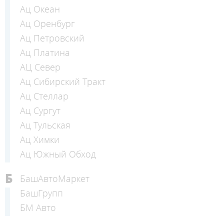
Ац Океан
Ац Оренбург
Ац Петровский
Ац Платина
АЦ Север
Ац Сибирский Тракт
Ац Стеллар
Ац Сургут
Ац Тульская
Ац Химки
Ац Южный Обход
Б
БашАвтоМаркет
БашГрупп
БМ Авто