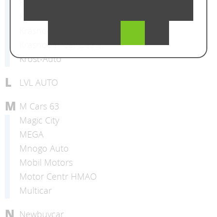
Klass Avto
Kosmos Cars
Krasnodar Auto
Krasnodar Car Dealer
Krost-Auto
L
LVL AUTO
M
M Cars 63
Magic City
MEGA
Mnogo Auto
Mobil Motors
Motor Centr HMAO
Multicar
N
Newbuycar