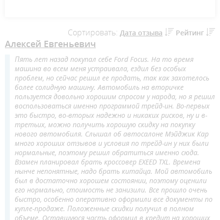
Сортировать:
Дата отзыва
Рейтинг
Алексей Евгеньевич
Пять лет назад покупал себе Ford Focus. На то время
машина во всем меня устраивала, ездил без особых
проблем, но сейчас решил ее продать, так как захотелось
более солидную машину. Автомобиль на вторичке
пользуется довольно хорошим спросом у народа, но я решил
воспользоваться именно программой трейд-ин. Во-первых
это быстро, во-вторых надежно и никаких рисков, ну и в-
третьих, можно получить хорошую скидку на покупку
нового автомобиля. Слышал об автосалоне Мэйджик Кар
много хороших отзывов и условия по трейд-ин у них были
нормальные, поэтому решил обратиться именно сюда.
Взамен планировал брать кроссовер EXEED TXL. Времена
нынче непонятные, надо брать китайца. Мой автомобиль
был в достаточно хорошем состоянии, поэтому оценили
его нормально, стоимость не занизили. Все прошло очень
быстро, особенно оперативно оформили все документы по
купле-продаже. Положенные скидки получил в полном
объеме. Оставшуюся часть оформил в кредит на хороших