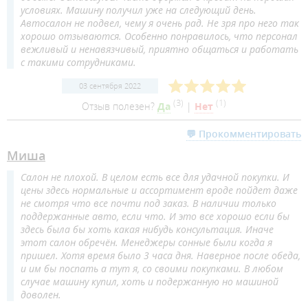
условиях. Машину получил уже на следующий день.
Автосалон не подвел, чему я очень рад. Не зря про него так
хорошо отзываются. Особенно понравилось, что персонал
вежливый и ненавязчивый, приятно общаться и работать
с такими сотрудниками.
03 сентября 2022
(
3
)
(
1
)
Отзыв полезен?
Да
|
Нет
💬 Прокомментировать
Миша
Салон не плохой. В целом есть все для удачной покупки. И
цены здесь нормальные и ассортимент вроде пойдет даже
не смотря что все почти под заказ. В наличии только
поддержанные авто, если что. И это все хорошо если бы
здесь была бы хоть какая нибудь консультация. Иначе
этот салон обречён. Менеджеры сонные были когда я
пришел. Хотя время было 3 часа дня. Наверное после обеда,
и им бы поспать а тут я, со своими покупками. В любом
случае машину купил, хоть и подержанную но машиной
доволен.