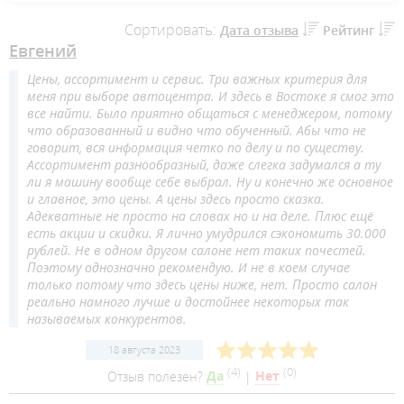
Сортировать:
Дата отзыва
Рейтинг
Евгений
Цены, ассортимент и сервис. Три важных критерия для
меня при выборе автоцентра. И здесь в Востоке я смог это
все найти. Было приятно общаться с менеджером, потому
что образованный и видно что обученный. Абы что не
говорит, вся информация четко по делу и по существу.
Ассортимент разнообразный, даже слегка задумался а ту
ли я машину вообще себе выбрал. Ну и конечно же основное
и главное, это цены. А цены здесь просто сказка.
Адекватные не просто на словах но и на деле. Плюс ещё
есть акции и скидки. Я лично умудрился сэкономить 30.000
рублей. Не в одном другом салоне нет таких почестей.
Поэтому однозначно рекомендую. И не в коем случае
только потому что здесь цены ниже, нет. Просто салон
реально намного лучше и достойнее некоторых так
называемых конкурентов.
18 августа 2023
(
4
)
(
0
)
Отзыв полезен?
Да
|
Нет