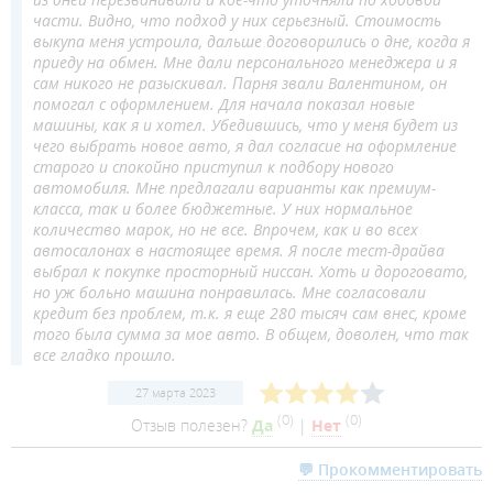
части. Видно, что подход у них серьезный. Стоимость
выкупа меня устроила, дальше договорились о дне, когда я
приеду на обмен. Мне дали персонального менеджера и я
сам никого не разыскивал. Парня звали Валентином, он
помогал с оформлением. Для начала показал новые
машины, как я и хотел. Убедившись, что у меня будет из
чего выбрать новое авто, я дал согласие на оформление
старого и спокойно приступил к подбору нового
автомобиля. Мне предлагали варианты как премиум-
класса, так и более бюджетные. У них нормальное
количество марок, но не все. Впрочем, как и во всех
автосалонах в настоящее время. Я после тест-драйва
выбрал к покупке просторный ниссан. Хоть и дороговато,
но уж больно машина понравилась. Мне согласовали
кредит без проблем, т.к. я еще 280 тысяч сам внес, кроме
того была сумма за мое авто. В общем, доволен, что так
все гладко прошло.
27 марта 2023
(
0
)
(
0
)
Отзыв полезен?
Да
|
Нет
💬 Прокомментировать