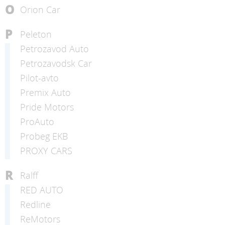
O
Orion Car
P
Peleton
Petrozavod Auto
Petrozavodsk Car
Pilot-avto
Premix Auto
Pride Motors
ProAuto
Probeg EKB
PROXY CARS
R
Ralff
RED AUTO
Redline
ReMotors