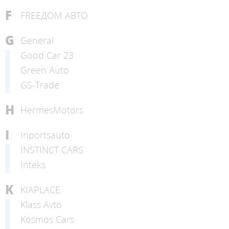
F
FREEДОМ АВТО
G
General
Good Car 23
Green Auto
GS-Trade
H
HermesMotors
I
Inportsauto
INSTINCT CARS
Inteks
K
KIAPLACE
Klass Avto
Kosmos Cars