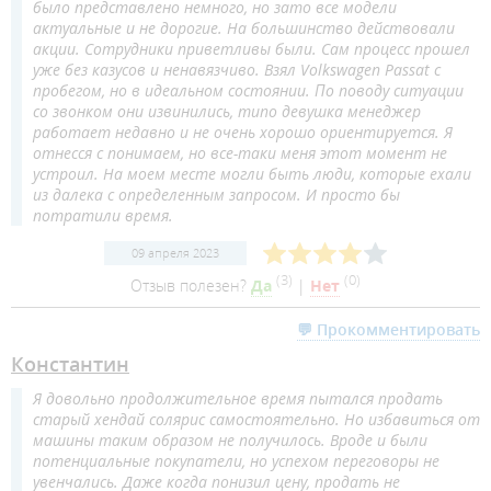
было представлено немного, но зато все модели
актуальные и не дорогие. На большинство действовали
акции. Сотрудники приветливы были. Сам процесс прошел
уже без казусов и ненавязчиво. Взял Volkswagen Passat с
пробегом, но в идеальном состоянии. По поводу ситуации
со звонком они извинились, типо девушка менеджер
работает недавно и не очень хорошо ориентируется. Я
отнесся с понимаем, но все-таки меня этот момент не
устроил. На моем месте могли быть люди, которые ехали
из далека с определенным запросом. И просто бы
потратили время.
09 апреля 2023
(
3
)
(
0
)
Отзыв полезен?
Да
|
Нет
💬 Прокомментировать
Константин
Я довольно продолжительное время пытался продать
старый хендай солярис самостоятельно. Но избавиться от
машины таким образом не получилось. Вроде и были
потенциальные покупатели, но успехом переговоры не
увенчались. Даже когда понизил цену, продать не