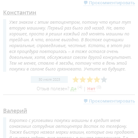
💬 Прокомментировать
Константин
Уже знаком с этим автоцентром, потому что купил тут
вторую машинку. Первый раз было год назад. Не, авто
хорошее, просто я решил каждый год менять машины по
трейд-ин. А что, вполне выгодно. В Востоке оценщики
нормальные, справедливые, честные. Кстати, в этот раз
вся процедура повторилась – я тоже остался очень
довольным, хотя, обслуживал совсем другой консультант.
Тем не менее, ставлю 4 звезды, потому что в день этой
покупки в салоне было грязновато. Учтите на будущее.
30 июля 2023
(
4
)
(
0
)
Отзыв полезен?
Да
|
Нет
💬 Прокомментировать
Валерий
Коротко с условиями покупки машины в кредит меня
ознакомил сотрудник автоцентра Восток по телефону.
Также быстро назвал марки машин, которые они продают.
Я не успел задать еще вопросы, а он уже отключился. Т.к.