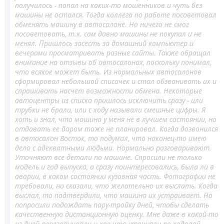
получилось - попал на каких-то мошенников и чуть без
машины не остался. Тогда коллега по работе посоветовал
обменять машину в автосалоне. Но ничего не смог
посоветовать, т.к. сам давно машины не покупал и не
менял. Пришлось засесть за домашний компьютер и
вечерами просматривать разные сайты. Также обращал
внимание на отзывы об автосалонах, поскольку понимал,
что всякое может быть. Из нормальных автосалонов
сформировал небольшой списочек и стал обзванивать их и
спрашивать насчет возможности обмена. Некоторые
автоцентры из списка пришлось исключить сразу - или
трубки не брали, или с ходу называли смешные цифры. Я
хоть и знал, что машина у меня не в лучшем состоянии, но
отдавать ее даром тоже не планировал. Когда дозвонился
в автосалон Восток, то подумал, что наконец-то имею
дело с адекватными людьми. Нормально разговаривают.
Уточняют все детали по машине. Спросили не только
модель и год выпуска, а сразу поинтересовались, была ли в
аварии, в каком состоянии кузовная часть. Фотографии не
требовали, но сказали, что желательно их выслать. Когда
выслал, то подтвердили, что машина их устраивает. Но
попросили подождать пару-тройку дней, чтобы сделать
качественную дистанционную оценку. Мне даже в какой-то
из дней перезванивали и кое-что уточняли по ходовой