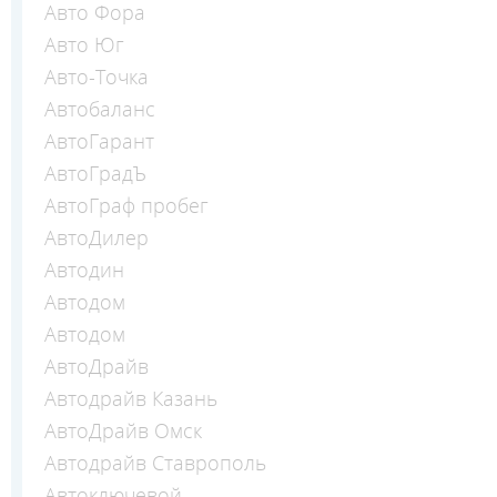
Авто Фора
Авто Юг
Авто-Точка
Автобаланс
АвтоГарант
АвтоГрадЪ
АвтоГраф пробег
АвтоДилер
Автодин
Автодом
Автодом
АвтоДрайв
Автодрайв Казань
АвтоДрайв Омск
Автодрайв Ставрополь
Автоключевой