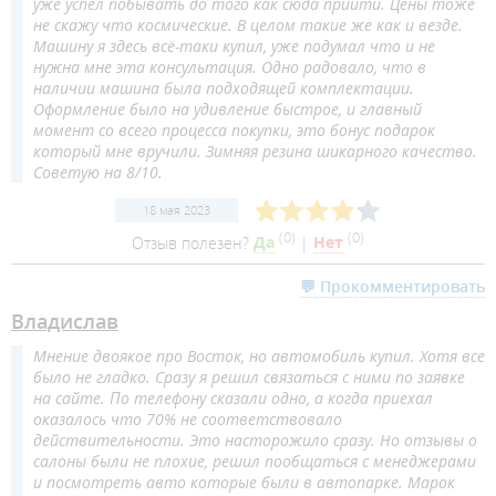
уже успел побывать до того как сюда прийти. Цены тоже
не скажу что космические. В целом такие же как и везде.
Машину я здесь всё-таки купил, уже подумал что и не
нужна мне эта консультация. Одно радовало, что в
наличии машина была подходящей комплектации.
Оформление было на удивление быстрое, и главный
момент со всего процесса покупки, это бонус подарок
который мне вручили. Зимняя резина шикарного качество.
Советую на 8/10.
18 мая 2023
(
0
)
(
0
)
Отзыв полезен?
Да
|
Нет
💬 Прокомментировать
Владислав
Мнение двоякое про Восток, но автомобиль купил. Хотя все
было не гладко. Сразу я решил связаться с ними по заявке
на сайте. По телефону сказали одно, а когда приехал
оказалось что 70% не соответствовало
действительности. Это насторожило сразу. Но отзывы о
салоны были не плохие, решил пообщаться с менеджерами
и посмотреть авто которые были в автопарке. Марок