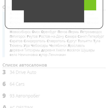
Список городов
Астрахань
Волгоград
Ворнеж
Воронеж
Екатеринбург
Ижевск
Иркутск
Казань
Калининград
Калуга
Кемерово
Котельники
Краснодар
Красноярск
Крылатская
Москва
Набережные Челны
Нижний Новгород
Новокузнецк
Новосибирск
Омск
Оренбург
Пенза
Пермь
Петрозаводск
Пятигорск
Реутов
Ростов-на-Дону
Самара
Санкт-Петербург
Саратов
Симферополь
Ставрополь
Сургут
Тольятти
Тула
Тюмень
Уфа
Чебоксары
Челябинск
Ярославль
деревня Типсирмы
деревня Хмели
посёлок Шушары
село Немчиновка
хутор Ленинакан
Список автосалонов
3
34 Drive Auto
6
64 Cars
9
93 Автопробег
A
AC DESTINY