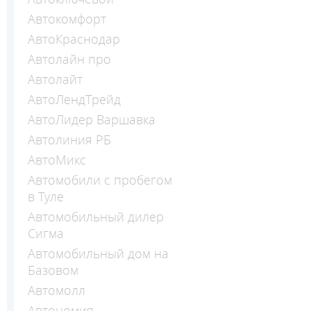
Автокомфорт
АвтоКраснодар
Автолайн про
Автолайт
АвтоЛендТрейд
АвтоЛидер Варшавка
Автолиния РБ
АвтоМикс
Автомобили с пробегом
в Туле
Автомобильный дилер
Сигма
Автомобильный дом на
Базовом
Автомолл
Автономия