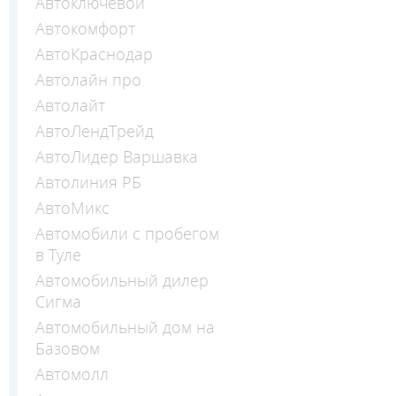
Автоключевой
Автокомфорт
АвтоКраснодар
Автолайн про
Автолайт
АвтоЛендТрейд
АвтоЛидер Варшавка
Автолиния РБ
АвтоМикс
Автомобили с пробегом
в Туле
Автомобильный дилер
Сигма
Автомобильный дом на
Базовом
Автомолл