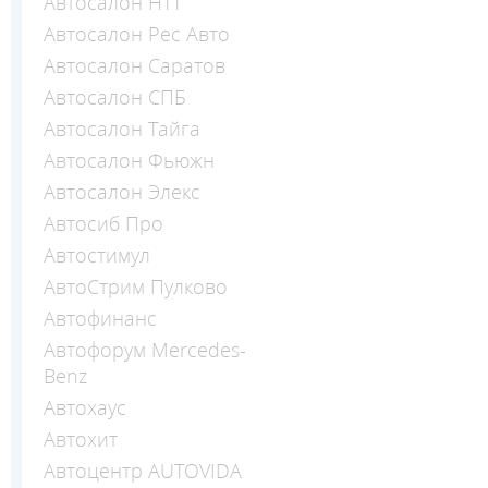
Автосалон НТТ
Автосалон Рес Авто
Автосалон Саратов
Автосалон СПБ
Автосалон Тайга
Автосалон Фьюжн
Автосалон Элекс
Автосиб Про
Автостимул
АвтоСтрим Пулково
Автофинанс
Автофорум Mercedes-
Benz
Автохаус
Автохит
Автоцентр AUTOVIDA