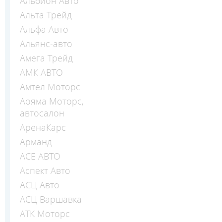
Альбион Авто
Альта Трейд
Альфа Авто
Альянс-авто
Амега Трейд
АМК АВТО
Амтел Моторс
Аояма Моторс,
автосалон
АренаКарс
Арманд
АСЕ АВТО
Аспект Авто
АСЦ Авто
АСЦ Варшавка
АТК Моторс