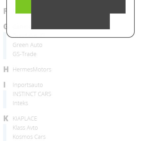
F
FREEДОМ АВТО
G
General
Good Car 23
Green Auto
GS-Trade
H
HermesMotors
I
Inportsauto
INSTINCT CARS
Inteks
K
KIAPLACE
Klass Avto
Kosmos Cars