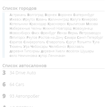
Список городов
Астрахань
Волгоград
Ворнеж
Воронеж
Екатеринбург
Ижевск
Иркутск
Казань
Калининград
Калуга
Кемерово
Котельники
Краснодар
Красноярск
Крылатская
Москва
Набережные Челны
Нижний Новгород
Новокузнецк
Новосибирск
Омск
Оренбург
Пенза
Пермь
Петрозаводск
Пятигорск
Реутов
Ростов-на-Дону
Самара
Санкт-Петербург
Саратов
Симферополь
Ставрополь
Сургут
Тольятти
Тула
Тюмень
Уфа
Чебоксары
Челябинск
Ярославль
деревня Типсирмы
деревня Хмели
посёлок Шушары
село Немчиновка
хутор Ленинакан
Список автосалонов
3
34 Drive Auto
6
64 Cars
9
93 Автопробег