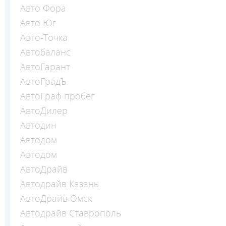
Авто Фора
Авто Юг
Авто-Точка
Автобаланс
АвтоГарант
АвтоГрадЪ
АвтоГраф пробег
АвтоДилер
Автодин
Автодом
Автодом
АвтоДрайв
Автодрайв Казань
АвтоДрайв Омск
Автодрайв Ставрополь