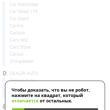
Car Krasnodar
Car Sklad 174
Car-Giant
Carlink
Carlook
Cars NKZ
Cars Store
Carsok
Chinadealer
D
DEALER AUTO
Detroit Auto
Drive Expert
Чтобы доказать, что вы не робот,
DRIVECARS
нажмите на квадрат, который
отличается
от остальных.
E
Emporium cars