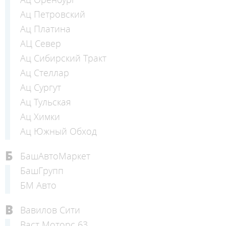
Ац Петровский
Ац Платина
АЦ Север
Ац Сибирский Тракт
Ац Стеллар
Ац Сургут
Ац Тульская
Ац Химки
Ац Южный Обход
Б
БашАвтоМаркет
БашГрупп
БМ Авто
В
Вавилов Сити
Васт Моторс 63