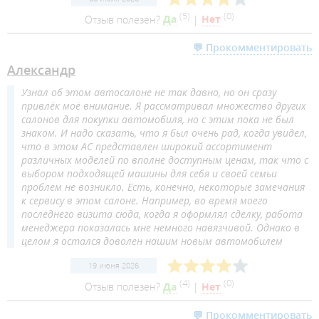
(
5
)
(
0
)
Отзыв полезен?
Да
|
Нет
💬 Прокомментировать
Александр
Узнал об этом автосалоне не так давно, но он сразу
привлёк моё внимание. Я рассматривал множество других
салонов для покупки автомобиля, но с этим пока не был
знаком. И надо сказать, что я был очень рад, когда увидел,
что в этом АС представлен широкий ассортимент
различных моделей по вполне доступным ценам, так что с
выбором подходящей машины для себя и своей семьи
проблем не возникло. Есть, конечно, некоторые замечания
к сервису в этом салоне. Например, во время моего
последнего визита сюда, когда я оформлял сделку, работа
менеджера показалась мне немного навязчивой. Однако в
целом я остался доволен нашим новым автомобилем
19 июня 2026
(
4
)
(
0
)
Отзыв полезен?
Да
|
Нет
💬 Прокомментировать