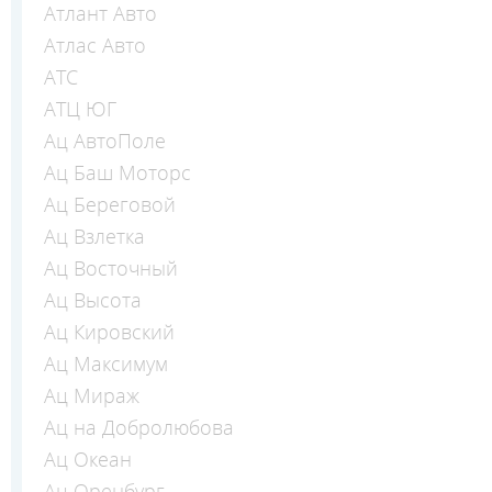
Атлант Авто
Атлас Авто
АТС
АТЦ ЮГ
Ац АвтоПоле
Ац Баш Моторс
Ац Береговой
Ац Взлетка
Ац Восточный
Ац Высота
Ац Кировский
Ац Максимум
Ац Мираж
Ац на Добролюбова
Ац Океан
Ац Оренбург