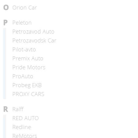
O
Orion Car
P
Peleton
Petrozavod Auto
Petrozavodsk Car
Pilot-avto
Premix Auto
Pride Motors
ProAuto
Probeg EKB
PROXY CARS
R
Ralff
RED AUTO
Redline
ReMotors