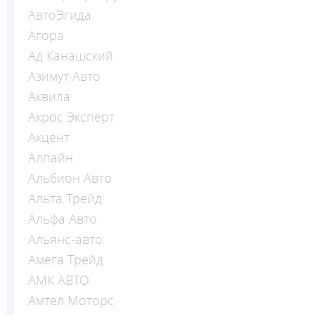
АвтоЭгида
Агора
Ад Канашский
Азимут Авто
Аквила
Акрос Эксперт
Акцент
Алпайн
Альбион Авто
Альта Трейд
Альфа Авто
Альянс-авто
Амега Трейд
АМК АВТО
Амтел Моторс