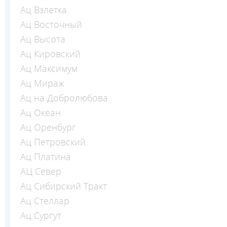
Ац Взлетка
Ац Восточный
Ац Высота
Ац Кировский
Ац Максимум
Ац Мираж
Ац на Добролюбова
Ац Океан
Ац Оренбург
Ац Петровский
Ац Платина
АЦ Север
Ац Сибирский Тракт
Ац Стеллар
Ац Сургут