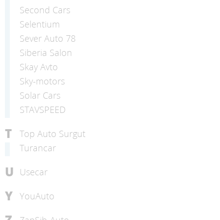
Second Cars
Selentium
Sever Auto 78
Siberia Salon
Skay Avto
Sky-motors
Solar Cars
STAVSPEED
T
Top Auto Surgut
Turancar
U
Usecar
Y
YouAuto
Z
ZapSib-Auto