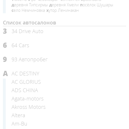
деревня Типсирмы
деревня Хмели
посёлок Шушары
село Немчиновка
хутор Ленинакан
Список автосалонов
3
34 Drive Auto
6
64 Cars
9
93 Автопробег
A
AC DESTINY
AC GLORIUS
ADS CHINA
Agata-motors
Akross Motors
Altera
Am-Bu