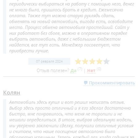
периодически выбираться на работу с помощью него, денег
не много было, пришлось брать в кредит. Ежемесячно
оплата. Также тут можно старую рухлядь сдать,
обменять на новый автомобиль, выгода есть, освободите
место. Процесс обмена автомобиля простейший. Сайт у
них работает без сбоев, можно в оперативном порядке
выбрать автомобиль, даже с небольшим бюджетом
найдется, все тут есть. Менеджер посоветует, что
приобрести лучше.
07 февраля 2024
(
7
)
(
0
)
Отзыв полезен?
Да
|
Нет
💬 Прокомментировать
Колян
Автомобиль здесь купил и вот решил написать отзыв.
Выбор здесь просто отличный и я его зделал достаточно
быстро, мне понравилось, что меня не торопили и не
мешали определиться. В итоге, выбрав идеальную модель,
мы уверенно заключили сделку, получили отличные условия
и считаем, что наше посещение автосалона было
абсолютно успешным. Теперь, каждый раз, когда садимся за