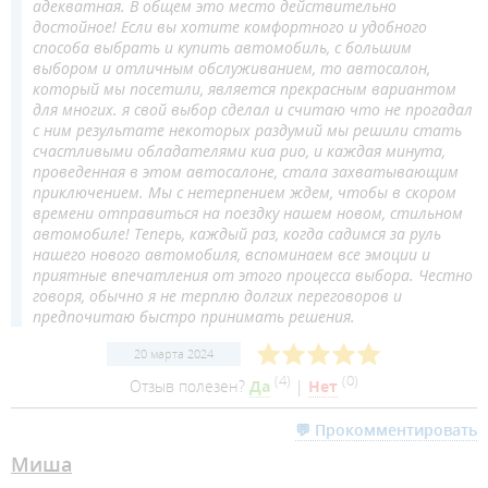
адекватная. В общем это место действительно
достойное! Если вы хотите комфортного и удобного
способа выбрать и купить автомобиль, с большим
выбором и отличным обслуживанием, то автосалон,
который мы посетили, является прекрасным вариантом
для многих. я свой выбор сделал и считаю что не прогадал
с ним результате некоторых раздумий мы решили стать
счастливыми обладателями киа рио, и каждая минута,
проведенная в этом автосалоне, стала захватывающим
приключением. Мы с нетерпением ждем, чтобы в скором
времени отправиться на поездку нашем новом, стильном
автомобиле! Теперь, каждый раз, когда садимся за руль
нашего нового автомобиля, вспоминаем все эмоции и
приятные впечатления от этого процесса выбора. Честно
говоря, обычно я не терплю долгих переговоров и
предпочитаю быстро принимать решения.
20 марта 2024
(
4
)
(
0
)
Отзыв полезен?
Да
|
Нет
💬 Прокомментировать
Миша