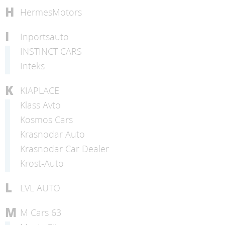
H
HermesMotors
I
Inportsauto
INSTINCT CARS
Inteks
K
KIAPLACE
Klass Avto
Kosmos Cars
Krasnodar Auto
Krasnodar Car Dealer
Krost-Auto
L
LVL AUTO
M
M Cars 63