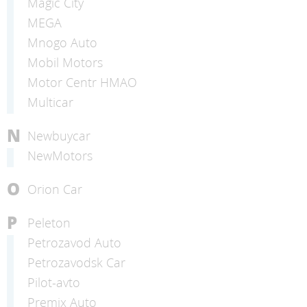
Magic City
MEGA
Mnogo Auto
Mobil Motors
Motor Centr HMAO
Multicar
N
Newbuycar
NewMotors
O
Orion Car
P
Peleton
Petrozavod Auto
Petrozavodsk Car
Pilot-avto
Premix Auto