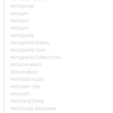
АвтоДилер
Автодин
Автодом
Автодом
АвтоДрайв
Автодрайв Казань
АвтоДрайв Омск
Автодрайв Ставрополь
Автоключевой
Автокомфорт
АвтоКраснодар
Автолайн про
Автолайт
АвтоЛендТрейд
АвтоЛидер Варшавка