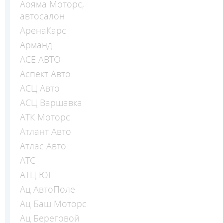
Аояма Моторс,
автосалон
АренаКарс
Арманд
АСЕ АВТО
Аспект Авто
АСЦ Авто
АСЦ Варшавка
АТК Моторс
Атлант Авто
Атлас Авто
АТС
АТЦ ЮГ
Ац АвтоПоле
Ац Баш Моторс
Ац Береговой