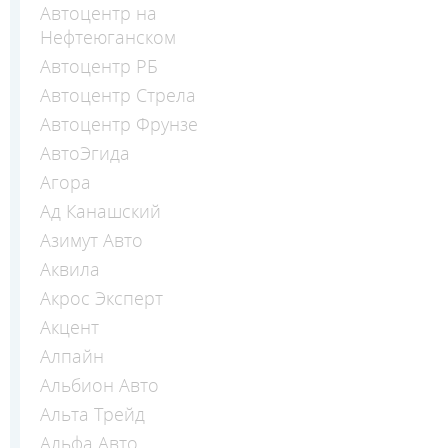
Автоцентр на
Нефтеюганском
Автоцентр РБ
Автоцентр Стрела
Автоцентр Фрунзе
АвтоЭгида
Агора
Ад Канашский
Азимут Авто
Аквила
Акрос Эксперт
Акцент
Алпайн
Альбион Авто
Альта Трейд
Альфа Авто