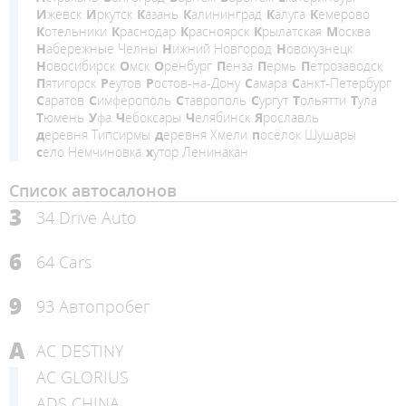
Ижевск
Иркутск
Казань
Калининград
Калуга
Кемерово
Котельники
Краснодар
Красноярск
Крылатская
Москва
Набережные Челны
Нижний Новгород
Новокузнецк
Новосибирск
Омск
Оренбург
Пенза
Пермь
Петрозаводск
Пятигорск
Реутов
Ростов-на-Дону
Самара
Санкт-Петербург
Саратов
Симферополь
Ставрополь
Сургут
Тольятти
Тула
Тюмень
Уфа
Чебоксары
Челябинск
Ярославль
деревня Типсирмы
деревня Хмели
посёлок Шушары
село Немчиновка
хутор Ленинакан
Список автосалонов
3
34 Drive Auto
6
64 Cars
9
93 Автопробег
A
AC DESTINY
AC GLORIUS
ADS CHINA