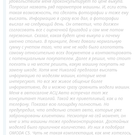
удовольствием меня проконсультирует по цене выкупа.
Попросил назвать ряд параметров машины. И, если есть
такая возможность, то сделать фотографии и тоже ему
выслать. Информацию я сразу всю дал, а фотографии
выслал на следующий день. Он ответил, что должен
согласовать все с оценочной бригадой и сам мне потом
перезвонил. Сказал, какая будет цена выкупа и почему
именно столько. В принципе, денег давали нормальную
сумму с учетом того, что мне не надо было хлопотать
самому относительно всех документов и контактировать
с потенциальным покупателем. Далее я решил, что стоит
поехать и на месте решить, какую машину покупать на
замену шкоде. Хотя мне Николай предлагал выслать
информацию по моделям машин, которые меня
интересуют. Но все же живое общение более
информативно, да и можно сразу сравнить модели машин.
Меня в автосалоне АСЦ Авто встречал тот же
консультант Николай. Такой же приветливый, как и по
телефону. Показал всю площадку полностью. Но
предупредил, что отдельно стоят авто, которые уже
забронированы клиентами. Несмотря на сей момент, он
мне и эти машины тоже продемонстрировал. Достойных
моделей было приличное количество. Из них я подобрал
OMODA C5. Чуть не такая комплектация, как мне хотелось,