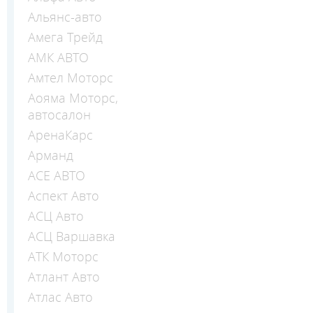
Альянс-авто
Амега Трейд
АМК АВТО
Амтел Моторс
Аояма Моторс,
автосалон
АренаКарс
Арманд
АСЕ АВТО
Аспект Авто
АСЦ Авто
АСЦ Варшавка
АТК Моторс
Атлант Авто
Атлас Авто