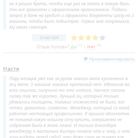
но я решил брать, чтобы еще раз не ехать в такую даль.
Они все грамотно с оформлением организовали. Подали
запрос в банк на кредит и оформляли документы сразу на 2
машины, чтобы было побыстрее. Сервис мне понравился,
АЦ смело советую.
24 мая 2026
(
1
)
(
0
)
Отзыв полезен?
Да
|
Нет
💬 Прокомментировать
Настя
Пару месяцев уже как за рулем нового авто купленного в
Асц Авто. У машине никаких претензий нет. Идеальна во
всех смыслах, получила то что хотела. Насчет салона
скажу так же коротко. Лучший ац, который только
удавалось посещать. Никаких сложностей не было, все
четко, грамотно, слаженно. Менеджер, который со мной
работал настоящий профессионал. Я пришла абсолютно
не понимая какую машину хочу купить, совершенно не
собранная была в этом плане. И только благодаря
менеджеру я настолько быстро поняла что к чему, и что
хочу видеть перед собой, что даже сама не поняла как