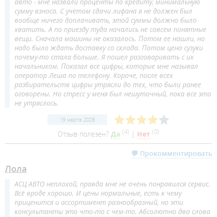
авто - мне назвали проценты по кредиту, минимальную
сумму взноса. С учетом сдачи лифана я не должен был
вообще ничего доплачивать, этой суммы должно было
хватить. А по приезду туда начались не совсем понятные
вещи. Сначала машины не оказалось. Потом ее нашли, но
надо было ждать доставку со склада. Потом цена сузуки
почему-то стала больше. Я пошел разговаривать с их
начальником. Показал все цифры, которые мне называл
оператор Леша по телефону. Короче, после всех
разбирательств цифры утрясли до тех, что были ранее
оговорены. Но стресс у меня был нешуточный, пока все это
не утряслось.
19 марта 2026
(
4
)
(
0
)
Отзыв полезен?
Да
|
Нет
💬 Прокомментировать
Лола
АСЦ АВТО неплохой, правда мне не очень понравился сервис.
Всё вроде хорошо. И цены нормальные, есть к чему
приценится и ассортимент разнообразный, но эти
консультанты это что-то с чем-то. Абсолютно два слова