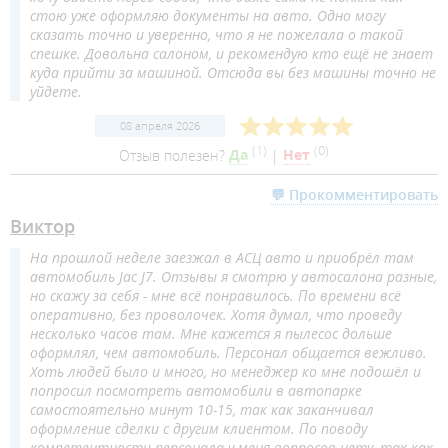
стою уже оформляю документы на авто. Одно могу
сказать точно и уверенно, что я не пожелала о такой
спешке. Довольна салоном, и рекомендую кто ещё не знает
куда прийти за машиной. Отсюда вы без машины точно не
уйдете.
08 апреля 2026
(
1
)
(
0
)
Отзыв полезен?
Да
|
Нет
💬 Прокомментировать
Виктор
На прошлой неделе заезжал в АСЦ авто и приобрёл там
автомобиль Jac J7. Отзывы я смотрю у автосалона разные,
но скажу за себя - мне всё понравилось. По времени всё
оперативно, без проволочек. Хотя думал, что проведу
несколько часов там. Мне кажется я пылесос дольше
оформлял, чем автомобиль. Персонал общается вежливо.
Хоть людей было и много, но менеджер ко мне подошёл и
попросил посмотреть автомобили в автопарке
самостоятельно минут 10-15, так как заканчивал
оформление сделки с другим клиентом. По поводу
компетентности персонала у меня вопросов нету, так как