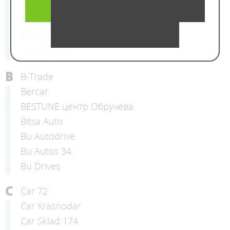
Autoverse
Avalon Motors
Avangard Select
Avto Pulse
B
B-Trade
Bercar
BESTUNE центр Обручева
Bitsa Auto
Bu Autodrive
Bu Autos 34
Bu Drives
C
Car 72
Car Krasnodar
Car Sklad 174