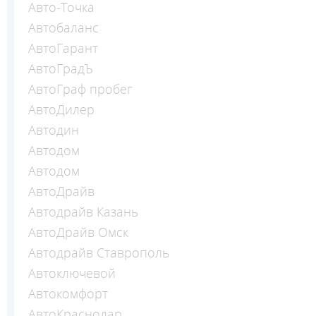
Авто-Точка
Автобаланс
АвтоГарант
АвтоГрадЪ
АвтоГраф пробег
АвтоДилер
Автодин
Автодом
Автодом
АвтоДрайв
Автодрайв Казань
АвтоДрайв Омск
Автодрайв Ставрополь
Автоключевой
Автокомфорт
АвтоКраснодар