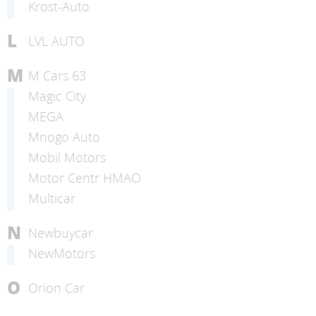
Krost-Auto
L
LVL AUTO
M
M Cars 63
Magic City
MEGA
Mnogo Auto
Mobil Motors
Motor Centr HMAO
Multicar
N
Newbuycar
NewMotors
O
Orion Car