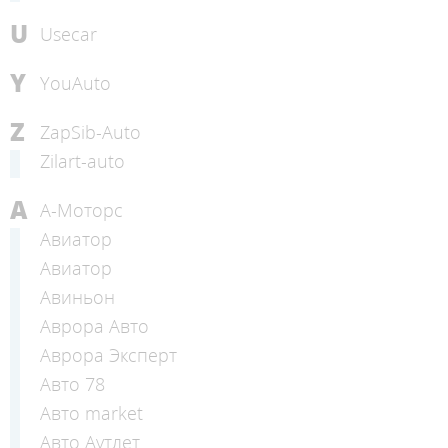
U
Usecar
Y
YouAuto
Z
ZapSib-Auto
Zilart-auto
А
А-Моторс
Авиатор
Авиатор
Авиньон
Аврора Авто
Аврора Эксперт
Авто 78
Авто market
Авто Аутлет