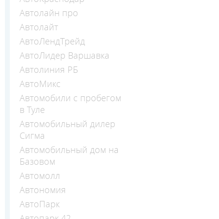
Автолайн про
Автолайт
АвтоЛендТрейд
АвтоЛидер Варшавка
Автолиния РБ
АвтоМикс
Автомобили с пробегом
в Туле
Автомобильный дилер
Сигма
Автомобильный дом на
Базовом
Автомолл
Автономия
АвтоПарк
Автопарк 42