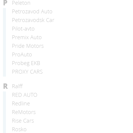
P
Peleton
Petrozavod Auto
Petrozavodsk Car
Pilot-avto
Premix Auto
Pride Motors
ProAuto
Probeg EKB
PROXY CARS
R
Ralff
RED AUTO
Redline
ReMotors
Rise Cars
Rosko