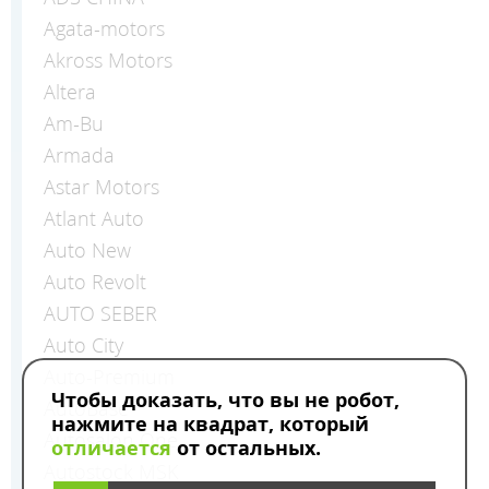
Agata-motors
Akross Motors
Altera
Am-Bu
Armada
Astar Motors
Atlant Auto
Auto New
Auto Revolt
AUTO SEBER
Auto Сity
Auto-Premium
Чтобы доказать, что вы не робот,
AutoBase
нажмите на квадрат, который
Autosalon One
отличается
от остальных.
Autostock MSK