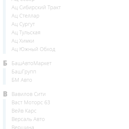
Ац Сибирский Тракт
Ац Стеллар
Ац Сургут
Ац Тульская
Ац Химки
Ац Южный Обход
Б
БашАвтоМаркет
БашГрупп
БМ Авто
В
Вавилов Сити
Васт Моторс 63
Вейв Карс
Версаль Авто
Вершина