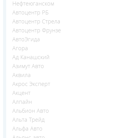
Нефтеюганском
Автоцентр РБ
Автоцентр Стрела
Автоцентр Фрунзе
АвтоЭгида
Агора
Ад Канашский
Азимут Авто
Аквила
Акрос Эксперт
Акцент
Алпайн
Альбион Авто
Альта Трейд
Альфа Авто
Альянс-авто