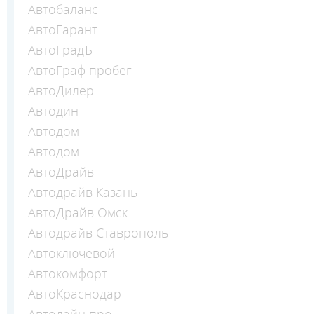
Автобаланс
АвтоГарант
АвтоГрадЪ
АвтоГраф пробег
АвтоДилер
Автодин
Автодом
Автодом
АвтоДрайв
Автодрайв Казань
АвтоДрайв Омск
Автодрайв Ставрополь
Автоключевой
Автокомфорт
АвтоКраснодар
Автолайн про