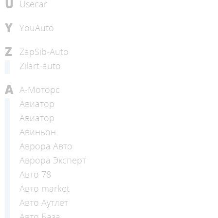
U
Usecar
Y
YouAuto
Z
ZapSib-Auto
Zilart-auto
А
А-Моторс
Авиатор
Авиатор
Авиньон
Аврора Авто
Аврора Эксперт
Авто 78
Авто market
Авто Аутлет
Авто База