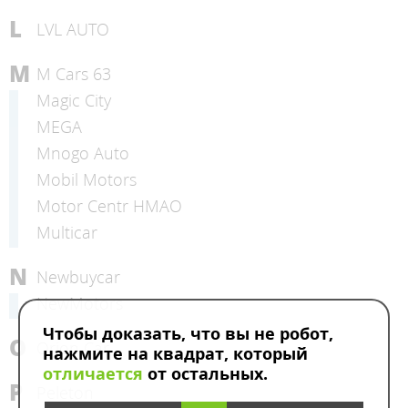
L
LVL AUTO
M
M Cars 63
Magic City
MEGA
Mnogo Auto
Mobil Motors
Motor Centr HMAO
Multicar
N
Newbuycar
NewMotors
Чтобы доказать, что вы не робот,
O
Orion Car
нажмите на квадрат, который
отличается
от остальных.
P
Peleton