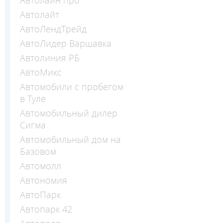
Автолайт
АвтоЛендТрейд
АвтоЛидер Варшавка
Автолиния РБ
АвтоМикс
Автомобили с пробегом
в Туле
Автомобильный дилер
Сигма
Автомобильный дом на
Базовом
Автомолл
Автономия
АвтоПарк
Автопарк 42