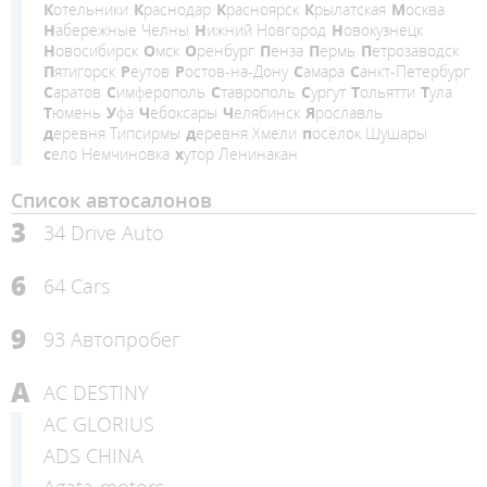
Котельники
Краснодар
Красноярск
Крылатская
Москва
Набережные Челны
Нижний Новгород
Новокузнецк
Новосибирск
Омск
Оренбург
Пенза
Пермь
Петрозаводск
Пятигорск
Реутов
Ростов-на-Дону
Самара
Санкт-Петербург
Саратов
Симферополь
Ставрополь
Сургут
Тольятти
Тула
Тюмень
Уфа
Чебоксары
Челябинск
Ярославль
деревня Типсирмы
деревня Хмели
посёлок Шушары
село Немчиновка
хутор Ленинакан
Список автосалонов
3
34 Drive Auto
6
64 Cars
9
93 Автопробег
A
AC DESTINY
AC GLORIUS
ADS CHINA
Agata-motors