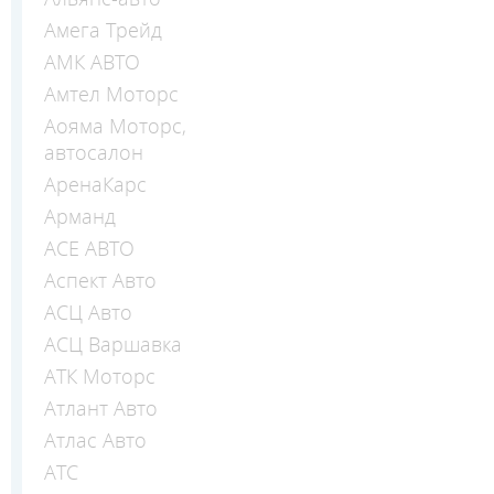
Амега Трейд
АМК АВТО
Амтел Моторс
Аояма Моторс,
автосалон
АренаКарс
Арманд
АСЕ АВТО
Аспект Авто
АСЦ Авто
АСЦ Варшавка
АТК Моторс
Атлант Авто
Атлас Авто
АТС