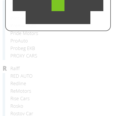
Petrozavod Auto
Petrozavodsk Car
Pilot-avto
Premix Auto
Pride Motors
ProAuto
Probeg EKB
PROXY CARS
R
Ralff
RED AUTO
Redline
ReMotors
Rise Cars
Rosko
Rostov Car