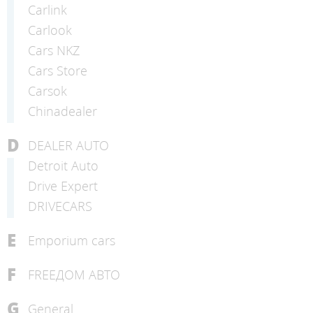
Carlink
Carlook
Cars NKZ
Cars Store
Carsok
Chinadealer
D
DEALER AUTO
Detroit Auto
Drive Expert
DRIVECARS
E
Emporium cars
F
FREEДОМ АВТО
G
General