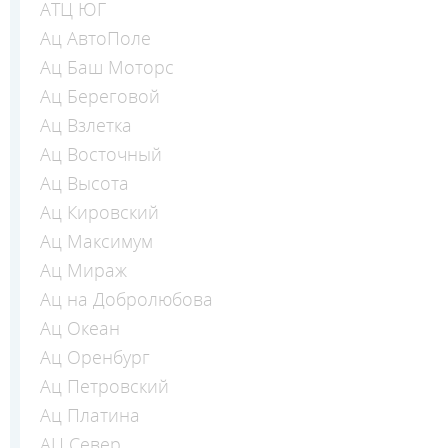
АТЦ ЮГ
Ац АвтоПоле
Ац Баш Моторс
Ац Береговой
Ац Взлетка
Ац Восточный
Ац Высота
Ац Кировский
Ац Максимум
Ац Мираж
Ац на Добролюбова
Ац Океан
Ац Оренбург
Ац Петровский
Ац Платина
АЦ Север